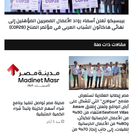
المؤهلين
إلى
نهائي
بيبسيكو تعلن أسماء رواد الأعمال المصريين المؤهلين إلى
هاكاثون
نهائي هاكاثون الشباب العربي في مؤتمر المناخ (COP28)
الشباب
العربي
في
مقالات ذات صلة
مؤتمر
المناخ
(COP28)
مصر إيطاليا العقارية تستعرض
ملامح “سولاري” التي تتشكل على
مدينة مصر تواصل تنفيذ برنامج
أرض الواقع وتعلن إطلاق Amare
شراء أسهم الخزينة وتبدأ شراء
Seafront Villasالانتهاء من 90%
الكمية المتبقية
من الأعمال الخرسانية للكبائن،
منذ 5 أيام
و80% من الأعمال الخرسانية
للفيلات، إلى جانب إنجاز 70% من