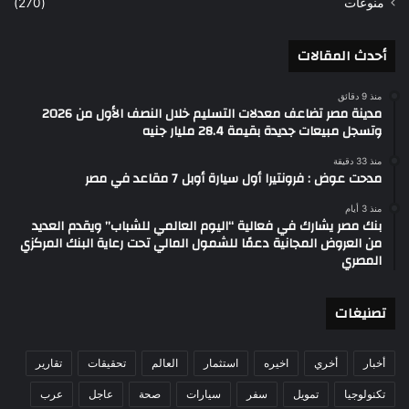
منوعات
(270)
أحدث المقالات
منذ 9 دقائق
مدينة مصر تضاعف معدلات التسليم خلال النصف الأول من 2026
وتسجل مبيعات جديدة بقيمة 28.4 مليار جنيه
منذ 33 دقيقة
مدحت عوض : فرونتيرا أول سيارة أوبل 7 مقاعد في مصر
منذ 3 أيام
بنك مصر يشارك في فعالية “اليوم العالمي للشباب” ويقدم العديد
من العروض المجانية دعمًا للشمول المالي تحت رعاية البنك المركزي
المصري
تصنيغات
أخبار
أخري
اخيره
استثمار
العالم
تحقيقات
تقارير
تكنولوجيا
تمويل
سفر
سيارات
صحة
عاجل
عرب