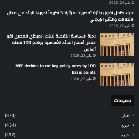
مايو 24, 2025
لمياء كامل تفوز بجائزة “مصريات مؤثرات” تكريماً لدورها الرائد في مجال
الاتصالات والتأثير الإيجابي
مايو 22, 2025
لجنة السياسة النقديـة للبنك المركزي المصرى تقرر
خفض أسعار العائد الأساسية بواقع 100 نقطة
أساس
مايو 22, 2025
MPC decides to cut key policy rates by 100
basis points
مايو 22, 2025
تصنيفات
أخبار
(673)
أخري
(434)
اخيره
(292)