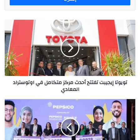
تويوتا
إيجيبت
تفتتح
أحدث
مركز
متكامل
في
اوتوستراد
المعادي
تويوتا إيجيبت تفتتح أحدث مركز متكامل في اوتوستراد
المعادي
بيبسيكو
تعلن
أسماء
رواد
الأعمال
المصريين