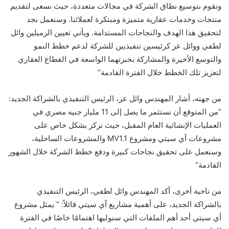
ونقوم بتوسيع نطاق الشركة في مجالات متعددة، حيث نسعى لتقديم
منتجات وخدمات عقارية متميزة ومبتكرة لعملائنا. وسنعمل بجد
لتحقيق هذا الهدف والنجاحات المستدامة. ويأتي تعيين الزميلين وائل
لطفي ووائل عز كرئيسين تنفيذيين للشركة لدعم خطط النمو
والتوسع الأخيرة والمشاركة بخبرتهما الواسعة في القطاع العقاري
لتعزيز تلك الخطط خلال الفترة القادمة”
من جهته، أشار المهندس وائل عز، الرئيس التنفيذي بالشراكة الجديد:
“من المتوقع أن نستثمر ما يصل إلى 11 مليار جنيه مصري في
العمليات الإنشائية العام المقبل، حيث نركز بشكل خاص على
مشروعات آي سيتي ومشروع MV1.1 والمشروعات الساحلية،
وسنعمل على تحقيق نجاحات كبيرة ودفع خطط الشركة خلال الشهور
القادمة”
من ناحية أخرى، أكد المهندس وائل لطفي، الرئيس التنفيذي
بالشراكة الجديد، على أهمية مشاريع آي سيتي قائلاً: ” يمثل مشروع
أي سيتي أحد أهم الملفات التي سنوليها اهتمامًا خاصًا في الفترة