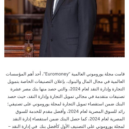
قامت
مجلة يورو
مون
ي
العالمية
“
Euromoney
“
، أحد
أهم المؤسسات
العالمية في مجال المال والبنوك، بإعلان التصنيفات الخاصة
بتمويل
التجارة
وإدارة النقد
ل
عام 2024، والتي حصد منها بنك مصر عشرة
تصنيفات متقدمة
في مجالي
تمويل التجارة وإدارة النقد
، حيث حصد
البنك ضمن استقصاء تمويل التجارة لمجلة
يور
و
موني
على تصنيفي
؛
رائد للسوق المصرية
لعام
2024
،
و
أفضل مقدم للخدمة
للسوق
المصرية
لعام
2024
، كما حصل البنك
ضمن استقصاء إدارة النقد
لمجلة
يوروموني
على التصنيف الأول
كأفضل بنك
في إدارة النقد
–