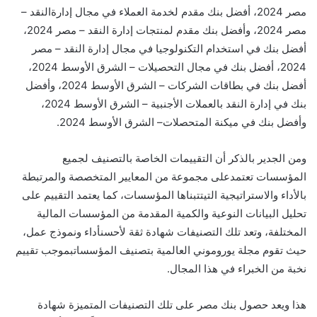
مصر
202
4
،
أفضل
بنك
مقدم لخدمة العملاء
في مجال إدارة
النقد
–
مصر 2024، وأفضل
بنك مقدم
ل
منتجات
إدارة النقد
– مصر 2024،
أفضل
بنك في استخدام ال
تكنولوجيا
في مجال
إدارة النقد
– مصر
2024، أفضل بنك في مجال التحصيلات – الشرق الأوسط 2024،
أفضل بنك في بطاقات الشركات – الشرق الأوسط 2024، وأفضل
بنك في
إ
دارة
النقد
بالعملات الأجنبية
– الشرق الأوس
ط
2024،
وأفضل بنك في ميكنة المتحصلات
– الشرق الأوسط 2024
.
ومن
الجدير
بالذكر
أ
ن التقييمات
الخاصة
بالتصنيف
لجميع
المؤسسات
تعتمد
على
مجموعة
من
المعايير
المتخصصة
والمرتبطة
بالأداء
والاستراتيجية
التي
تتبناها
المؤسسات،
كما
يعتمد التقييم على
تحليل البيانات النوعية والكمية المقدمة من المؤسسات المالية
المختلفة، وتعد
تلك
التصنيفات
شهادة
ثقة
لأحسن
أداء
ونموذج
عمل،
حيث
تقوم
مجلة يورومون
ي
العالمية
بتصنيف المؤسسات
بموجب
تقييم
نخبة
من
الخبراء
في
هذا
المجال.
هذا
ويعد
حصول
بنك
مصر
على
تلك
التصنيفات المتميزة
شهادة