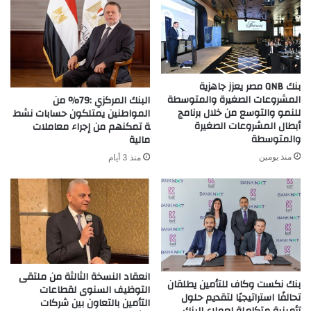
بنك QNB مصر يعزز جاهزية
المشروعات الصغيرة والمتوسطة
البنك المركزي :79% من
للنمو والتوسع من خلال برنامج
المواطنين يمتلكون حسابات نشط
أبطال المشروعات الصغيرة
ة تمكنهم من إجراء معاملات
والمتوسطة
مالية
منذ يومين
منذ 3 أيام
انعقاد النسخة الثالثة من ملتقى
بنك نكست وكاف للتأمين يطلقان
التوظيف السنوى لقطاعات
تحالفًا استراتيجيًا لتقديم حلول
التأمين بالتعاون بين شركات
تأمينية متكاملة لعملاء البنك