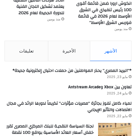
اتحاد شركات التأمين المصرية
انكوش ارورا ضمن قائمة أقوى
يعتمد تشكيل اللجان الفنية
100 رئيس تنفيذي في الشرق
للدورة الجديدة لعام 2026
الأوسط لعام 2026 في قائمة
منذ يومين
فوربس الشرق الأوسط”
منذ يومين
الأشهر
الأخيرة
تعليقات
*”البريد المصري” يحذر المواطنين من حملات احتيال إلكترونية جديدة*
مايو 23, 2025
تعاون بين Xbox وAntstream Arcade
مايو 24, 2025
لمياء كامل تفوز بجائزة “مصريات مؤثرات” تكريماً لدورها الرائد في مجال
الاتصالات والتأثير الإيجابي
مايو 22, 2025
لجنة السياسة النقديـة للبنك المركزي المصرى تقرر
خفض أسعار العائد الأساسية بواقع 100 نقطة