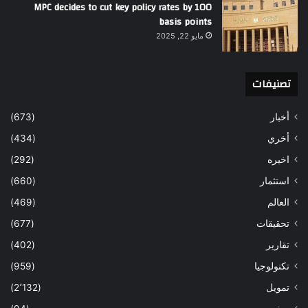
MPC decides to cut key policy rates by 100
basis points
مايو 22, 2025
تصنيفات
أخبار
(673)
أخري
(434)
اخيره
(292)
استثمار
(660)
العالم
(469)
تحقيقات
(677)
تقارير
(402)
تكنولوجيا
(959)
تمويل
(2٬132)