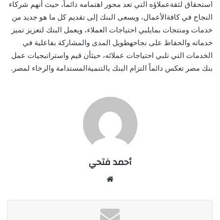
استحقاق
لثقة
عملاؤه
التي
تعد
محور
اهتمامه
دائماً،
حيث
أنهم
شركاء
النجاح
في
كافة
الأعمال،
ويسعى
البنك
إلى
تقديم
كل
ما
هو
جديد
من
خدمات
ومنتجات
بما
يلبي
احتياجات
العملاء،
ويعمل
البنك
لتعزيز
تميز
خدماته
والحفاظ
على
نجاحه
طويل
المدى
والمشاركة
بفاعلية
في
الخدمات
التي
تلبي
احتياجات
عملائه،
حيث
أن
قيم
واستراتيجيات
عمل
بنك
مصر
تعكس
دائماً
التزام
البنك
بالتنمية
المستدامة
والرخاء
لمصر.
أحمد فتحي
موقع
الويب