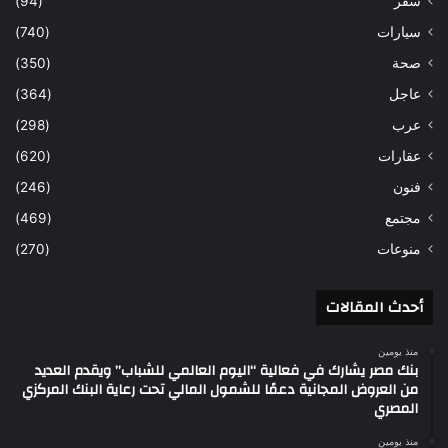
سفر
(94)
سيارات
(740)
صحة
(350)
عاجل
(364)
عرب
(298)
عقارات
(620)
فنون
(246)
مجتمع
(469)
منوعات
(270)
أحدث المقالات
منذ يومين
بنك مصر يشارك في فعالية “اليوم العالمي للشباب” ويقدم العديد
من العروض المجانية دعمًا للشمول المالي تحت رعاية البنك المركزي
المصري
منذ يومين