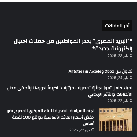
أخر المقالات
*”البريد المصري” يحذر المواطنين من حملات احتيال
إلكترونية جديدة*
مايو 23, 2025
تعاون بين Xbox وAntstream Arcade
مايو 24, 2025
لمياء كامل تفوز بجائزة “مصريات مؤثرات” تكريماً لدورها الرائد في مجال
الاتصالات والتأثير الإيجابي
مايو 22, 2025
لجنة السياسة النقديـة للبنك المركزي المصرى تقرر
خفض أسعار العائد الأساسية بواقع 100 نقطة
أساس
مايو 22, 2025