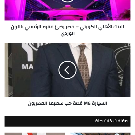
يضئ
مقره
الرئيسي
باللون
البنك الأهلي الكويتي – مصر يضئ مقره الرئيسي باللون
الوردي
الوردي
السیارة
MG
قصة
حب
سطرھا
المصریون
السیارة MG قصة حب سطرھا المصریون
مقالات ذات صلة