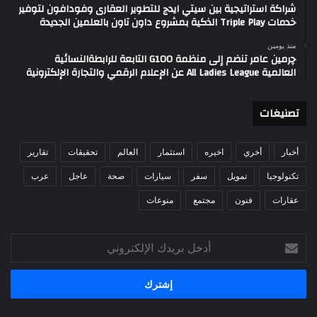
شراكة استراتيجية بين سيتي ايدج للتطوير العقارى وفودافون لتوفير
خدمات Triple Play الذكية بمشروع داون تاون بالعلمين الجديدة
منذ يومين
چرمين عامر تنضم إلى منظمة G100 التابعة للرابطةالنسائية
العالمية All Ladies League عن الإعلام الرقمي والتجارة الإلكترونية
تصنيغات
أخبار
أخري
اخيره
استثمار
العالم
تحقيقات
تقارير
تكنولوجيا
تمويل
سفر
سيارات
صحة
عاجل
عرب
عقارات
فنون
مجتمع
منوعات
أدخل
بريدك
الإلكتروني