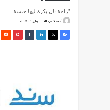
"راحة بال بكرة ليها حسبة"
أرسل
أحمد فتحي
يناير 31, 2023
بريدا
فيسبوك
‫X
لينكدإن
بينتيريست
إلكترونيا