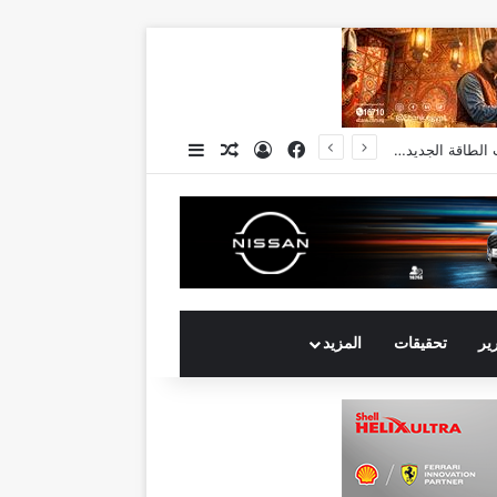
فيسبوك
تسجيل الدخول
مقال عشوائي
إضافة عمود جانبي
انكوش ارورا ضمن قائمة أقوى 100 رئيس تنفيذي في الشرق الأوسط لعام 2026 في قائمة فوربس الشرق الأوسط”
رير
تحقيقات
المزيد