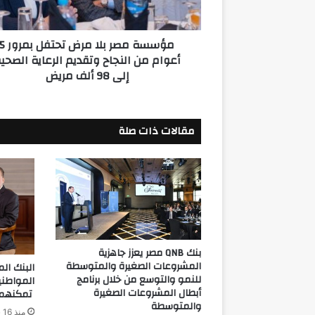
أعوام
من
مؤسسة مصر بلا مرض تحتفل بمرو
النجاح
أعوام من النجاح وتقديم الرعاية الصحي
وتقديم
إلى 98 ألف مريض
الرعاية
الصحية
إلى
98
مقالات ذات صلة
ألف
مريض
بنك QNB مصر يعزز جاهزية
المشروعات الصغيرة والمتوسطة
للنمو والتوسع من خلال برنامج
المواطن
أبطال المشروعات الصغيرة
تمكنهم م
والمتوسطة
منذ 16 ساعة