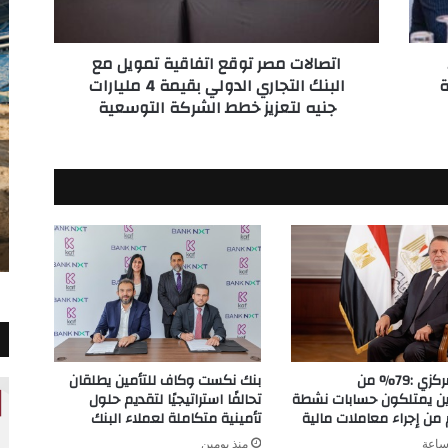
التجاري
الدولي
ر 5
اتصالات مصر توقع اتفاقية تمويل مع
بقيمة
ة
البنك التجاري الدولي بقيمة 4 مليارات
4
جنيه لتعزيز خطط الشركة التوسعية
مليارات
جنيه
لتعزيز
خطط
الشركة
التوسعية
البنك المركزي :79% من
بنك نكست وكاف للتأمين يطلقان
ين يمتلكون حسابات نشطة
تحالفًا استراتيجيًا لتقديم حلول
ن إجراء معاملات مالية
تأمينية متكاملة لعملاء البنك
منذ يومين