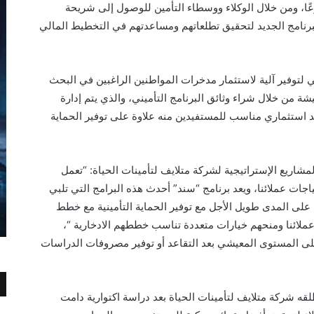
من خلال فروع الشركة البالغ عددها 11 فرعًا، ومن خلال الوكلاء ووسطاء التأمين للوصول إلى شريحة
لبرنامج الجديد لتحقيق تطلعاتهم ومساعدتهم في التخطيط المالي
 لتوفير آلية لاستثمار مدخرات المواطنين الراغبين في البحث
من خلال شراء وثائق البرنامج التأميني، والذي يتم إدارة
ئد استثماري مناسب للمستفيدين منه علاوة على توفير الحماية
شاريع الإستراتيجية لشركة متلايف لتأمينات الحياة: “تعمل
ياجات عملائنا، ويعد برنامج “سند” أحدث هذه البرامج التي تلبي
 على المدى طويل الأجل مع توفير الحماية التأمينية مع خطط
لائنا ومنحهم خيارات متعددة تناسب خططهم الادخارية “،
على المستوى المعيشي بعد التقاعد أو توفير مصروفات الدراسات
لقه شركة متلايف لتأمينات الحياة بعد دراسة اكتوارية دامت