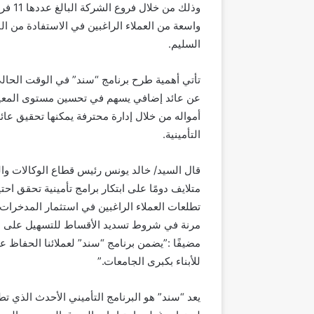
وذلك 
واسعة من العملاء الراغبين في الاستفادة من ا
السليم.
تأتي أهمية طرح برنامج “سند” في الوقت الحالي
عن عائد إضافي يسهم في تحسين مستوى المعيشة 
أمواله من خلال إدارة محترفة يمكنها تحقيق عا
التأمينية.
قال السيد/ خالد يونس رئيس قطاع الوكالات والم
متلايف دومًا على ابتكار برامج تأمينية تحقق احت
تطلعات العملاء الراغبين في استثمار المدخرات
مرنة في شروط تسديد الأقساط للتسهيل على عم
مضيفًا :”يضمن برنامج “سند” لعملائنا الحفاظ 
للأبناء بكبرى الجامعات.”
يعد “سند” هو البرنامج التأميني الأحدث الذي تط