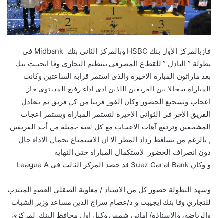
فازبالمركز الأول بنك HSBC وبالمركز الثاني بنك Midbank فى
بطولة ” البادل ” للقطاع المصرفى بتنظيم التجارى وفا ايجيبت بنك
بعد ماراثون المبارة الاخيرة والذى استمر قرابة الساعتين وكانت
المباراة سجالا بين الفريقين اللذين ادى اداء رفيع المستوى حاز
اعجاب وتشجيع الحضور وكان الفوز قريبا من كل فريق ثم يتعادل
الفريق الاخر فى الثوانى الاخيرة لتستمر المباراة ويستمر اعجاب
المشجعين وترتفع آهات الاعجاب مع كل لعبة جميلة من أحد الفريقين
, بالرغم من تساقط رذاذ المطر الا ان الاستمتاع بجمال الاداء حال
دون انصراف الحضور لاستكمال المباراة حتى النهاية
و وكان Suez Canal Bank قد حصد المركز الثالث فى League A
وشهد البطولة حضور كل من الاستاذ / معاوية الصقلي العضو المنتدب
للتجاري وفا بنك إيجيبت و د/عصام سراج الدين مساعد وزير الشباب
والرياضة، والاستاذة/ امانى شمس وكيل اول محافظ البنك المركزى