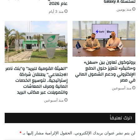
لسلسلة Galaxy A
عام 2026
منذ يومين
منذ 3 أيام
بروتوكول تعاون بين «سهل»
و«كليڤر» لتعزيز حلول الدفع
“الهيئة القومية للبريد” و”بنك ناصر
الإلكتروني ودعم الشمول المالي
الاجتماعي” يطلقان شراكة
في مصر
إستراتيجية.. لتوسيع الخدمات
المالية وصرف المعاشات
منذ أسبوعين
والتمويلات عبر مكاتب البريد
منذ أسبوعين
اترك تعليقاً
لن يتم نشر عنوان بريدك الإلكتروني.
الحقول الإلزامية مشار إليها بـ
*