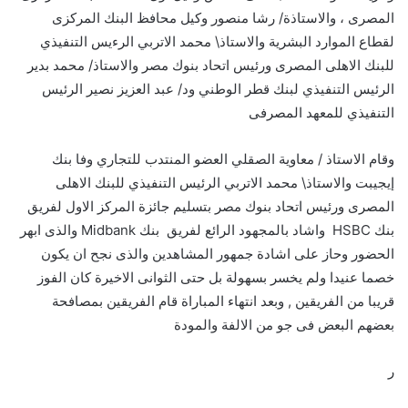
المصرى ، والاستاذة/ رشا منصور وكيل محافظ البنك المركزى
لقطاع الموارد البشرية والاستاذ\ محمد الاتربي الرءيس التنفيذي
للبنك الاهلى المصرى ورئيس اتحاد بنوك مصر والاستاذ/ محمد بدير
الرئيس التنفيذي لبنك قطر الوطني ود/ عبد العزيز نصير الرئيس
التنفيذي للمعهد المصرفى
وقام الاستاذ / معاوية الصقلي العضو المنتدب للتجاري وفا بنك
إيجيبت والاستاذ\ محمد الاتربي الرئيس التنفيذي للبنك الاهلى
المصرى ورئيس اتحاد بنوك مصر بتسليم جائزة المركز الاول لفريق
بنك HSBC واشاد بالمجهود الرائع لفريق بنك Midbank والذى ابهر
الحضور وحاز على اشادة جمهور المشاهدين والذى نجح ان يكون
خصما عنيدا ولم يخسر بسهولة بل حتى الثوانى الاخيرة كان الفوز
قريبا من الفريقين , وبعد انتهاء المباراة قام الفريقين بمصافحة
بعضهم البعض فى جو من الالفة والمودة
ر