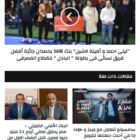
و
أمينة
لاشين"
بنك
SAIB
يحصدان
جائزة
“ليلى احمد و أمينة لاشين" بنك SAIB يحصدان جائزة أفضل
أفضل
فريق نسائي فى بطولة " البادل " للقطاع المصرفى
فريق
نسائي
فى
مقالات ذات صلة
بطولة
"
البادل
"
للقطاع
المصرفى
البنك الأهلي الكويتي –
سامسونج تتعاون مع ويجز وLege-
مصر يحقق صافي أرباح 3.1 مليار
Cy في أحدث حملاتها للترويج
جنيه مصري خلال النصف الاول من