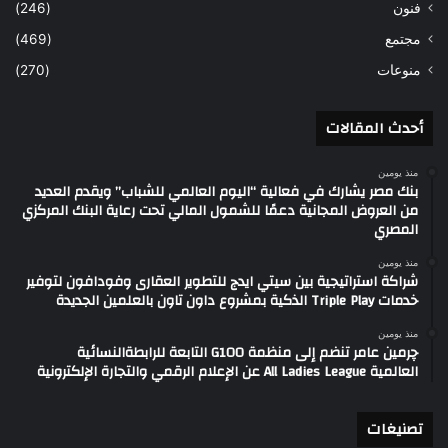
فنون
(246)
مجتمع
(469)
منوعات
(270)
أحدث المقالات
منذ يومين
بنك مصر يشارك في فعالية “اليوم العالمي للشباب” ويقدم العديد
من العروض المجانية دعمًا للشمول المالي تحت رعاية البنك المركزي
المصري
منذ يومين
شراكة استراتيجية بين سيتي ايدج للتطوير العقارى وفودافون لتوفير
خدمات Triple Play الذكية بمشروع داون تاون بالعلمين الجديدة
منذ يومين
چرمين عامر تنضم إلى منظمة G100 التابعة للرابطةالنسائية
العالمية All Ladies League عن الإعلام الرقمي والتجارة الإلكترونية
تصنيغات