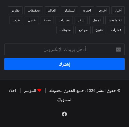
أخبار
أخري
اخيره
استثمار
العالم
تحقيقات
تقارير
تكنولوجيا
تمويل
سفر
سيارات
صحة
عاجل
عرب
عقارات
فنون
مجتمع
منوعات
أدخل
بريدك
الإلكتروني
© حقوق النشر 2026، جميع الحقوق محفوظة |
المؤتمر
|
اخلاء
المسؤوليّة
فيسبوك