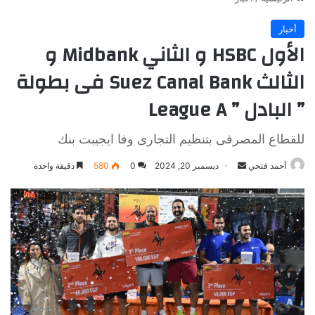
أخبار
الأول HSBC و الثاني Midbank و
الثالث Suez Canal Bank فى بطولة
” البادل ” League A
للقطاع المصرفى بتنظيم التجارى وفا ايجيبت بنك
أرسل
أحمد فتحي
ديسمبر 20, 2024
0
580
دقيقة واحدة
بريدا
إلكترونيا