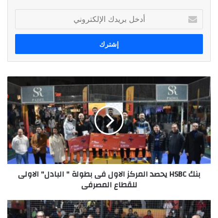
أدخل
بريدك
الإلكتروني
بنك
HSBC
يحصد
المركز
الاول
فى
بطولة
"
البادل"
بنك HSBC يحصد المركز الاول فى بطولة " البادل" الاولى
الاولى
للقطاع المصرفى
للقطاع
المصرفى
“ليلى
احمد