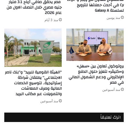
مصر يحقق صافي أرباح 3.1 مليار
Cy في أحدث حملاتها للترويج
جنيه مصري خلال النصف الاول من
لسلسلة Galaxy A
عام 2026
منذ يومين
منذ 3 أيام
بروتوكول تعاون بين «سهل»
و«كليڤر» لتعزيز حلول الدفع
“الهيئة القومية للبريد” و”بنك ناصر
الإلكتروني ودعم الشمول المالي
الاجتماعي” يطلقان شراكة
في مصر
إستراتيجية.. لتوسيع الخدمات
المالية وصرف المعاشات
منذ أسبوعين
والتمويلات عبر مكاتب البريد
منذ أسبوعين
اترك تعليقاً