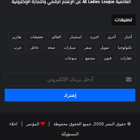
العالمية All Ladies League عن الإعلام الرقمي والتجارة الإلكترونية
تصنيغات
أخبار
أخري
اخيره
استثمار
العالم
تحقيقات
تقارير
تكنولوجيا
تمويل
سفر
سيارات
صحة
عاجل
عرب
عقارات
فنون
مجتمع
منوعات
أدخل
بريدك
الإلكتروني
© حقوق النشر 2026، جميع الحقوق محفوظة |
المؤتمر
|
اخلاء
المسؤوليّة