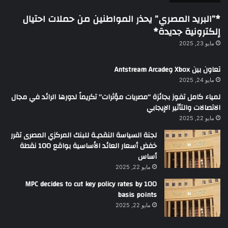
*”البريد المصري” يحذر المواطنين من حملات احتيال
إلكترونية جديدة*
مايو 23, 2025
تعاون بين Xbox وAntstream Arcade
مايو 24, 2025
لمياء كامل تفوز بجائزة “مصريات مؤثرات” تكريماً لدورها الرائد في مجال
الاتصالات والتأثير الإيجابي
مايو 22, 2025
لجنة السياسة النقديـة للبنك المركزي المصرى تقرر
خفض أسعار العائد الأساسية بواقع 100 نقطة
أساس
مايو 22, 2025
MPC decides to cut key policy rates by 100
basis points
مايو 22, 2025