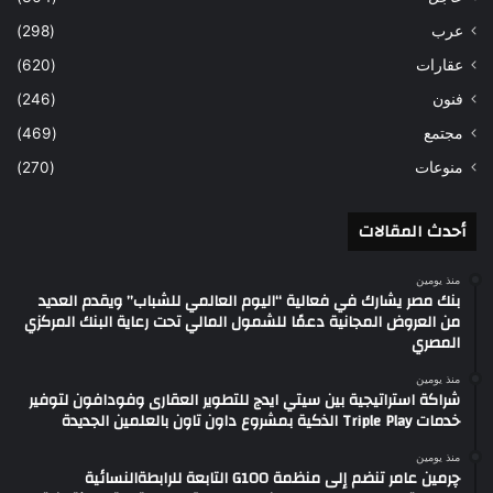
عرب
(298)
عقارات
(620)
فنون
(246)
مجتمع
(469)
منوعات
(270)
أحدث المقالات
منذ يومين
بنك مصر يشارك في فعالية “اليوم العالمي للشباب” ويقدم العديد
من العروض المجانية دعمًا للشمول المالي تحت رعاية البنك المركزي
المصري
منذ يومين
شراكة استراتيجية بين سيتي ايدج للتطوير العقارى وفودافون لتوفير
خدمات Triple Play الذكية بمشروع داون تاون بالعلمين الجديدة
منذ يومين
چرمين عامر تنضم إلى منظمة G100 التابعة للرابطةالنسائية