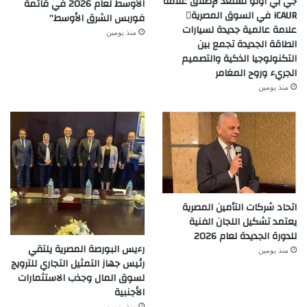
جي بي أوتو تستعد لإطلاق علامة
الأوسط لعام 2026 في قائمة
iCAUR في السوق المصرية
فوربس الشرق الأوسط”
علامة عالمية جديدة لسيارات
منذ يومين
الطاقة الجديدة تجمع بين
التكنولوجيا الذكية والتصميم
الجريء وروح المغامر
منذ يومين
اتحاد شركات التأمين المصرية
يعتمد تشكيل اللجان الفنية
للدورة الجديدة لعام 2026
رءيس البورصة المصرية يلتقي
منذ يومين
رئيس جهاز التمثيل التجاري للترويج
لسوق المال وجذب الاستثمارات
الأجنبية
منذ يومين