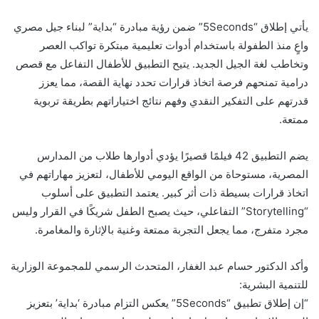
يأتي إطلاق “5Seconds” ضمن رؤية مبادرة “بداية” لبناء جيل مصري
واعٍ منذ الطفولة باستخدام أدوات تعليمية مبتكرة تواكب العصر
وتخاطب لغة الجيل الجديد. يتيح التطبيق للأطفال التفاعل مع قصص
درامية تمنحهم فرصة اتخاذ قرارات تحدد نهاية القصة، مما يعزز
قدرتهم على التفكير النقدي وفهم نتائج اختياراتهم بطريقة تربوية
ممتعة.
يضم التطبيق 42 فيلمًا قصيرًا يؤدي أدوارها طلاب من المدارس
المصرية، مستوحاة من الواقع اليومي للأطفال، لتعزيز مهاراتهم في
اتخاذ قرارات بسيطة ذات أثر كبير. يعتمد التطبيق على أسلوب
“Storytelling” التفاعلي، حيث يصبح الطفل شريكًا في القرار وليس
مجرد متفرج، مما يجعل التجربة ممتعة وغنية بالإثارة والمغامرة.
وأكد الدكتور حسام عبد الغفار، المتحدث الرسمي للمجموعة الوزارية
للتنمية البشرية:
“إن إطلاق تطبيق “5Seconds” يعكس التزام مبادرة ‘بداية’ بتعزيز