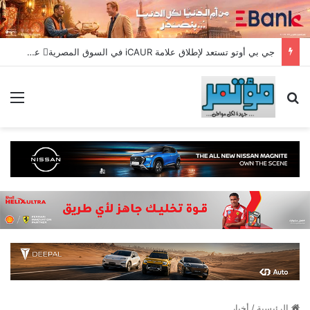
جي بي أوتو تستعد لإطلاق علامة iCAUR في السوق المصرية علامة عالمية جديدة لسيارات الطاقة الجديدة تجمع بين التكنولوجيا الذكية والتصميم الجريء وروح المغامر
بحث عن
الق
الرئيسية
/
أخبار