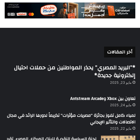
أخر المقالات
*”البريد المصري” يحذر المواطنين من حملات احتيال
إلكترونية جديدة*
مايو 23, 2025
تعاون بين Xbox وAntstream Arcade
مايو 24, 2025
لمياء كامل تفوز بجائزة “مصريات مؤثرات” تكريماً لدورها الرائد في مجال
الاتصالات والتأثير الإيجابي
مايو 22, 2025
لجنة السياسة النقديـة للبنك المركزي المصرى تقرر