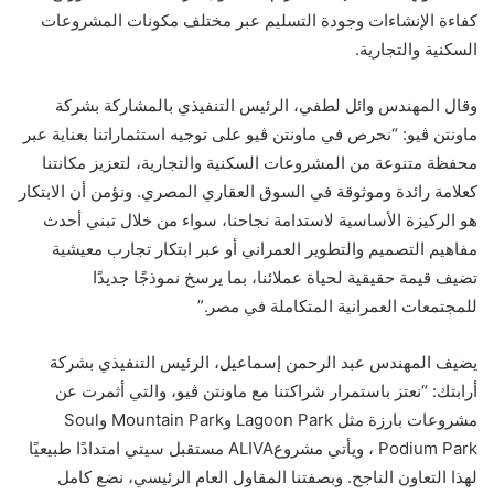
كفاءة الإنشاءات وجودة التسليم عبر مختلف مكونات المشروعات
السكنية والتجارية.
وقال المهندس وائل لطفي، الرئيس التنفيذي بالمشاركة بشركة
ماونتن ڤيو: “نحرص في ماونتن ڤيو على توجيه استثماراتنا بعناية عبر
محفظة متنوعة من المشروعات السكنية والتجارية، لتعزيز مكانتنا
كعلامة رائدة وموثوقة في السوق العقاري المصري. ونؤمن أن الابتكار
هو الركيزة الأساسية لاستدامة نجاحنا، سواء من خلال تبني أحدث
مفاهيم التصميم والتطوير العمراني أو عبر ابتكار تجارب معيشية
تضيف قيمة حقيقية لحياة عملائنا، بما يرسخ نموذجًا جديدًا
للمجتمعات العمرانية المتكاملة في مصر.”
يضيف المهندس عبد الرحمن إسماعيل، الرئيس التنفيذي بشركة
أرابتك: “نعتز باستمرار شراكتنا مع ماونتن ڤيو، والتي أثمرت عن
مشروعات بارزة مثل Lagoon Park وMountain Park وSoul
Podium Park ، ويأتي مشروعALIVA مستقبل سيتي امتدادًا طبيعيًا
لهذا التعاون الناجح. وبصفتنا المقاول العام الرئيسي، نضع كامل