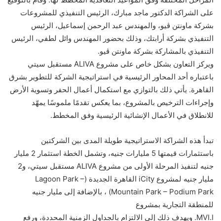
على الشراكة الدكتور ماجد مبارك، الرئيس التنفيذي للمشروعات
بشركة ماونتن ڤيو، والمهندس عبد الرحمن إسماعيل، الرئيس
التنفيذي بشركة أرابتك، وذلك بحضور المهندس وائل لطفي، الرئيس
التنفيذي بالمشاركة بشركة ماونتن ڤيو.
ويركز التعاون بشكل خاص على مشروع ALIVA مستقبل سيتي
باعتباره أحد المحاور الرئيسية في استراتيجية الشركة للتطوير بشرق
القاهرة. يأتي ذلك بالتوازي مع استكمال أعمال الحفر وتسوية الأرض
وإجراءات الترخيص بالمشروع، بما يعكس تقدمًا ملموسًا يمهّد
للانطلاق في الأعمال الإنشائية الرئيسية وفق المخطط.
تبدأ هذه الشراكة الاستراتيجية طويلة المدى بين الشركتين
باستثمارات قيمتها 5 مليارات جنيه، وتشمل الخطة استثمار 2 مليار
جنيه لتنفيذ المرحلة الأولى من مشروع ALIVA مستقبل سيتي، و2
مليار جنيه لمشروع iCity القاهرة الجديدة (Lagoon Park –
Mountain Park – Podium Park) ، بالإضافة إلى مليار جنيه
للمنطقة التجارية بمشروع
MVI.I. ويهدف ذلك إلى الالتزام بالجداول الزمنية المحددة، ورفع