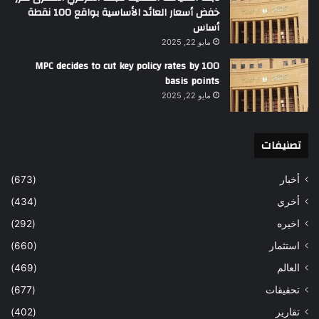
خفض أسعار العائد الأساسية بواقع 100 نقطة
أساس
مايو 22, 2025
MPC decides to cut key policy rates by 100
basis points
مايو 22, 2025
تصنيفات
أخبار
(673)
أخري
(434)
اخيره
(292)
استثمار
(660)
العالم
(469)
تحقيقات
(677)
تقارير
(402)