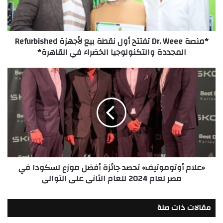
بيع
لأجهزة
Refurbished
*منصة Dr. Weee تفتتح أول نقطة بيع لأجهزة Refurbished
المجددة
المجددة والتكنولوجيا الخضراء في القاهرة*
والتكنولوجيا
الخضراء
في
«علام
القاهرة*
أوتوموتيف»
تحصد
جائزة
أفضل
موزع
لسكودا
في
مصر
«علام أوتوموتيف» تحصد جائزة أفضل موزع لسكودا في
لعام
مصر لعام 2024 للعام الثاني على التوالي
2024
للعام
الثاني
مقالات ذات صلة
على
التوالي