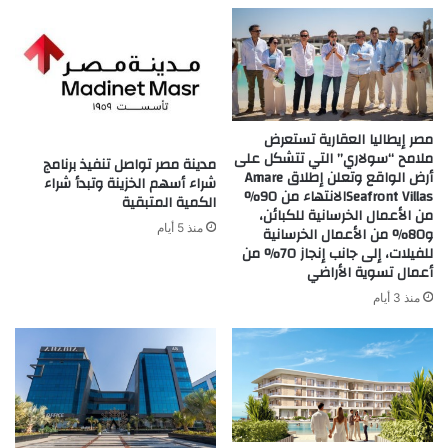
مصر إيطاليا العقارية تستعرض
ملامح “سولاري” التي تتشكل على
مدينة مصر تواصل تنفيذ برنامج
أرض الواقع وتعلن إطلاق Amare
شراء أسهم الخزينة وتبدأ شراء
Seafront Villasالانتهاء من 90%
الكمية المتبقية
من الأعمال الخرسانية للكبائن،
منذ 5 أيام
و80% من الأعمال الخرسانية
للفيلات، إلى جانب إنجاز 70% من
أعمال تسوية الأراضي
منذ 3 أيام