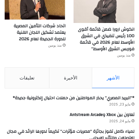
اتحاد شركات التأمين المصرية
انكوش ارورا ضمن قائمة أقوى
يعتمد تشكيل اللجان الفنية
100 رئيس تنفيذي في الشرق
للدورة الجديدة لعام 2026
الأوسط لعام 2026 في قائمة
منذ يومين
فوربس الشرق الأوسط”
منذ يومين
الأشهر
الأخيرة
تعليقات
*”البريد المصري” يحذر المواطنين من حملات احتيال إلكترونية جديدة*
مايو 23, 2025
تعاون بين Xbox وAntstream Arcade
مايو 24, 2025
لمياء كامل تفوز بجائزة “مصريات مؤثرات” تكريماً لدورها الرائد في مجال
الاتصالات والتأثير الإيجابي