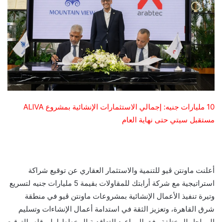
10 مليارات جنيه: إجمالي الاستثمارات الإنشائية بمشروع ALIVA
مستقبل سيتي حتى نهاية العام
أعلنت ماونتن ڤيو للتنمية والاستثمار العقاري عن توقيع شراكة
استراتيجية مع شركة أرابتك للمقاولات بقيمة 5 مليارات جنيه لتسريع
وتيرة تنفيذ الأعمال الإنشائية بمشروعات ماونتن ڤيو في منطقة
شرق القاهرة، وتعزيز الثقة في استدامة أعمال الإنشاءات وتسليم
المراحل المختلفة وفق المواعيد التعاقدية المخطط لها. وقام بالتوقيع