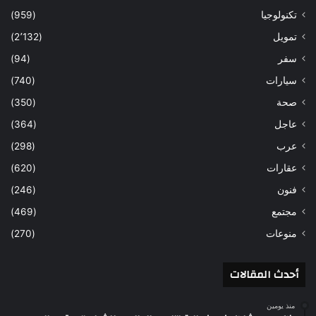
تكنولوجيا
(959)
تمويل
(2٬132)
سفر
(94)
سيارات
(740)
صحة
(350)
عاجل
(364)
عرب
(298)
عقارات
(620)
فنون
(246)
مجتمع
(469)
منوعات
(270)
أحدث المقالات
منذ يومين