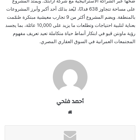
ضخها عبر الشراكة الاستراتيجية مع شركة أرابتك. ويمتد المشروع
على مساحة تتجاوز 638 فدانًا، ليُعد بذلك أحد أكبر وأبرز المشروعات
بالمنطقة. ويضم المشروع أكثر من 9 تجارب معيشية مبتكرة صُمّمت
بعناية لتلبية احتياجات وتطلعات ما يزيد على 10,000 عائلة، بما يجسد
رؤية ماونتن ڤيو في ابتكار أنماط حياة متكاملة تعيد تعريف مفهوم
المجتمعات العمرانية في السوق العقاري المصري.
أحمد فتحي
موقع
الويب