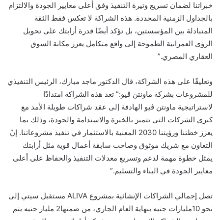
خبراتنا لضمان تسريع وتيرة التنفيذ وفق أعلى معايير الجودة والالتزام
بالجداول الزمنية المحددة. هذه الشراكة لا تعكس فقط الثقة
المتبادلة بين المؤسستين، بل تؤكد أيضًا قدرة أرابتك على تحويل
الرؤى العمرانية الطموحة إلى واقع متكامل يعزز مكانة السوق
العقاري المصري.”
وتعليقًا على هذه الشراكة، قال الدكتور ماجد مبارك، الرئيس التنفيذي
للمشروعات بشركة ماونتن ڤيو:” تعد هذه الشراكة امتدادًا
لاستراتيجية ماونتن ڤيو الهادفة إلى عقد شراكات طويلة الأمد مع
كبرى الشركات التي تتميز بالخبرة والاستدامة والجودة، وذلك بما
يعزز خطتنا ورؤيتنا 2030 المعنية بالاستثمار في تنفيذ مشروعاتنا. إنّ
التعاون مع شريك موثوق وصاحب سابقة أعمال قوية مثل أرابتك
يمثل خطوة مهمة لدعم وتسريع معدلات التنفيذ والحفاظ على أعلى
معايير الجودة في البناء والتسليم.”
تصل إجمالي الشراكات الإنشائية بمشروع ALIVA مستقبل سيتي إلى
نحو 10مليارات جنيه بنهاية العام الجاري، من ضمنها2 مليار جنيه يتم