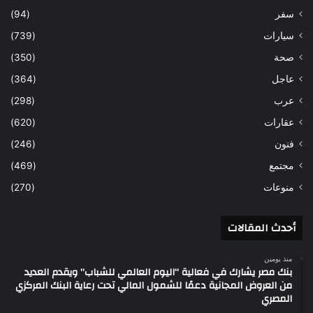
سفر
(94)
سيارات
(739)
صحة
(350)
عاجل
(364)
عرب
(298)
عقارات
(620)
فنون
(246)
مجتمع
(469)
منوعات
(270)
أحدث المقالات
منذ يومين
بنك مصر يشارك في فعالية “اليوم العالمي للشباب” ويقدم العديد
من العروض المجانية دعمًا للشمول المالي تحت رعاية البنك المركزي
المصري