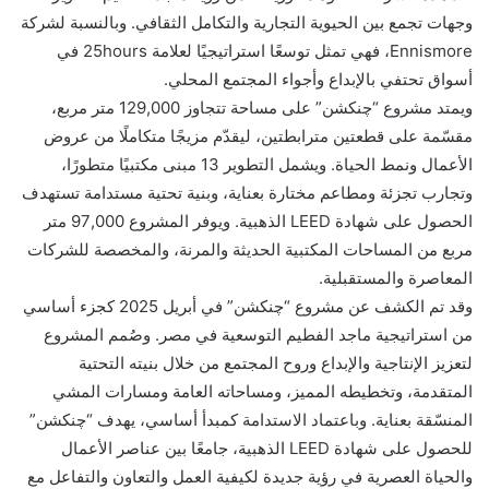
وجهات تجمع بين الحيوية التجارية والتكامل الثقافي. وبالنسبة لشركة
Ennismore، فهي تمثل توسعًا استراتيجيًا لعلامة 25hours في
أسواق تحتفي بالإبداع وأجواء المجتمع المحلي.
ويمتد مشروع “چنكشن” على مساحة تتجاوز 129,000 متر مربع،
مقسّمة على قطعتين مترابطتين، ليقدّم مزيجًا متكاملًا من عروض
الأعمال ونمط الحياة. ويشمل التطوير 13 مبنى مكتبيًا متطورًا،
وتجارب تجزئة ومطاعم مختارة بعناية، وبنية تحتية مستدامة تستهدف
الحصول على شهادة LEED الذهبية. ويوفر المشروع 97,000 متر
مربع من المساحات المكتبية الحديثة والمرنة، والمخصصة للشركات
المعاصرة والمستقبلية.
وقد تم الكشف عن مشروع “چنكشن” في أبريل 2025 كجزء أساسي
من استراتيجية ماجد الفطيم التوسعية في مصر. وصُمم المشروع
لتعزيز الإنتاجية والإبداع وروح المجتمع من خلال بنيته التحتية
المتقدمة، وتخطيطه المميز، ومساحاته العامة ومسارات المشي
المنسّقة بعناية. وباعتماد الاستدامة كمبدأ أساسي، يهدف “چنكشن”
للحصول على شهادة LEED الذهبية، جامعًا بين عناصر الأعمال
والحياة العصرية في رؤية جديدة لكيفية العمل والتعاون والتفاعل مع