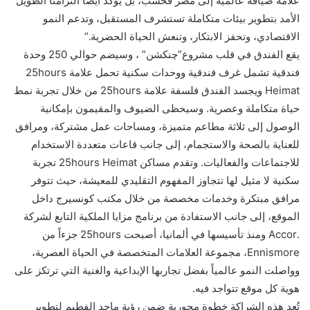
علامة ضيافة عالمية إلى مصر فحسب، بل يؤكد أيضاً التزامنا الطويل
الأمد بتطوير بيئات متكاملة تستشرف المستقبل، وتدعم النمو
الاقتصادي، وتحفز الابتكار، وتنعش الحياة الحضرية.”
يقع الفندق في قلب مشروع”چنكشن” ، وسيضم حوالي 250 وحدة
فندقية تشمل غرف فندقية ووحدات سكنية تحمل علامة 25hours
Heimat ويجسد الفندق فلسفة علامة 25hours من خلال تجربة نمط
حياة متكاملة وعصرية. وسيحظى الضيوف والمقيمون بإمكانية
الوصول إلى ثلاثة مطاعم متميزة، ومساحات عمل مشتركة، ومرافق
للعناية بالصحة والاستجمام، إلى جانب قاعات متعددة الاستخدام
للاجتماعات والفعاليات. وتقدم مساكن 25hours Heimat تجربة
سكنية لا مثيل لها تتجاوز المفهوم التقليدي للمعيشة، حيث تتوفر
مرافق مبتكرة وخدمات مخصصة من خلال مكتب كونسيرج داخل
الموقع، إلى جانب الاستفادة من برنامج مزايا الملكية التابع لشركة
.Accor ومنذ تأسيسها في ألمانيا، أصبحت 25hours جزءاً من
Ennismore، مجموعة العلامات المتخصصة في الحياة العصرية،
وواصلت النمو عالمياً بفضل تجاربها الإبداعية والغنية التي ترتكز على
هوية كل موقع تتواجد فيه.
تُعد هذه الشراكة خطوة محورية ضمن رؤية ماجد الفطيم لتطوير