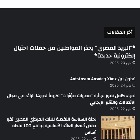
أخر المقالات
*”البريد المصري” يحذر المواطنين من حملات احتيال
إلكترونية جديدة*
مايو 23, 2025
تعاون بين Xbox وAntstream Arcade
مايو 24, 2025
لمياء كامل تفوز بجائزة “مصريات مؤثرات” تكريماً لدورها الرائد في مجال
الاتصالات والتأثير الإيجابي
مايو 22, 2025
لجنة السياسة النقديـة للبنك المركزي المصرى تقرر
خفض أسعار العائد الأساسية بواقع 100 نقطة
أساس
مايو 22, 2025