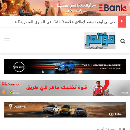
جي بي أوتو تستعد لإطلاق علامة iCAUR في السوق المصرية علامة عالمية جديدة لسيارات الطاقة الجديدة تجمع بين التكنولوجيا الذكية والتصميم الجريء وروح المغامر
بحث عن
الق
الرئيسية
/
أخري