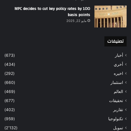
MPC decides to cut key policy rates by 100
basis points
مايو 22, 2025
تصنيفات
أخبار
(673)
أخري
(434)
اخيره
(292)
استثمار
(660)
العالم
(469)
تحقيقات
(677)
تقارير
(402)
تكنولوجيا
(959)
تمويل
(2٬132)