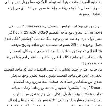
الداخلية الفريدة وشخصيتها المرتبطة بالمكان، مما يجعل دخولها إلى
السوق المحلي خطوة جريئة نحو إعادة تصور دور الفنادق في إثراء
الثقافة الحضرية.
صرح غوراف بوشان، الرئيس التنفيذي لEnnismore: “يسرنا في
Ennismore التعاون مع ماجد الفطيم لإطلاق علامة 25 hours في
مصر لأول مرة، وخاصة ضمن وجهة متكاملة مثل “چنكشن” فكل فندق
يحمل توقيع 25hours يستوحي تصميمه من ثقافة وتاريخ موقعه،
ونتطلع إلى تقديم تجربة غنية بالسرد القصصي من خلال التصميم
والمساحات الاجتماعية كالمطاعم والكافيهات لنقدم لضيوفنا تجربة
فريدة ومميزة.
من جانبه، صرح أحمد الشامي، الرئيس التنفيذي لشركة ماجد الفطيم
العقارية: “نحن في ماجد الفطيم نؤمن بأهمية تطوير وجهات تعبّر
بصدق عن تطلعات واحتياجات عملائنا المعاصرين. ويعد انضمام
25hours إلى “چنكشن” خطوة رائدة ضمن رحلتنا لإعادة صياغة
تجارب عملائنا، بينما نواصل ابتكار سبل جديدة تعزز من أسلوب
الحياة ضمن مشاريعنا.” وأضاف: “لا يقتصر هذا التعاون على إدخال