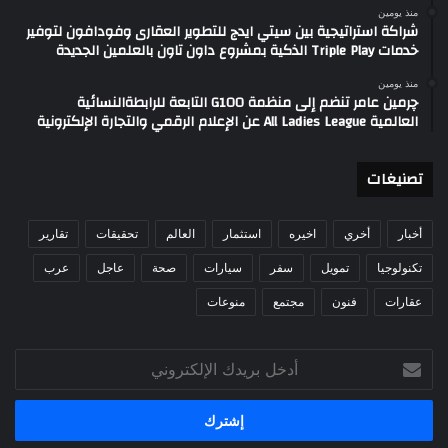
منذ يومين
شراكة استراتيجية بين سيتي ايدج للتطوير العقارى وفودافون لتوفير
خدمات Triple Play الذكية بمشروع داون تاون بالعلمين الجديدة
منذ يومين
چرمين عامر تنضم إلى منظمة G100 التابعة للرابطةالنسائية
العالمية All Ladies League عن الإعلام الرقمي والتجارة الإلكترونية
تصنيغات
أخبار
أخري
اخيره
استثمار
العالم
تحقيقات
تقارير
تكنولوجيا
تمويل
سفر
سيارات
صحة
عاجل
عرب
عقارات
فنون
مجتمع
منوعات
أدخل
بريدك
الإلكتروني