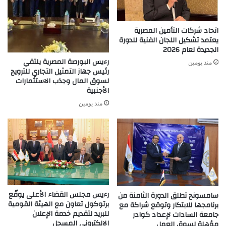
اتحاد شركات التأمين المصرية
يعتمد تشكيل اللجان الفنية للدورة
الجديدة لعام 2026
رءيس البورصة المصرية يلتقي
منذ يومين
رئيس جهاز التمثيل التجاري للترويج
لسوق المال وجذب الاستثمارات
الأجنبية
منذ يومين
رءيس مجلس القضاء الأعلى يوقّع
سامسونج تطلق الدورة الثامنة من
برتوكول تعاون مع الهيئة القومية
برنامجها للابتكار وتوقع شراكة مع
للبريد لتقديم خدمة الإعلان
جامعة السادات لإعداد كوادر
الالكتروني المسجل
مؤهلة لسوق العمل