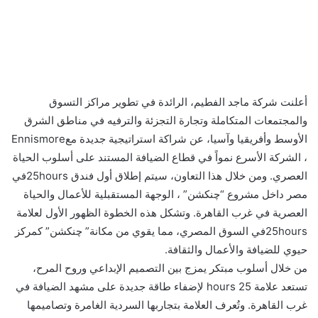
أعلنت شركة ماجد الفطيم، الرائدة في تطوير مراكز التسوق
والمجتمعات المتكاملة وتجارة التجزئة والترفيه في مناطق الشرق
الأوسط وأفريقيا وآسيا، عن شراكة استراتيجية جديدة معEnnismore
، الشركة الأسرع نمواً في قطاع الضيافة المستند على أسلوب الحياة
العصري. ومن خلال هذا التعاون، سيتم إطلاق أول فندق 25hoursفي
مصر داخل مشروع “چنكشن” ، الوجهة المستقبلية للأعمال والحياة
العصرية في غرب القاهرة. وتشكل هذه الخطوة الظهور الأول لعلامة
25hoursفي السوق المصري، مما يقوي من مكانة” چنكشن” كمركز
حيوي للضيافة والأعمال والثقافة.
من خلال أسلوب مبتكر يمزج بين التصميم الإبداعي وروح المرح،
تستعد علامة 25 hours لإضفاء طاقة جديدة على مشهد الضيافة في
غرب القاهرة. وتُعرف العلامة بتجاربها السردية الغامرة وتصاميمها