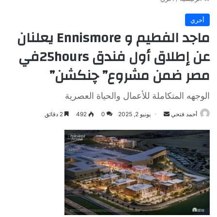
أخري
ماجد الفطيم و Ennismore يعلنان
عن إطلاق أول فندق 25hoursفي
مصر ضمن مشروع” چنكشن”
الوجهه المتكاملة للأعمال والحياة العصرية
أرسل
أحمد فتحي
يونيو 2, 2025
0
492
2 دقائق
بريدا
إلكترونيا