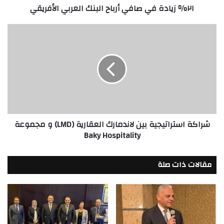
٢١٪؜ زيادة في صافي أرباح البنك العربي الأفريقي
شراكة
استراتيجية
بين
لاندمارك
العقارية
(LMD)
و
مجموعة
Baky
شراكة استراتيجية بين لاندمارك العقارية (LMD) و مجموعة
Hospitality
Baky Hospitality
مقالات ذات صلة