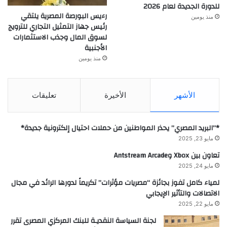
للدورة الجديدة لعام 2026
رءيس البورصة المصرية يلتقي
منذ يومين
رئيس جهاز التمثيل التجاري للترويج
لسوق المال وجذب الاستثمارات
الأجنبية
منذ يومين
الأشهر
الأخيرة
تعليقات
*”البريد المصري” يحذر المواطنين من حملات احتيال إلكترونية جديدة*
مايو 23, 2025
تعاون بين Xbox وAntstream Arcade
مايو 24, 2025
لمياء كامل تفوز بجائزة “مصريات مؤثرات” تكريماً لدورها الرائد في مجال
الاتصالات والتأثير الإيجابي
مايو 22, 2025
لجنة السياسة النقديـة للبنك المركزي المصرى تقرر