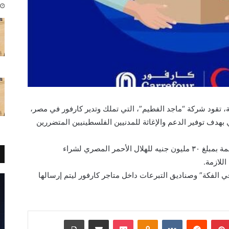
، تقود شركة “ماجد الفطيم”، التي تملك وتدير كارفور في مصر،
 بهدف توفير الدعم والإغاثة للمدنيين الفلسطينيين المتضررين
كما التزمت شركة “ماجد الفطيم” أيضاً بالمساهمة بمبلغ ٣٠ مليون جنيه للهلال الأحمر المصري لشراء
اللازمة.
اقي الفكة” وصناديق التبرعات داخل متاجر كارفور ليتم إرسالها
بينتيريست
Odnoklassniki
‫Pocket
مشاركة عبر البريد
طباعة