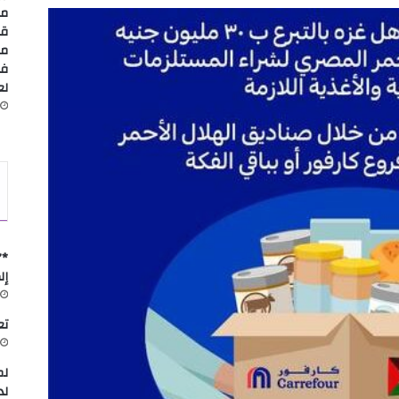
مس
قا
مد
في
لعا
*”
إل
تعاون
لم
لد