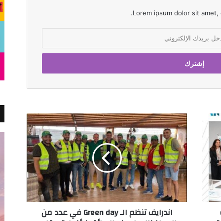
Lorem ipsum dolor sit amet, 
اندرايف
تنظم
الـ
Green
day
في
عدد
من
المحافظات
و
اندرايف تنظم الـ Green day في عدد من
لـ