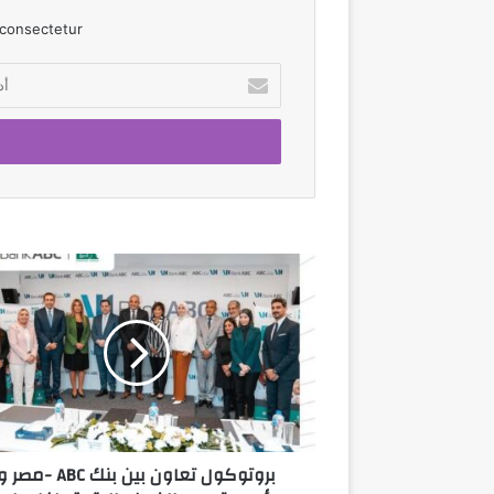
consectetur.
أدخل
بريدك
الإلكتروني
بروتوكول
تعاون
بين
بنك
ABC
-مصر
و
مؤسسة
مصر
بروتوكول تعاون بين بنك ABC -مصر 
الخير