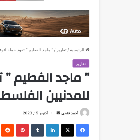
الرئيسية
/
تقارير
/
” ماجد الفطيم ” تقود حملة لتوف
تقارير
” ماجد الفطيم ” 
للمدنيين الفلسطن
أرسل
أحمد فتحي
أكتوبر 15, 2023
بريدا
فيسبوك
‫X
لينكدإن
بينتيريست
إلكترونيا