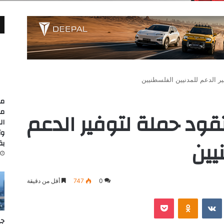
ير الدعم للمدنيين الفلسطنيين
مد
مع
تقود حملة لتوفير الدعم
وت
يين
بقيمة
0
747
أقل من دقيقة
‫Pocket
Odnoklassniki
جي