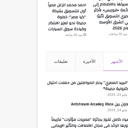
يرتها بالانضمام إلى
احمد محمد الزغل مديراً
ئمة «فوربس» لأكثر
أول للتسويق بشركة
يري التسويق تأثيرًا
“كيا مصر”: خطوة
 الشرق الأوسط
جديدة نحو تعزيز الابتكار
م 2026
وقيادة سوق السيارات
منذ 10 ساعات
منذ 20 ساعة
الأشهر
الأخيرة
تعليقات
البريد المصري” يحذر المواطنين من حملات احتيال
كترونية جديدة*
مايو 23, 2025
 بين Xbox وAntstream Arcade
مايو 24, 2025
ياء كامل تفوز بجائزة “مصريات مؤثرات” تكريماً
ورها الرائد في مجال الاتصالات والتأثير الإيجابي