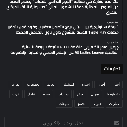
بنك مصر يشارك في فعالية “اليوم العالمي للشباب” ويقدم العديد
من العروض المجانية دعمًا للشمول المالي تحت رعاية البنك المركزي
المصري
منذ يومين
شراكة استراتيجية بين سيتي ايدج للتطوير العقارى وفودافون لتوفير
خدمات Triple Play الذكية بمشروع داون تاون بالعلمين الجديدة
منذ يومين
چرمين عامر تنضم إلى منظمة G100 التابعة للرابطةالنسائية
العالمية All Ladies League عن الإعلام الرقمي والتجارة الإلكترونية
تصنيغات
أخبار
أخري
اخيره
استثمار
العالم
تحقيقات
تقارير
تكنولوجيا
تمويل
سفر
سيارات
صحة
عاجل
عرب
عقارات
فنون
مجتمع
منوعات
أدخل
بريدك