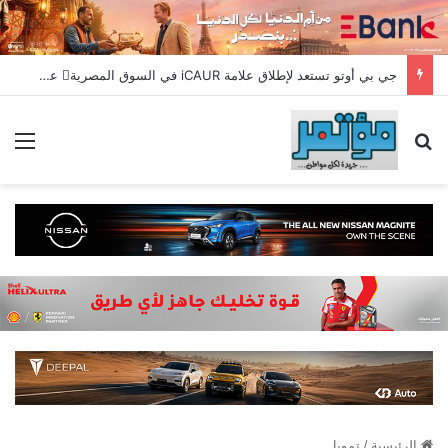
جي بي أوتو تستعد لإطلاق علامة iCAUR في السوق المصرية علامة عالمية جديدة لسيارات الطاقة الجديدة تجمع بين التكنولوجيا الذكية والتصميم الجريء وروح المغامر
بحث عن
الق
الرئيسية
/
تمويل