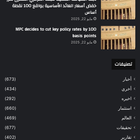
خفض أسعار العائد الأساسية بواقع 100 نقطة
أساس
مايو 22, 2025
MPC decides to cut key policy rates by 100
basis points
مايو 22, 2025
تصنيفات
أخبار
(673)
أخري
(434)
اخيره
(292)
استثمار
(660)
العالم
(469)
تحقيقات
(677)
تقارير
(402)