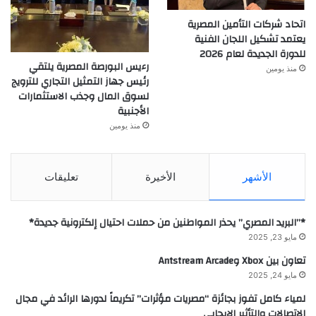
اتحاد شركات التأمين المصرية
يعتمد تشكيل اللجان الفنية
للدورة الجديدة لعام 2026
رءيس البورصة المصرية يلتقي
منذ يومين
رئيس جهاز التمثيل التجاري للترويج
لسوق المال وجذب الاستثمارات
الأجنبية
منذ يومين
الأشهر
الأخيرة
تعليقات
*”البريد المصري” يحذر المواطنين من حملات احتيال إلكترونية جديدة*
مايو 23, 2025
تعاون بين Xbox وAntstream Arcade
مايو 24, 2025
لمياء كامل تفوز بجائزة “مصريات مؤثرات” تكريماً لدورها الرائد في مجال
الاتصالات والتأثير الإيجابي