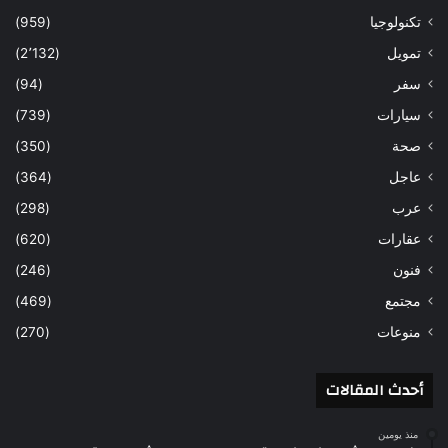
تكنولوجيا
(959)
تمويل
(2٬132)
سفر
(94)
سيارات
(739)
صحة
(350)
عاجل
(364)
عرب
(298)
عقارات
(620)
فنون
(246)
مجتمع
(469)
منوعات
(270)
أحدث المقالات
منذ يومين