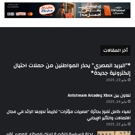
أخر المقالات
*”البريد المصري” يحذر المواطنين من حملات احتيال
إلكترونية جديدة*
مايو 23, 2025
تعاون بين Xbox وAntstream Arcade
مايو 24, 2025
لمياء كامل تفوز بجائزة “مصريات مؤثرات” تكريماً لدورها الرائد في مجال
الاتصالات والتأثير الإيجابي
مايو 22, 2025
لجنة السياسة النقديـة للبنك المركزي المصرى تقرر