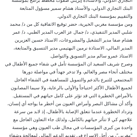
التجاري الدولي، والأستاذة إيريني صفوت مخطط برامج بمؤسسة
البنك التجاري الدولي، والأستاذ هشام سمير مسؤول المتابعة
والتقييم بمؤسسة البنك التجاري الدولي.
ومن مؤسسة مغربي الخيرية، حضر توقيع الاتفاقية كل من د/ محمد
شلبي المدير التنفيذي، د/ جمال عز العرب المدير الطبي، د/ عمر
هشام صفا مدير التشغيل والمشروعات، الاستاذ حسين العزيرين
المدير المالي، الاستاذة نرمين البهتيمي مدير التنسيق والمتابعة،
الاستاذ عمرو سالم مدير التسويق والتواصل.
وصرح شريف السعيد ان المؤسسة تأمل في شفاء جميع الأطفال في
مختلف أنحاء مصر والعالم، ولا تدخر جهداً في مواصلة دورها
المجتمعي للتبرع بالدعم والتمويل للمساهمة في الشفاء العاجل
لجميع الأطفال الأكثر احتياجاً والأولى بالرعاية، ولا سيما المصابون
بالأمراض الخطيرة التي قد تؤثر على كامل حياتهم في المستقبل.
وأكد أن مشاكل البصر وأمراض العيون من أخطر ما يواجه أي إنسان،
وتزداد الخطورة عندما تتعلق الإصابة بالأطفال، إذ لابد من سرعة
علاجهم كي لا تتأثر حياتهم بالكامل، ولذلك جاء التعاون العاجل مع
واحدة من كبرى المؤسسات في مجال طب العيون وهي مؤسسة
“مغربي”، من أجل الإسراع في تقديم الدعم المالي لمعالجة وشفاء