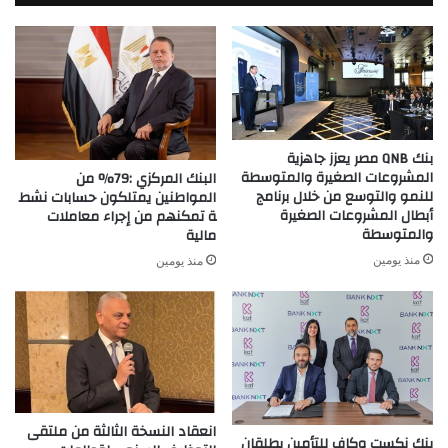
بنك QNB مصر يعزز جاهزية
المشروعات الصغيرة والمتوسطة
البنك المركزي :79% من
للنمو والتوسع من خلال برنامج
المواطنين يمتلكون حسابات نشط
أبطال المشروعات الصغيرة
ة تمكنهم من إجراء معاملات
والمتوسطة
مالية
منذ يومين
منذ يومين
انعقاد النسخة الثالثة من ملتقى
بنك نكست وكاف للتأمين يطلقان