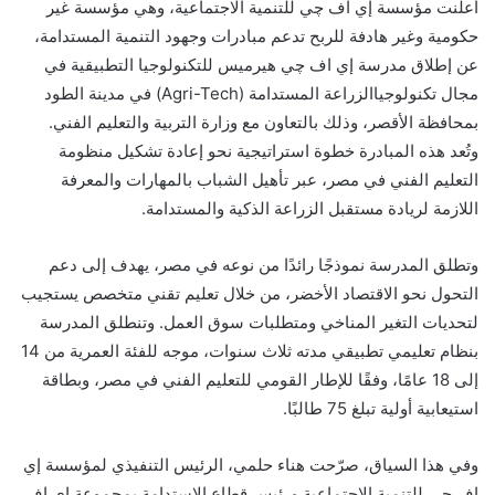
أعلنت مؤسسة إي اف
چي
للتنمية الاجتماعية، وهي مؤسسة غير
حكومية وغير هادفة للربح تدعم مبادرات وجهود التنمية
المستدامة،
عن إطلاق
مدرسة إي اف
چي
هيرميس
للتكنولوجيا
التطبيقية
في
مجال
تكنولوجيا
الزراعة
المستدامة
(
Tech
Agri-
) في
مدينة الطود
بمحافظة الأقصر، وذلك بالتعاون مع وزارة التربية والتعليم الفني.
وتُعد هذه المبادرة خطوة استراتيجية نحو إعادة تشكيل منظومة
التعليم الفني في مصر، عبر تأهيل الشباب بالمهارات والمعرفة
اللازمة
لريادة
مستقبل الزراعة الذكية والمستدامة
.
وتطلق
المدرسة نموذجًا رائدًا من نوعه في مصر، يهدف إلى دعم
التحول نحو الاقتصاد الأخضر، من خلال تعليم تقني متخصص يستجيب
لتحديات التغير المناخي ومتطلبات سوق
العمل
.
وتنطلق
المدرسة
بنظام تعليمي تطبيقي مدته ثلاث سنوات، موجه للفئة العمرية من 14
إلى 18 عامًا، وفقًا للإطار القومي للتعليم الفني في مصر، وبطاقة
استيعابية أولية تبلغ 75 طالبًا.
وفي هذا السياق،
صرّحت
هناء حلمي، الرئيس التنفيذي لمؤسسة إي
اف
چي
للتنمية الاجتماعية ورئيس قطاع الاستدامة بمجموعة إي اف