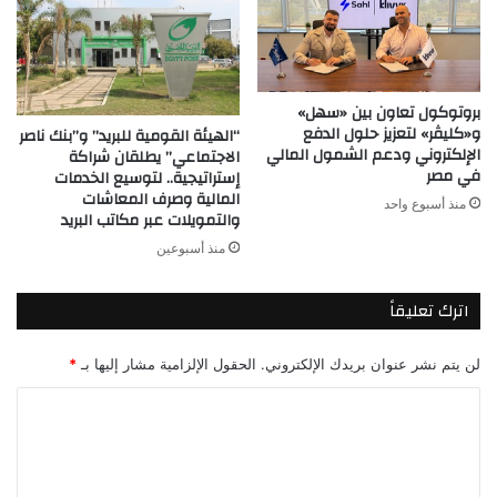
بروتوكول تعاون بين «سهل»
و«كليڤر» لتعزيز حلول الدفع
“الهيئة القومية للبريد” و”بنك ناصر
الإلكتروني ودعم الشمول المالي
الاجتماعي” يطلقان شراكة
في مصر
إستراتيجية.. لتوسيع الخدمات
المالية وصرف المعاشات
منذ أسبوع واحد
والتمويلات عبر مكاتب البريد
منذ أسبوعين
اترك تعليقاً
لن يتم نشر عنوان بريدك الإلكتروني.
الحقول الإلزامية مشار إليها بـ
*
ا
ل
ت