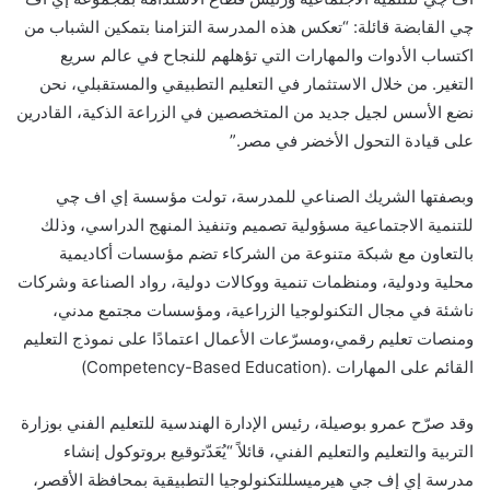
چي
القابضة
قائلة
: “
تعكس
هذه المدرسة التزامنا بتمكين الشباب من
اكتساب
الأدوات والمهارات التي تؤهلهم للنجاح في عالم سريع
التغير. من خلال الاستثمار في التعليم التطبيقي والمستقبلي، نحن
نضع الأسس لجيل جديد من المتخصصين في الزراعة الذكية، القادرين
على قيادة التحول الأخضر في مصر
.”
وبصفتها الشريك
الصناعي
للمدرسة، ت
ولت
مؤسسة إي اف
چي
للتنمية الاجتماعية مسؤولية تصميم وتنفيذ المنهج الدراسي، وذلك
بالتعاون مع شبكة متنوعة من الشركاء تضم مؤسسات أكاديمية
محلية ودولية، ومنظمات تنمية
ووكالات
دولية،
رواد الصناعة
وشركات
ناشئة في مجال التكنولوجيا الزراعية، ومؤسسات مجتمع مدني،
ومنصات تعليم رقمي،
و
مسرّعات
الأعمال
اعتمادًا
على نموذج التعليم
القائم على
المهارا
ت
.
(
Competency-Based Education)
وقد
صرّح
عمرو بوصيلة
،
رئيس الإدارة الهندسية للتعليم الفني
ب
وزارة
التربية والتعليم
والتعليم
الفني
،
قائلاً “
يُعَدّ
توقيع
بروتوكول
إنشاء
مدرسة
إي
إف
جي
هيرم
ي
س
للتكنولوجيا
التطبيقية
بمحافظة
الأقصر،