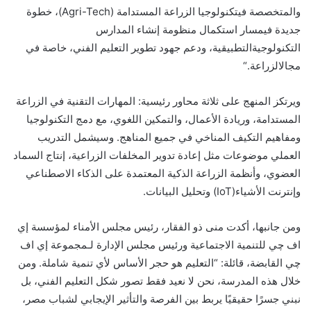
والمتخصصة
في
تكنولوجيا
الزراعة
الم
ستدامة
(Agri-Tech)
،
خطوة
جديدة
في
مسار
استكمال
منظومة
إنشاء
المدارس
التكنولوجية
التطبيقية،
ودعم
جهود
تطوير
التعليم
الفني،
خاصة
في
مجال
الزراع
ة
.
“
ويرتكز المنهج على ثلاثة محاور رئيسية: المهارات التقنية في الزراعة
المستدامة، وريادة الأعمال، والتمكين اللغوي، مع دمج التكنولوجيا
ومفاهيم التكيف المناخي في
جميع
المناهج
.
وسيشمل التدريب
العملي موضوعات مثل إعادة تدوير المخلفات الزراعية، إنتاج السماد
العضوي، وأنظمة الزراعة الذكية المعتمدة على الذكاء الاصطناعي
وإنترنت
الأشياء
(
IoT
)
وتحليل
البيانات
.
ومن جانبها،
أكدت
منى ذو الفقا
ر،
رئيس مجلس الأمناء لمؤسسة إي
اف
چي
للتنمية الاجتماعية ورئيس مجلس الإدارة لـمجموعة إي اف
چي
القابضة،
قائلة
:
“
التعليم هو حجر الأساس لأي تنمية شاملة. ومن
خلال هذه المدرسة، نحن لا نعيد فقط تصور شكل التعليم الفني، بل
نبني جسرًا حقيقيًا يربط بين الفرصة والتأثير الإيجابي لشباب مصر،