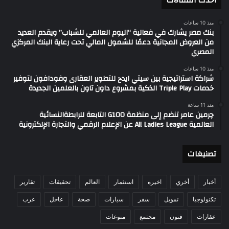
أحدث المقالات
منذ 10 ساعات
بنك مصر يشارك في فعالية “اليوم العالمي للشباب” ويقدم العديد
من العروض المجانية دعمًا للشمول المالي تحت رعاية البنك المركزي
المصري
منذ 10 ساعات
شراكة استراتيجية بين سيتي ايدج للتطوير العقارى وفودافون لتوفير
خدمات Triple Play الذكية بمشروع داون تاون بالعلمين الجديدة
منذ 11 ساعة
چرمين عامر تنضم إلى منظمة G100 التابعة للرابطةالنسائية
العالمية All Ladies League عن الإعلام الرقمي والتجارة الإلكترونية
تصنيغات
أخبار
أخري
اخيره
استثمار
العالم
تحقيقات
تقارير
تكنولوجيا
تمويل
سفر
سيارات
صحة
عاجل
عرب
عقارات
فنون
مجتمع
منوعات