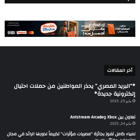
أخر المقالات
*”البريد المصري” يحذر المواطنين من حملات احتيال
إلكترونية جديدة*
مايو 23, 2025
تعاون بين Xbox وAntstream Arcade
مايو 24, 2025
لمياء كامل تفوز بجائزة “مصريات مؤثرات” تكريماً لدورها الرائد في مجال