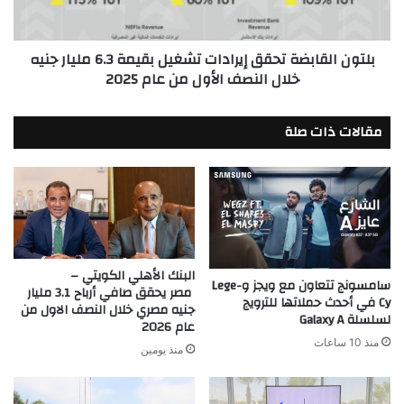
6.3
to
مليار
Equip
جنيه
Youth
بلتون القابضة تحقق إيرادات تشغيل بقيمة 6.3 مليار جنيه
خلال
with
خلال النصف الأول من عام 2025
النصف
Climate-
الأول
Smart
من
مقالات ذات صلة
Agricultural
عام
Skills
2025
البنك الأهلي الكويتي –
سامسونج تتعاون مع ويجز وLege-
مصر يحقق صافي أرباح 3.1 مليار
Cy في أحدث حملاتها للترويج
جنيه مصري خلال النصف الاول من
لسلسلة Galaxy A
عام 2026
منذ 10 ساعات
منذ يومين