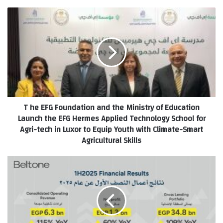
T
he
EFG
Foundation
and
the
Ministry
of
Education
T he EFG Foundation and the Ministry of Education
Launch
Launch the EFG Hermes Applied Technology School for
the
Agri-tech in Luxor to Equip Youth with Climate-Smart
EFG
Agricultural Skills
Hermes
Applied
Technology
بلتون
School
القابضة
for
تحقق
Agri-
إيرادات
tech
تشغيل
in
بقيمة
Luxor