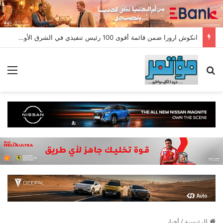
انكوش ارورا ضمن قائمة أقوى 100 رئيس تنفيذي في الشرق الأوسط لعام 2026 في قائمة فوربس الشرق الأوسط”
بحث عن
الق
الرئيسية
/
أخبار