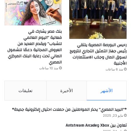
بنك مصر يشارك في
فعالية “اليوم العالمي
للشباب” ويقدم العديد من
رءيس البورصة المصرية يلتقي
العروض المجانية دعمًا للشمول
رئيس جهاز التمثيل التجاري للترويج
المالي تحت رعاية البنك المركزي
لسوق المال وجذب الاستثمارات
المصري
الأجنبية
منذ 10 ساعات
منذ 6 ساعات
الأشهر
الأخيرة
تعليقات
*”البريد المصري” يحذر المواطنين من حملات احتيال إلكترونية جديدة*
مايو 23, 2025
تعاون بين Xbox وAntstream Arcade