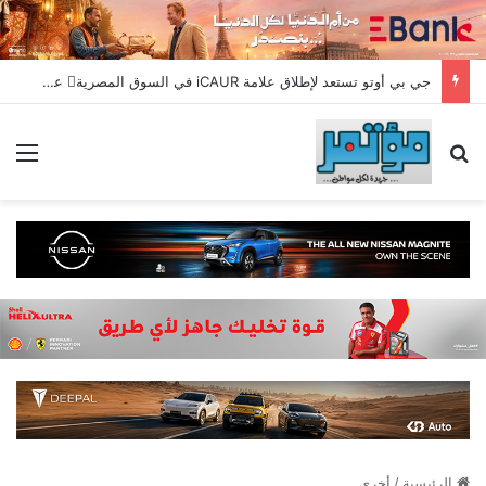
جي بي أوتو تستعد لإطلاق علامة iCAUR في السوق المصرية علامة عالمية جديدة لسيارات الطاقة الجديدة تجمع بين التكنولوجيا الذكية والتصميم الجريء وروح المغامر
بحث عن
الق
الرئيسية
/
أخري