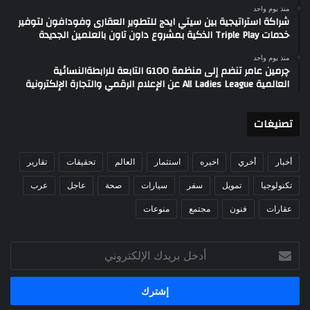
منذ يوم واحد
شراكة استراتيجية بين سيتي ايدج للتطوير العقارى وفودافون لتوفير
خدمات Triple Play الذكية بمشروع داون تاون بالعلمين الجديدة
منذ يوم واحد
چرمين عامر تنضم إلى منظمة G100 التابعة للرابطةالنسائية
العالمية All Ladies League عن الإعلام الرقمي والتجارة الإلكترونية
تصنيغات
أخبار
أخري
اخيره
استثمار
العالم
تحقيقات
تقارير
تكنولوجيا
تمويل
سفر
سيارات
صحة
عاجل
عرب
عقارات
فنون
مجتمع
منوعات
أدخل
بريدك
الإلكتروني