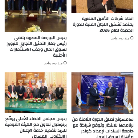
أوضاع
عالمية
استثنائية
اتحاد شركات التأمين المصرية
يعتمد تشكيل اللجان الفنية للدورة
الجديدة لعام 2026
رءيس البورصة المصرية يلتقي
منذ يوم واحد
رئيس جهاز التمثيل التجاري للترويج
لسوق المال وجذب الاستثمارات
الأجنبية
منذ يوم واحد
رءيس مجلس القضاء الأعلى يوقّع
سامسونج تطلق الدورة الثامنة من
برتوكول تعاون مع الهيئة القومية
برنامجها للابتكار وتوقع شراكة مع
للبريد لتقديم خدمة الإعلان
جامعة السادات لإعداد كوادر
الالكتروني المسجل
مؤهلة لسوق العمل