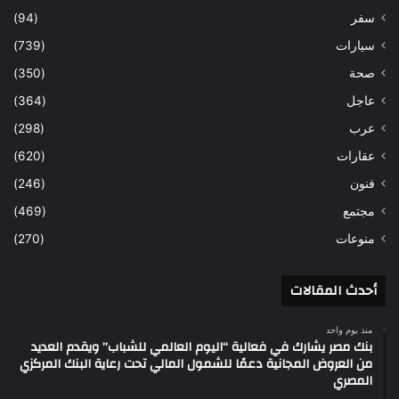
سفر
(94)
سيارات
(739)
صحة
(350)
عاجل
(364)
عرب
(298)
عقارات
(620)
فنون
(246)
مجتمع
(469)
منوعات
(270)
أحدث المقالات
منذ يوم واحد
بنك مصر يشارك في فعالية “اليوم العالمي للشباب” ويقدم العديد
من العروض المجانية دعمًا للشمول المالي تحت رعاية البنك المركزي
المصري