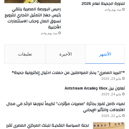
للدورة الجديدة لعام 2026
رءيس البورصة المصرية يلتقي
منذ يوم واحد
رئيس جهاز التمثيل التجاري للترويج
لسوق المال وجذب الاستثمارات
الأجنبية
منذ يوم واحد
الأشهر
الأخيرة
تعليقات
*”البريد المصري” يحذر المواطنين من حملات احتيال إلكترونية جديدة*
مايو 23, 2025
تعاون بين Xbox وAntstream Arcade
مايو 24, 2025
لمياء كامل تفوز بجائزة “مصريات مؤثرات” تكريماً لدورها الرائد في مجال
الاتصالات والتأثير الإيجابي
مايو 22, 2025
لجنة السياسة النقديـة للبنك المركزي المصرى تقرر