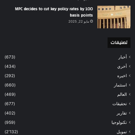
MPC decides to cut key policy rates by 100
basis points
مايو 22, 2025
تصنيفات
أخبار
(673)
أخري
(434)
اخيره
(292)
استثمار
(660)
العالم
(469)
تحقيقات
(677)
تقارير
(402)
تكنولوجيا
(959)
تمويل
(2٬132)