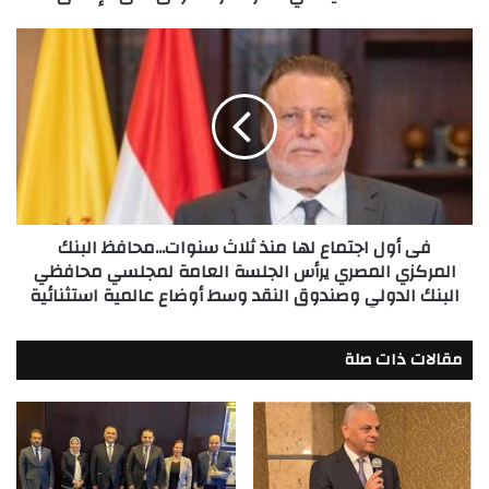
في
مصر
فى
للمرة
أول
الأولى
اجتماع
على
لها
الإطلاق
منذ
ثلاث
سنوات...محافظ
البنك
المركزي
فى أول اجتماع لها منذ ثلاث سنوات...محافظ البنك
المصري
المركزي المصري يرأس الجلسة العامة لمجلسي محافظي
يرأس
البنك الدولي وصندوق النقد وسط أوضاع عالمية استثنائية
الجلسة
العامة
لمجلسي
مقالات ذات صلة
محافظي
البنك
الدولي
وصندوق
النقد
وسط