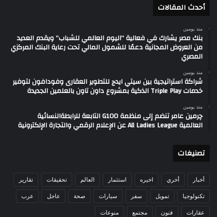
أحدث المقالات
منذ يومين
بنك مصر يشارك في فعالية “اليوم العالمي للشباب” ويقدم العديد
من العروض المجانية دعمًا للشمول المالي تحت رعاية البنك المركزي
المصري
منذ يومين
شراكة استراتيجية بين سيتي ايدج للتطوير العقارى وفودافون لتوفير
خدمات Triple Play الذكية بمشروع داون تاون بالعلمين الجديدة
منذ يومين
چرمين عامر تنضم إلى منظمة G100 التابعة للرابطةالنسائية
العالمية All Ladies League عن الإعلام الرقمي والتجارة الإلكترونية
تصنيغات
أخبار
أخري
اخيره
استثمار
العالم
تحقيقات
تقارير
تكنولوجيا
تمويل
سفر
سيارات
صحة
عاجل
عرب
عقارات
فنون
مجتمع
منوعات