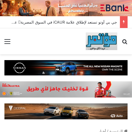
جي بي أوتو تستعد لإطلاق علامة iCAUR في السوق المصرية علامة عالمية جديدة لسيارات الطاقة الجديدة تجمع بين التكنولوجيا الذكية والتصميم الجريء وروح المغامر
بحث عن
الق
الرئيسية
/
أخبار