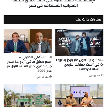
«إنفستجيت» تسلط الضوء على آليات تحقيق التنمية
مم
العمرانية المستدامة في مصر
مصر
F4
G،
مقالات ذات صلة
وعدسة
E
قياس
15
مم
F1.4
G،
وعدسة
البنك الأهلي الكويتي –
E
سامسونج تتعاون مع ويجز وLege-
مصر يحقق صافي أرباح 3.1 مليار
Cy في أحدث حملاتها للترويج
قياس
جنيه مصري خلال النصف الاول من
لسلسلة Galaxy A
11
عام 2026
مم
منذ يومين
منذ 3 أيام
F1.8