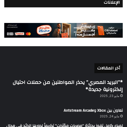
الإعلانات
أخر المقالات
*”البريد المصري” يحذر المواطنين من حملات احتيال
إلكترونية جديدة*
مايو 23, 2025
تعاون بين Xbox وAntstream Arcade
مايو 24, 2025
لمياء كامل تفوز بجائزة “مصريات مؤثرات” تكريماً لدورها الرائد في مجال