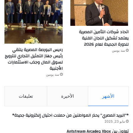
اتحاد شركات التأمين المصرية
يعتمد تشكيل اللجان الفنية
للدورة الجديدة لعام 2026
رءيس البورصة المصرية يلتقي
منذ يومين
رئيس جهاز التمثيل التجاري للترويج
لسوق المال وجذب الاستثمارات
الأجنبية
منذ يومين
الأشهر
الأخيرة
تعليقات
*”البريد المصري” يحذر المواطنين من حملات احتيال إلكترونية جديدة*
مايو 23, 2025
تعاون بين Xbox وAntstream Arcade