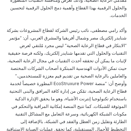
مقدمي الرعاية الصحية، وذلك لعرض ومناقشة التقنيات المتطورة
والحلول الرقمية بهذا القطاع وأهمية دمج الحلول الرقمية لتحسين
الخدمات.
وأكد رامي مصطفى، نائب رئيس الشركة لقطاع المشروعات بشركة
شنايدر إلكتريك مصر وشمال أفريقيا والمشرق العربي، أن: “مؤتمر
“الابتكار في قطاع الرعاية الصحية” ليس مجرد مُلتقي لعرض
التقنيات والحلول التي تقدمها شنايدر إلكتريك، ولكنه فرصة حقيقية
لإثبات ما يمكن أن تحققه أحدث التقنيات في مجال الرعاية الصحية،
حيث تمكن الأدوات الهندسية المبتكرة أصحاب الشركات المختصة
والعاملين بالرعاية الصحية من تقديم قيم معززة للمستخدمين،”
وأوضح أن: “منصة EcoStruxure Power المطورة خصيصاً لخدمة
قطاع الرعاية الصحية، تمًكن من إدارة كافة المرافق والبنى التحتية
باستخدام تكنولوجيا إنترنت الأشياء، وهو ما يحقق الإدارة الذكية
الموثوقة للشبكات. كما تتيح المنصة إمكانية المراقبة والتحكم في
مكونات الشبكة الكهربائية، وسرعة التعامل مع المشاكل التقنية
الطارئة وتقليل زمن العطل والفقد في الشبكة، بالإضافة إلى
التخطيط للأحمال المستقبلية، كما تحقق عمليات الصيانة الاستباقية