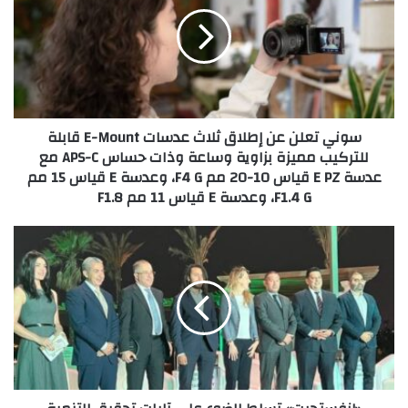
عن
إطلاق
ثلاث
عدسات
E-
Mount
قابلة
سوني تعلن عن إطلاق ثلاث عدسات E-Mount قابلة
للتركيب
للتركيب مميزة بزاوية وساعة وذات حساس APS-C مع
مميزة
عدسة E PZ قياس 10-20 مم F4 G، وعدسة E قياس 15 مم
بزاوية
F1.4 G، وعدسة E قياس 11 مم F1.8
وساعة
وذات
حساس
«إنفستجيت»
APS-
تسلط
C
الضوء
مع
على
عدسة
آليات
E
تحقيق
PZ
التنمية
قياس
العمرانية
10-
المستدامة
20
في