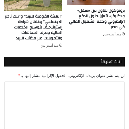
بروتوكول تعاون بين «سهل»
و«كليڤر» لتعزيز حلول الدفع
“الهيئة القومية للبريد” و”بنك ناصر
الإلكتروني ودعم الشمول المالي
الاجتماعي” يطلقان شراكة
في مصر
إستراتيجية.. لتوسيع الخدمات
المالية وصرف المعاشات
منذ أسبوعين
والتمويلات عبر مكاتب البريد
منذ أسبوعين
اترك تعليقاً
لن يتم نشر عنوان بريدك الإلكتروني.
الحقول الإلزامية مشار إليها بـ
*
ا
ل
ت
ع
ل