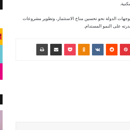
كنية.
رية (LMD) التزامها بدعم توجهات الدولة نحو تحسين مناخ الاستثمار، وتطوير مشروعات
ته على النمو المستدام.
بينتيريست
Odnoklassniki
‫Pocket
مشاركة عبر البريد
طباعة