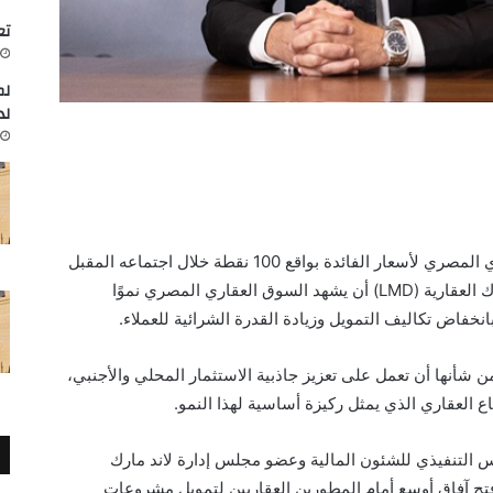
تعاون
لم
لد
في ضوء التوقعات الحالية بخفض البنك المركزي المصري لأسعار الفائدة بواقع 100 نقطة خلال اجتماعه المقبل
في 28 أغسطس 2025 ، رجحت شركة لاند مارك العقارية (LMD) أن يشهد السوق العقاري المصري نموًا
بانخفاض تكاليف التمويل وزيادة القدرة الشرائية للعملاء.
 شأنها أن تعمل على تعزيز جاذبية الاستثمار المحلي والأجنبي،
 العقاري الذي يمثل ركيزة أساسية لهذا النمو.
س التنفيذي للشئون المالية وعضو مجلس إدارة لاند مارك
سهم في فتح آفاق أوسع أمام المطورين العقاريين لتمويل مشروعات