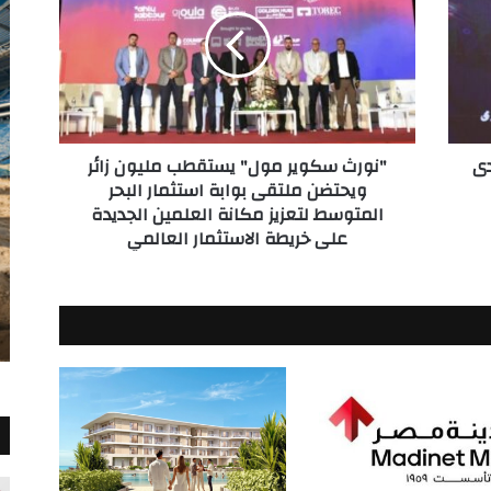
مول"
يستقطب
مليون
زائر
ويحتضن
ملتقى
بوابة
دى
"نورث سكوير مول" يستقطب مليون زائر
استثمار
ويحتضن ملتقى بوابة استثمار البحر
البحر
المتوسط لتعزيز مكانة العلمين الجديدة
المتوسط
على خريطة الاستثمار العالمي
لتعزيز
مكانة
العلمين
الجديدة
على
خريطة
الاستثمار
العالمي