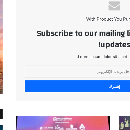
With Product You Pu
Subscribe to our mailing l
updates
Lorem ipsum dolor sit amet, 
"نورث
سكوير