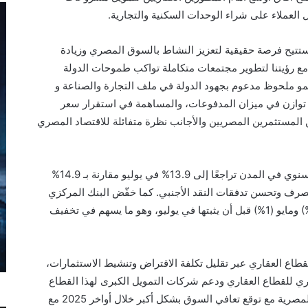
ل العملاء على شراء الوحدات السكنية والتجارية.
ن هذه الخطوة ستتيح فرصة حقيقية لتعزيز النشاط بالسوق المصري وزيادة
مع رؤيتنا لتطوير مجتمعات متكاملة تواكب طموحات الدولة
مو ملحوظ مدعوم بجهود الدولة في ملف التجارة والصناعة و
 توازن في ميزان المدفوعات، والمساهمة في استقرار سعر
المستثمرين المصريين والأجانب نظرة متفائلة للاقتصاد المصري
ويأتي ذلك في وقت سجل فيه معدل التضخم السنوي في المدن تراجعًا إلى 13.9% في يوليو مقارنة بـ 14.9%
ف وتحسن تدفقات النقد الأجنبي. كما خفّض البنك المركزي
أسعار الفائدة مرتين متتاليتين في أبريل (2.25%) ومايو (1%) قبل أن يثبتها في يوليو، وهو ما يسهم في تخفيف
اع العقاري عبر تقليل تكلفة الاقتراض وتنشيط الاستثمارات،
ري للقطاع العقاري ودعم شركات التمويل الكبرى لهذا القطاع
الذي يعد من أهم القطاعات الاقتصادية للدولة المصرية مع توقع تعافي السوق بشكل أكبر خلال أواخر 2025 مع