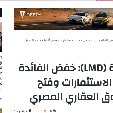
رك العقارية (LMD): خفض الفائدة يساهم في جذب الاستثمارات وفتح آفاقًا جديدة للسوق
جي
لاند مارك العقارية (LMD): خفض الفائدة
عل
استثمارات وفتح
لس
تج
ال
وق العقاري المصري
ال
0
1٬221
دقيقة واحدة