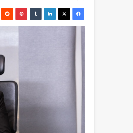
بريدا
فيسبوك
‫X
لينكدإن
بينتيريست
إلكترونيا