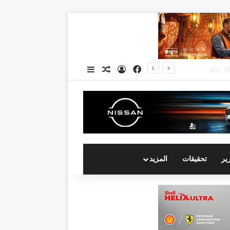
فيسبوك
تسجيل الدخول
مقال عشوائي
إضافة عمود جانبي
جي بي أوتو تستعد لإطلاق علامة iCAUR في السوق المصرية علامة عالمية جديدة لسيارات الطاقة الجديدة تجمع بين التكنولوجيا الذكية والتصميم الجريء وروح المغامر
رير
تحقيقات
المزيد