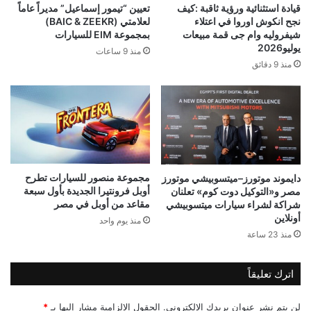
قيادة استثنائية ورؤية ثاقبة :كيف
تعيين “تيمور إسماعيل” مديراً عاماً
نجح انكوش اوروا في اعتلاء
لعلامتي (BAIC & ZEEKR)
شيفروليه وام جى قمة مبيعات
بمجموعة EIM للسيارات
يوليو2026
منذ 9 ساعات
منذ 9 دقائق
مجموعة منصور للسيارات تطرح
دايموند موتورز–ميتسوبيشي موتورز
أوبل فرونتيرا الجديدة بأول سبعة
مصر و«التوكيل دوت كوم» تعلنان
مقاعد من أوبل في مصر
شراكة لشراء سيارات ميتسوبيشي
أونلاين
منذ يوم واحد
منذ 23 ساعة
اترك تعليقاً
لن يتم نشر عنوان بريدك الإلكتروني.
الحقول الإلزامية مشار إليها بـ
*