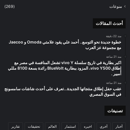
منوعات
(269)
أحدث المقالات
منذ 22 دقيقة
خطوة جديدة نحو التوسع.. أحمد علي يقود علامتي Omoda و Jaecoo
مع مجموعة عز العرب
منذ 21 ساعة
اكبر بطارية في تاريخ سلسلة vivo Y تشعل المنافسة في مصر مع
إطلاق vivo Y500، المزود ببطارية BlueVolt رائدة بسعة 8100 مللي
أمبير .
منذ 21 ساعة
عقب حفل إطلاق منتجاتها الجديدة…تعرف على أحدث شاشات سامسونج
في السوق المصري
تصنيغات
أخبار
أخري
اخيره
استثمار
العالم
تحقيقات
تقارير