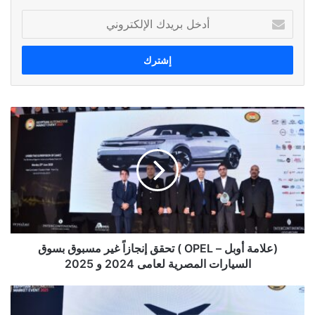
أدخل
بريدك
الإلكتروني
(علامة
أوبل
–
OPEL
)
تحقق
إنجازاً
غير
مسبوق
بسوق
(علامة أوبل – OPEL ) تحقق إنجازاً غير مسبوق بسوق
السيارات
السيارات المصرية لعامى 2024 و 2025
المصرية
لعامى
علامة
2024
(XPENG)