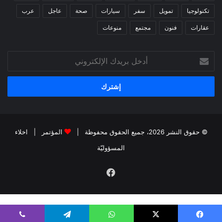
تكنولوجيا
تمويل
سفر
سيارات
صحة
عاجل
عرب
عقارات
فنون
مجتمع
منوعات
أدخل
بريدك
الإلكتروني
© حقوق النشر 2026، جميع الحقوق محفوظة |
المؤتمر
|
اخلاء
المسؤوليّة
فيسبوك
kiralık bahis siteleri