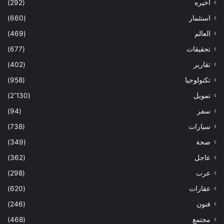
اخيره
(292)
استثمار
(660)
العالم
(469)
تحقيقات
(677)
تقارير
(402)
تكنولوجيا
(958)
تمويل
(2٬130)
سفر
(94)
سيارات
(738)
صحة
(349)
عاجل
(362)
عرب
(298)
عقارات
(620)
فنون
(246)
مجتمع
(468)