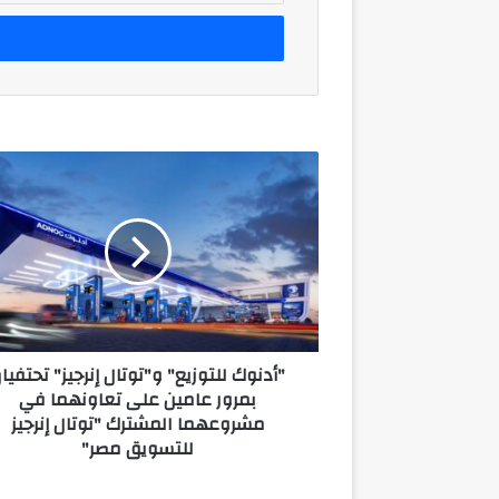
الإلكتروني
"أدنوك
للتوزيع"
و"توتال
إنرجيز"
تحتفيان
بمرور
عامين
على
تعاونهما
"أدنوك للتوزيع" و"توتال إنرجيز" تحتفيا
في
بمرور عامين على تعاونهما في
مشروعهما
مشروعهما المشترك "توتال إنرجيز
المشترك
للتسويق مصر"
"توتال
إنرجيز
للتسويق