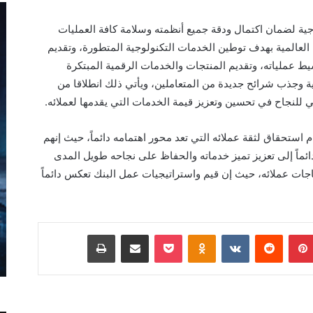
لوجية لضمان اكتمال ودقة جميع أنظمته وسلامة كافة العمليات
لعالمية بهدف توطين الخدمات التكنولوجية المتطورة، وتقديم
يط عملياته، وتقديم المنتجات والخدمات الرقمية المبتكرة
 وجذب شرائح جديدة من المتعاملين، ويأتي ذلك انطلاقا من
سي للنجاح في تحسين
وتعزيز قيمة الخدمات التي يقدمها لعملائه
.
م استحقاق لثقة عملا
ئه
التي تعد محور اهتمامه دائماً، حيث إنهم
ئماً إلى تعزيز تميز خدماته والحفاظ على نجاحه طويل المدى
اجات
عملائه،
حيث إن قيم واستراتيجيات عمل البنك تعكس دائماً
بينتيريست
Odnoklassniki
‫Pocket
مشاركة عبر البريد
طباعة