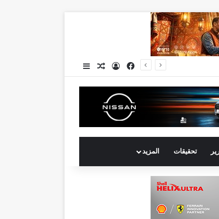
فيسبوك
تسجيل الدخول
مقال عشوائي
إضافة عمود جانبي
جي بي أوتو تستعد لإطلاق علامة iCAUR في السوق المصرية علامة عالمية جديدة لسيارات الطاقة الجديدة تجمع بين التكنولوجيا الذكية والتصميم الجريء وروح المغامر
رير
تحقيقات
المزيد