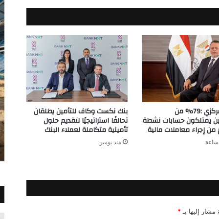
مصر
البنك المركزي :79% من
بنك نكست وكاف للتأمين يطلقان
ين يمتلكون حسابات نشطة
تحالفًا استراتيجيًا لتقديم حلول
ن إجراء معاملات مالية
تأمينية متكاملة لعملاء البنك
منذ يومين
 مشار إليها بـ
*