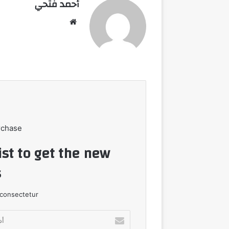
أحمد فتحي
موقع
الويب
rchase
ist to get the new
!
consectetur.
أدخل
بريدك