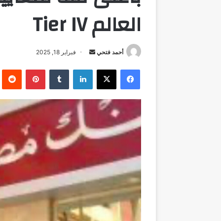
العالم Tier IV
أرسل
أحمد فتحي
فبراير 18, 2025
بريدا
فيسبوك
‫X
لينكدإن
بينتيريست
إلكترونيا