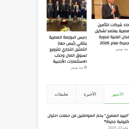
حاد شركات التأمين
مصرية يعتمد تشكيل
لجان الفنية للدورة
رءيس البورصة المصرية
جديدة لعام 2026
يلتقي رئيس جهاز
التمثيل التجاري للترويج
منذ يومين
لسوق المال وجذب
الاستثمارات الأجنبية
منذ يومين
الأشهر
الأخيرة
تعليقات
البريد المصري” يحذر المواطنين من حملات احتيال
كترونية جديدة*
مايو 23, 2025