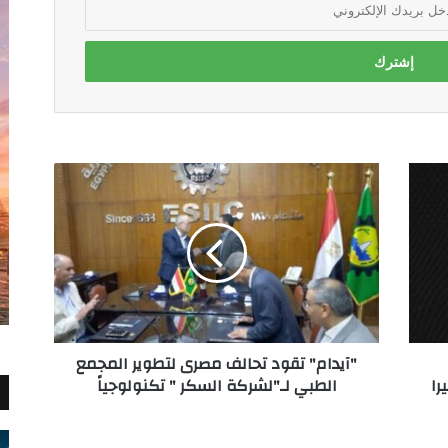
"آيدام"
تقود
تحالف
مصرى
لتطوير
المجمع
الطبي
لـ"لشركة
السكر
"آيدام" تقود تحالف مصرى لتطوير المجمع
"
را
الطبي لـ"لشركة السكر " تكنولوجياً
تكنولوجياً