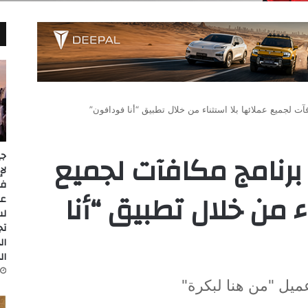
آت لجميع عملائها بلا استثناء من خلال تطبيق “أنا فودافون”
 برنامج مكافآت لجميع
جي
ء من خلال تطبيق “أنا
عل
لس
تج
ال
ال