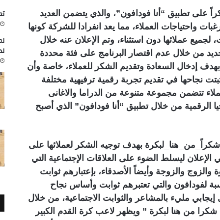
تعاون
 على تطبيق “أنا فودافون”، والذي يتضمن العديد
بات واحتياجات العملاء، مما يعد انفرادا للشركة كونها
لم
لجميع عملائها دون استثناء، وتم الإعلان عنه خلال
لد
ات رمضان 2023، بشكل جديد من خلال عدم اقتصار البرنامج على فئة محددة
 بهدف إدخال السعادة وتقديم الشكر للعملاء، خاصة وأن
بتت نجاحها في تقديم تجربة رقمية ترفيهية مختلفة
عملاء تتضمن
مجموعة
متنوعة من الدراما والاغانى
جيا الرقمية من خلال تطبيق “أنا فودافون” الذي أصبح
ر #شكراً_من_هنا_لبكرة بهدف توجيه الشكر لعملائها على
تي الإعلان ليسلط الضوء على العلاقات الإجتماعية التي
ة والزوج والزوجة وأيضاً الأصدقاء، بإعتبارهم ثوابت
بة لفودافون والتي تعتبرهم ثوابت وأساس نجاح
جابي مليء بالمشاعر والثوابت الاجتماعية، من خلال
 شكرا من هنا لبكرة ” ويظهر لاعب كرة القدم الكبير