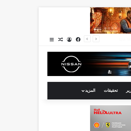
فيسبوك
تسجيل الدخول
مقال عشوائي
إضافة عمود جانبي
جي بي أوتو تستعد لإطلاق علامة iCAUR في السوق المصرية علامة عالمية جديدة لسيارات الطاقة الجديدة تجمع بين التكنولوجيا الذكية والتصميم الجريء وروح المغامر
رير
تحقيقات
المزيد