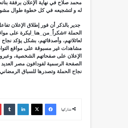
محمد صلاح في نهاية الإعلان برفقة بناته
له و لتشجيعه في كل خطوة طوال مشوا
جدير بالذكر أن فور إطلاق الإعلان تفاع
الحملة #شكراً_من_هنا_لبكرة على مواقع
لعائلاتهم، وأصدقائهم، بشكل يؤكد نجاح
مشاهدات غير مسبوقة على مواقع التواصل
الإعلان على صفحاتهم الشخصية، وعبروا 
الصفحة الرسمية لفودافون مصر العديد من
نجاح الحملة وتصدرها للسباق الرمضاني ل
فيسبوك
‫X
لينكدإن
شاركها