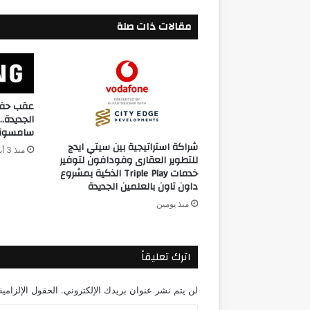
مقالات ذات صلة
عقب حفل 
الجديدة
سامسونج
شراكة استراتيجية بين سيتي ايدج
منذ 3 أيام
للتطوير العقارى وفودافون لتوفير
خدمات Triple Play الذكية بمشروع
داون تاون بالعلمين الجديدة
منذ يومين
اترك تعليقاً
لن يتم نشر عنوان بريدك الإلكتروني.
الحقول الإلزامية