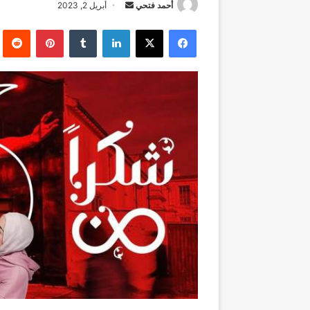
أرسل
أحمد فتحي
أبريل 2, 2023
بريدا
فيسبوك
‫X
لينكدإن
بينتيريست
إلكترونيا