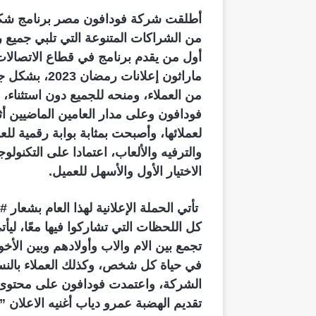
أطلقت شركة فودافون مصر برنامج شكراً
من الشراكات المتنوعة التي تلبي جميع رغ
أول من يقدم برنامج في قطاع الاتصالات، 
ماراثون إعلان
من العملاء، ومنحه للجميع دون استثناء،
فودافون وعلى مدار العامين الماضيين أث
لعملائها، وأصبحت بمثابة بوابة رقمية لل
والترفيه والألعاب، اعتمادا على التكنولو
الاختيار الأول والأسهل للعمي
ل.
تأتي الحملة الإعلانية لهذا العام بشعا
كل اللحظات التي تشاركوا فيها معًا، ليأ
تجمع بين الام والاب وأولادهم وبين الأخو
في حياة كل شخص، وكذلك العملاء بالنس
الشركة، واعتمدت فودافون على محتوى إي
تقديم الهضبة عمرو دياب أغنيه الاعلان ”