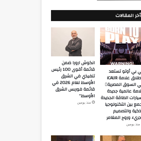
أخر المقالات
انكوش ارورا ضمن
قائمة أقوى 100 رئيس
 بي أوتو تستعد
تنفيذي في الشرق
لإطلاق علامة iCAUR
الأوسط لعام 2026 في
في السوق المصرية
قائمة فوربس الشرق
امة عالمية جديدة
الأوسط”
يارات الطاقة الجديدة
منذ يومين
مع بين التكنولوجيا
ذكية والتصميم
جريء وروح المغامر
منذ يومين