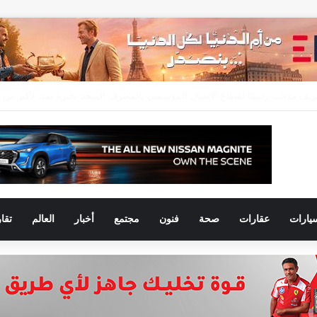
يارات
عقارات
صحة
فنون
مجتمع
أخبار
العالم
تقا