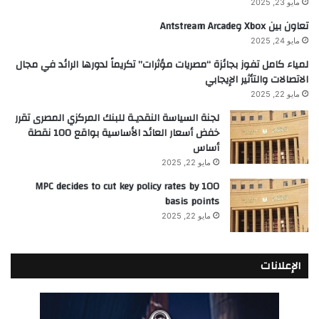
مايو 23, 2025
تعاون بين Xbox وAntstream Arcade
مايو 24, 2025
لمياء كامل تفوز بجائزة “مصريات مؤثرات” تكريماً لدورها الرائد في مجال
الاتصالات والتأثير الإيجابي
مايو 22, 2025
لجنة السياسة النقديـة للبنك المركزي المصرى تقرر
خفض أسعار العائد الأساسية بواقع 100 نقطة
أساس
مايو 22, 2025
MPC decides to cut key policy rates by 100
basis points
مايو 22, 2025
الإعلانات