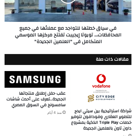
عملائها
في
جميع
المحافظات....
في سياق خطتها للتواجد مع عملائها في جميع
تويوتا
المحافظات.... تويوتا إيجيبت تفتتح مركزها الموسمي
إيجيبت
المتكامل في "العلمين الجديدة"
تفتتح
مركزها
الموسمي
مقالات ذات صلة
المتكامل
في
"العلمين
الجديدة"
عقب حفل إطلاق منتجاتها
الجديدة…تعرف على أحدث شاشات
سامسونج في السوق المصري
شراكة استراتيجية بين سيتي ايدج
منذ 4 أيام
للتطوير العقارى وفودافون لتوفير
خدمات Triple Play الذكية بمشروع
داون تاون بالعلمين الجديدة
منذ يومين