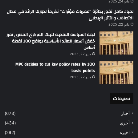
مايو 24, 2025
لمياء كامل تفوز بجائزة “مصريات مؤثرات” تكريماً لدورها الرائد في مجال
الاتصالات والتأثير الإيجابي
مايو 22, 2025
لجنة السياسة النقديـة للبنك المركزي المصرى تقرر
خفض أسعار العائد الأساسية بواقع 100 نقطة
أساس
مايو 22, 2025
MPC decides to cut key policy rates by 100
basis points
مايو 22, 2025
تصنيفات
أخبار
(673)
أخري
(434)
اخيره
(292)