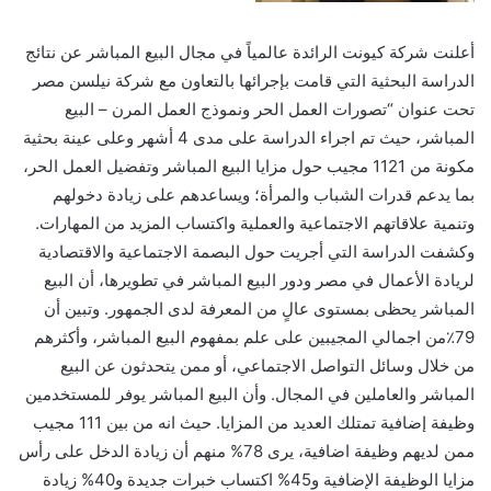
أعلنت شركة كيونت الرائدة عالمياً في مجال البيع المباشر عن نتائج
الدراسة البحثية التي قامت بإجرائها بالتعاون مع شركة نيلسن مصر
تحت عنوان “تصورات العمل الحر ونموذج العمل المرن – البيع
المباشر، حيث تم اجراء الدراسة على مدى 4 أشهر وعلى عينة بحثية
مكونة من 1121 مجيب حول مزايا البيع المباشر وتفضيل العمل الحر،
بما يدعم قدرات الشباب والمرأة؛ ويساعدهم على زيادة دخولهم
وتنمية علاقاتهم الاجتماعية والعملية واكتساب المزيد من المهارات.
وكشفت الدراسة التي أجريت حول البصمة الاجتماعية والاقتصادية
لريادة الأعمال في مصر ودور البيع المباشر في تطويرها، أن البيع
المباشر يحظى بمستوى عالٍ من المعرفة لدى الجمهور. وتبين أن
79٪من اجمالي المجيبين على علم بمفهوم البيع المباشر، وأكثرهم
من خلال وسائل التواصل الاجتماعي، أو ممن يتحدثون عن البيع
المباشر والعاملين في المجال. وأن البيع المباشر يوفر للمستخدمين
وظيفة إضافية تمتلك العديد من المزايا. حيث انه من بين 111 مجيب
ممن لديهم وظيفة اضافية، يرى 78% منهم أن زيادة الدخل على رأس
مزايا الوظيفة الإضافية و45% اكتساب خبرات جديدة و40% زيادة