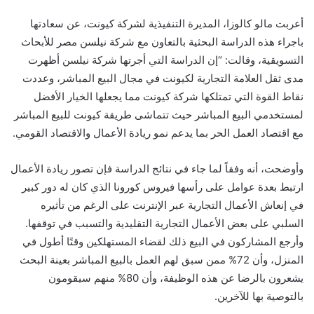
أعربت مالو كالوزا، المديرة التنفيذية لشركة كيونت، عن سعادتها
باجراء هذه الدراسة البحثية بالتعاون مع شركة نيلسن مصر للأبحاث
التسويقية، وقالت: “إن الدراسة التي أجرتها شركة نيلسن أظهرت
مدى ثقل العلامة التجارية لكيونت في مجال البيع المباشر، وعددت
نقاط القوة التي تمتلكها شركة كيونت مما يجعلها الخيار الأفضل
لمستخدمي البيع المباشر حيث تتماشى طريقة كيونت للبيع المباشر
مع اقتصاد العمل الحر بما يدعم نمو ريادة الأعمال والاقتصاد القومي.
وأوضحت، أنه وفقاً لما جاء في نتائج الدراسة فإن تصور ريادة الأعمال
ارتبط بعدة عوامل على رأسها فيروس كورونا الذي كان له دور كبير
في إنعاش الأعمال التجارية عبر الإنترنت على الرغم من تأثيره
السلبي على بعض الأعمال التجارية التقليدية والتسبب في توقفها.
وأرجع المشاركون في البيع ذلك لقضاء المستهلكين وقتًا أطول في
المنزل، وأن 72% ممن سبق لهم العمل بالبيع المباشر بعينة البحث
يشعرون بالرضا عن هذه الوظيفة، وأن 80% منهم سيقومون
بالتوصية بها للآخرين.