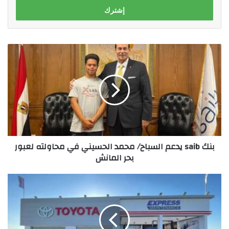
بنك
saib
يدعم
السباح/
محمد
الحسيني
في
محاولته
لعبور
بنك saib يدعم السباح/ محمد الحسيني في محاولته لعبور
بحر
بحر المانش
المانش
في
سياق
خطتها
للتواجد
مع