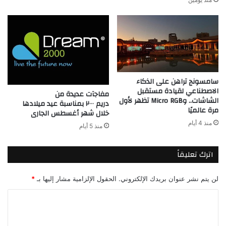
سامسونج تراهن على الذكاء
الاصطناعي لقيادة مستقبل
مفاجآت عديدة من
الشاشات.. وMicro RGB تظهر لأول
دريم ٢٠٠٠ بمناسبة عيد ميلادها
مرة عالميًا
خلال شهر أغسطس الجارى
منذ 4 أيام
منذ 5 أيام
اترك تعليقاً
لن يتم نشر عنوان بريدك الإلكتروني.
الحقول الإلزامية مشار إليها بـ
*
ا
ل