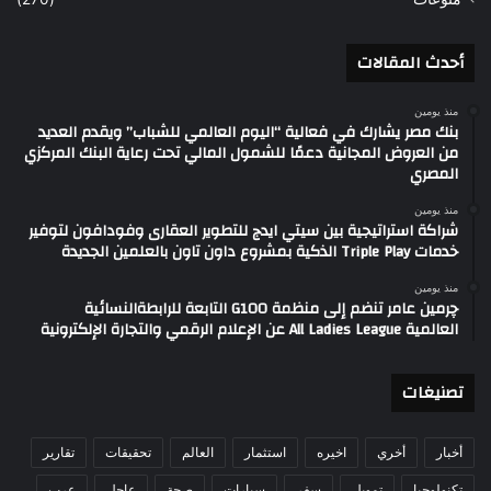
أحدث المقالات
منذ يومين
بنك مصر يشارك في فعالية “اليوم العالمي للشباب” ويقدم العديد
من العروض المجانية دعمًا للشمول المالي تحت رعاية البنك المركزي
المصري
منذ يومين
شراكة استراتيجية بين سيتي ايدج للتطوير العقارى وفودافون لتوفير
خدمات Triple Play الذكية بمشروع داون تاون بالعلمين الجديدة
منذ يومين
چرمين عامر تنضم إلى منظمة G100 التابعة للرابطةالنسائية
العالمية All Ladies League عن الإعلام الرقمي والتجارة الإلكترونية
تصنيغات
أخبار
أخري
اخيره
استثمار
العالم
تحقيقات
تقارير
تكنولوجيا
تمويل
سفر
سيارات
صحة
عاجل
عرب