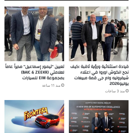
الشؤون
القانونية
بالشركة
قيادة استثنائية ورؤية ثاقبة :كيف
تعيين “تيمور إسماعيل” مديراً عاماً
نجح انكوش اوروا في اعتلاء
لعلامتي (BAIC & ZEEKR)
شيفروليه وام جى قمة مبيعات
بمجموعة EIM للسيارات
يوليو2026
منذ 11 ساعة
منذ 3 ساعات