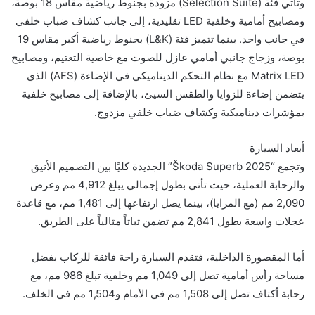
وتأتي فئة (Selection Suite) مزودة بجنوط رياضية مقاس 18 بوصة،
ومصابيح أمامية وخلفية LED تقليدية، إلى جانب كشاف ضباب خلفي
في جانب واحد. بينما تتميز فئة (L&K) بجنوط رياضية أكبر مقاس 19
بوصة، وزجاج جانبي أمامي عازل للصوت مع خاصية التعتيم، ومصابيح
Matrix LED مع نظام التحكم الديناميكي في الإضاءة (AFS) الذي
يتضمن إضاءة للزوايا والطقس السيئ، بالإضافة إلى مصابيح خلفية
بمؤشرات ديناميكية وكشاف ضباب خلفي مزدوج.
أبعاد السيارة
وتجمع “Škoda Superb 2025” الجديدة كليًا بين التصميم الأنيق
والرحابة العملية، حيث تأتي بطول إجمالي يبلغ 4,912 مم وعرض
2,090 مم (مع المرايا)، بينما يصل ارتفاعها إلى 1,481 مم، مع قاعدة
عجلات واسعة بطول 2,841 مم تضمن ثباتاً مثالياً على الطريق.
أما المقصورة الداخلية، فتقدم السيارة راحة فائقة للركاب بفضل
مساحة رأس أمامية تصل إلى 1,049 مم وخلفية تبلغ 986 مم، مع
رحابة أكتاف تصل إلى 1,508 مم في الأمام و1,504 مم في الخلف.