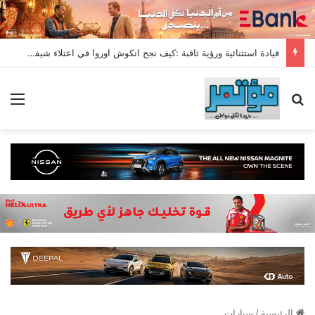
قيادة استثنائية ورؤية ثاقبة :كيف نجح انكوش اوروا في اعتلاء شيفروليه وام جى قمة مبيعات يوليو2026
بحث عن
الق
الرئيسية
/
سيارات