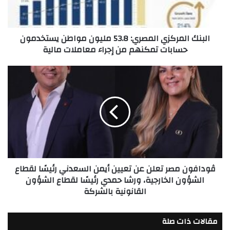
يستخدمون
حسابات
تمكنهم
البنك المركزي المصري: 53.8 مليون مواطن يستخدمون
من
حسابات تمكنهم من إجراء معاملات مالية
إجراء
معاملات
مالية
ڤودافون
مصر
تعلن
عن
تعيين
أيمن
السعدني
رئيسًا
لقطاع
ڤودافون مصر تعلن عن تعيين أيمن السعدني رئيسًا لقطاع
الشؤون
الشؤون الخارجية، ورشا حمدي رئيسًا لقطاع الشؤون
الخارجية،
القانونية بالشركة
ورشا
حمدي
رئيسًا
مقالات ذات صلة
لقطاع