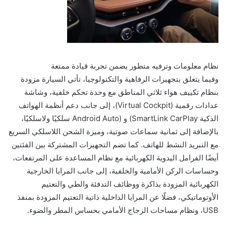
نظام معلومات وترفيه متطور يضمن تجربة قيادة ممتعة
وفيما يتعلق بتجهيزات الرفاهية والتكنولوجيا، تأتي السيارة مزودة
بنظام تكييف هواء ثلاثي المناطق مع وحدة تحكم خلفية، وشاشة
عدادات رقمية (Virtual Cockpit)، إلى جانب دعم أنظمة الهواتف
الذكية SmartLink CarPlay) و (Android Auto سلكيًا ولاسلكيًا،
بالإضافة إلى ثمانية سماعات صوتية، وميزة الشحن اللاسلكي السريع
مع التبريد النشط للهاتف. كما تضم التجهيزات المشتركة بين الفئتين
أيضًا الفرامل اليدوية الكهربائية مع نظام المساعدة على المرتفعات،
وحساسات الركن الأمامية والخلفية، إلى جانب المرايا الخارجية
الكهربائية المزودة بذاكرة ووظائف التدفئة والطي والتعتيم
الأوتوماتيكي، فضلًا عن المرايا الداخلية ذاتية التعتيم المزودة بمنفذ
USB، ونظام مساحات الزجاج الأمامي بحساس المطر والضوء.