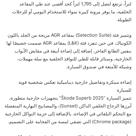
لتراً، ترتفع لتصل إلى 1,795 لتراً كحد أقصى عند طي المقاعد
الخلفية، ما يوفر مرونة كبيرة سواء للاستخدام اليومي أو للرحلات
الطويلة.
وتتميز فئة (Selection Suite) بمقاعد AGR مريحة من الجلد باللون
الكونياك، في حين تنفرد فئة (L&K) بمقاعد AGR صممت خصيصًا لها
بنفس الطابع الفاخر، إضافة إلى إضاءة أنيقة في مقابض الأبواب
الخارجية، وستائر قابلة للطي للنوافذ الخلفية مع سلة مهملات،
وشبكة للأمتعة في صندوق السيارة.
إضاءة مبتكرة وتفاصيل خارجية ديناميكية تعكس شخصية قوية
للسيارة
تتميز السيارة “Škoda Superb 2025” بتجهيزات خارجية متطورة،
أبرزها الزجاج الخلفي الداكن (Sunset)، والمصابيح النهارية المنفصلة
مع التحكم التلقائي في الإضاءة، بالإضافة إلى حزمة النواكل الخارجية
(Chrome package) التي تضفي لمسة من الفخامة على التصميم.