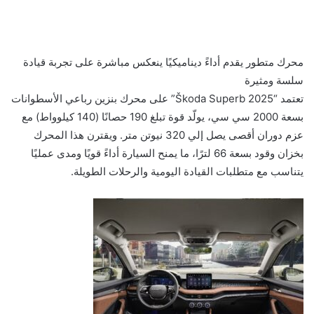
محرك متطور يقدم أداءً ديناميكيًا ينعكس مباشرة على تجربة قيادة
سلسة ومثيرة
تعتمد “Škoda Superb 2025” على محرك بنزين رباعي الأسطوانات
بسعة 2000 سي سي، يولّد قوة تبلغ 190 حصانًا (140 كيلوواط) مع
عزم دوران أقصى يصل إلي 320 نيوتن متر. ويقترن هذا المحرك
بخزان وقود بسعة 66 لترًا، ما يمنح السيارة أداءً قويًا ومدى عمليًا
يتناسب مع متطلبات القيادة اليومية والرحلات الطويلة.