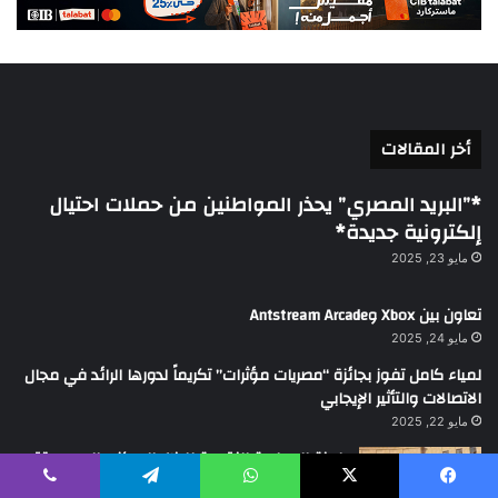
أخر المقالات
*”البريد المصري” يحذر المواطنين من حملات احتيال
إلكترونية جديدة*
مايو 23, 2025
تعاون بين Xbox وAntstream Arcade
مايو 24, 2025
لمياء كامل تفوز بجائزة “مصريات مؤثرات” تكريماً لدورها الرائد في مجال
الاتصالات والتأثير الإيجابي
مايو 22, 2025
لجنة السياسة النقديـة للبنك المركزي المصرى تقرر
خفض أسعار العائد الأساسية بواقع 100 نقطة
يسبوك
‫X
واتساب
تيلقرام
ڤايبر