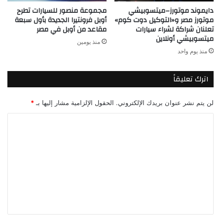
مجموعة منصور للسيارات تطرح
دايموند موتورز–ميتسوبيشي
أوبل فرونتيرا الجديدة بأول سبعة
موتورز مصر و«التوكيل دوت كوم»
مقاعد من أوبل في مصر
تعلنان شراكة لشراء سيارات
ميتسوبيشي أونلاين
منذ يومين
منذ يوم واحد
اترك تعليقاً
لن يتم نشر عنوان بريدك الإلكتروني.
الحقول الإلزامية مشار إليها بـ
*
ا
ل
ت
ع
ل
ي
ق