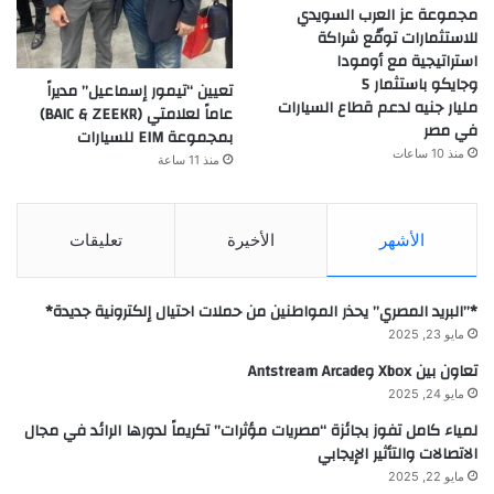
مجموعة عز العرب السويدي
للاستثمارات توقّع شراكة
استراتيجية مع أومودا
وجايكو باستثمار 5
تعيين “تيمور إسماعيل” مديراً
مليار جنيه لدعم قطاع السيارات
عاماً لعلامتي (BAIC & ZEEKR)
في مصر
بمجموعة EIM للسيارات
منذ 10 ساعات
منذ 11 ساعة
الأشهر
الأخيرة
تعليقات
*”البريد المصري” يحذر المواطنين من حملات احتيال إلكترونية جديدة*
مايو 23, 2025
تعاون بين Xbox وAntstream Arcade
مايو 24, 2025
لمياء كامل تفوز بجائزة “مصريات مؤثرات” تكريماً لدورها الرائد في مجال
الاتصالات والتأثير الإيجابي
مايو 22, 2025