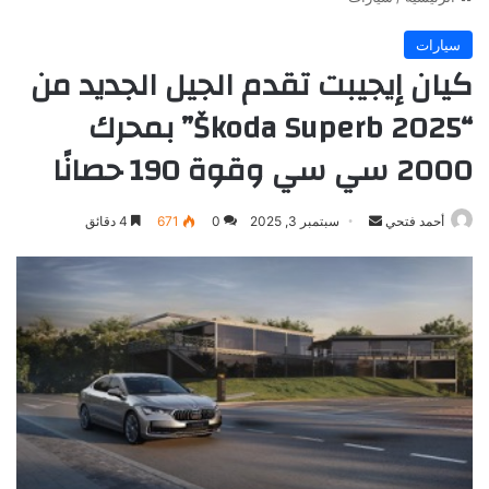
سيارات
كيان إيجيبت تقدم الجيل الجديد من
“Škoda Superb 2025” بمحرك
2000 سي سي وقوة 190 حصانًا
أرسل
أحمد فتحي
سبتمبر 3, 2025
0
671
4 دقائق
بريدا
إلكترونيا