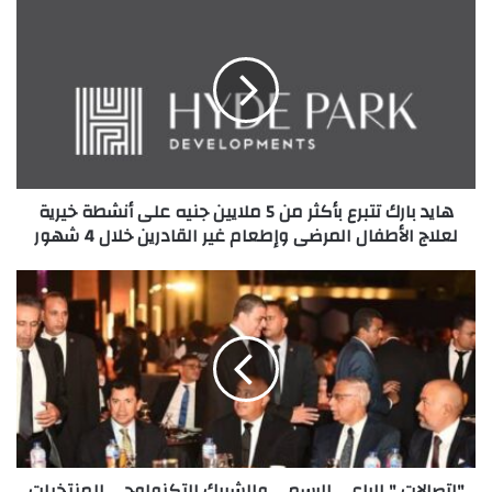
هايد
بارك
تتبرع
بأكثر
من
5
ملايين
جنيه
على
هايد بارك تتبرع بأكثر من 5 ملايين جنيه على أنشطة خيرية
أنشطة
لعلاج الأطفال المرضى وإطعام غير القادرين خلال 4 شهور
خيرية
لعلاج
الأطفال
"اتصالات
المرضى
"
وإطعام
الراعي
غير
الرسمي
القادرين
والشريك
خلال
التكنولوجي
4
للمنتخبات
شهور
المصرية
لكرة
"اتصالات " الراعي الرسمي والشريك التكنولوجي للمنتخبات
القدم