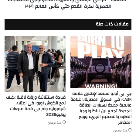
المصرية لكرة القدم حتي كأس العالم ٢٠٢٦
حتي
كأس
العالم
مقالات ذات صلة
٢٠٢٦
جي بي أوتو تستعد لإطلاق علامة
قيادة استثنائية ورؤية ثاقبة :كيف
iCAUR في السوق المصرية علامة
نجح انكوش اوروا في اعتلاء
عالمية جديدة لسيارات الطاقة
شيفروليه وام جى قمة مبيعات
الجديدة تجمع بين التكنولوجيا
يوليو2026
الذكية والتصميم الجريء وروح
المغامر
منذ يومين
منذ يومين