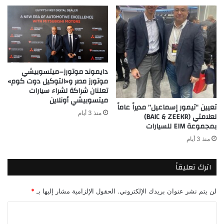
دايموند موتورز–ميتسوبيشي
موتورز مصر و«التوكيل دوت كوم»
تعلنان شراكة لشراء سيارات
ميتسوبيشي أونلاين
تعيين “تيمور إسماعيل” مديراً عاماً
منذ 3 أيام
لعلامتي (BAIC & ZEEKR)
بمجموعة EIM للسيارات
منذ 3 أيام
اترك تعليقاً
لن يتم نشر عنوان بريدك الإلكتروني.
الحقول الإلزامية مشار إليها بـ
*
ا
ل