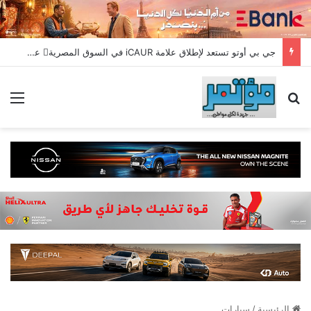
جي بي أوتو تستعد لإطلاق علامة iCAUR في السوق المصرية علامة عالمية جديدة لسيارات الطاقة الجديدة تجمع بين التكنولوجيا الذكية والتصميم الجريء وروح المغامر
بحث عن
الق
الرئيسية
/
سيارات