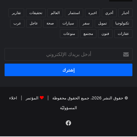
أخبار
أخري
اخيره
استثمار
العالم
تحقيقات
تقارير
تكنولوجيا
تمويل
سفر
سيارات
صحة
عاجل
عرب
عقارات
فنون
مجتمع
منوعات
أدخل
بريدك
الإلكتروني
© حقوق النشر 2026، جميع الحقوق محفوظة |
المؤتمر
|
اخلاء
المسؤوليّة
فيسبوك