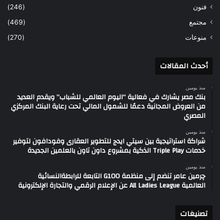
فنون
(246)
مجتمع
(469)
منوعات
(270)
أحدث المقالات
منذ يومين
بنك مصر يشارك في فعالية “اليوم العالمي للشباب” ويقدم العديد
من العروض المجانية دعمًا للشمول المالي تحت رعاية البنك المركزي
المصري
منذ يومين
شراكة استراتيجية بين سيتي ايدج للتطوير العقارى وفودافون لتوفير
خدمات Triple Play الذكية بمشروع داون تاون بالعلمين الجديدة
منذ يومين
چرمين عامر تنضم إلى منظمة G100 التابعة للرابطةالنسائية
العالمية All Ladies League عن الإعلام الرقمي والتجارة الإلكترونية
تصنيغات