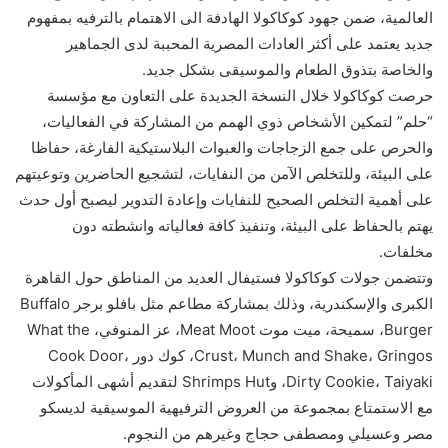
العالمية، ضمن جهود كوكاكولا الهادفة الى الاهتمام بالترفيه بمفهوم
جديد يعتمد على أكثر العادات المصرية المحببة لدى الجماهير
والخاصة بتذوق الطعام والموسيقى بشكل جديد.
حرصت كوكاكولا خلال النسخة الجديدة على التعاون مع مؤسسة
“حلم” لتمكين الأشخاص ذوي الهمم من المشاركة في الفعاليات،
والحرص على جمع الزجاجات والعبوات البلاستيكية الفارغة، حفاظا
على البيئة، وللتخلص الآمن من النفايات، لتشجيع الحاضرين وتوعيتهم
على أهمية التخلص الصحيح للنفايات وإعادة التدوير ليصبح أول حدث
يهتم بالحفاظ على البيئة، وتنفيذ كافة فعالياته وانشطته دون
مخلفات.
وتتضمن جولات كوكاكولا فستيفال العديد من المناطق حول القاهرة
الكبرى والإسكندرية، وذلك بمشاركة مطاعم مثل بافلو برجر Buffalo
Burger، سميحة، ميت موت Meat Moot، عز المنوفي، What the
Crust، Munch and Shake، Gringos، كوك دور Cook Door،
Dirty Cookie، Taiyaki، وShrimps Hut لتقديم أشهى المأكولات
مع الاستمتاع بمجموعة من العروض الترفيهية الموسيقية لديسكو
مصر وعسيلي ومصطفى حجاج وغيرهم من النجوم.