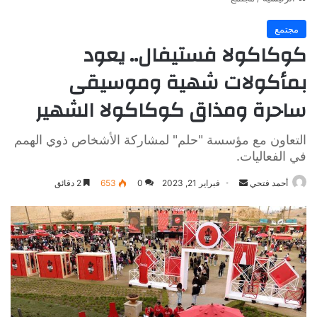
مجتمع
كوكاكولا فستيفال.. يعود
بمأكولات شهية وموسيقى
ساحرة ومذاق كوكاكولا الشهير
التعاون مع مؤسسة "حلم" لمشاركة الأشخاص ذوي الهمم
في الفعاليات.
أرسل
أحمد فتحي
فبراير 21, 2023
0
653
2 دقائق
بريدا
إلكترونيا