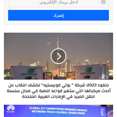
بريدك
الإلكتروني
جلفود
2023:
شركة
"
بوتي
فوريستيه"
تكشف
النقاب
عن
جلفود 2023: شركة " بوتي فوريستيه" تكشف النقاب عن
أحدث
أحدث مركباتها التي ستغير قواعد اللعبة في مجال سلسلة
مركباتها
النقل المبرد في الإمارات العربية المتحدة
التي
ستغير
قواعد
هواوي
اللعبة
تكنولوجيز