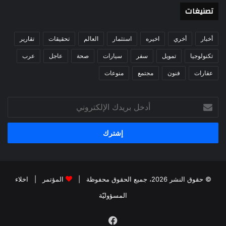
تصنيغات
أخبار
أخري
اخيره
استثمار
العالم
تحقيقات
تقارير
تكنولوجيا
تمويل
سفر
سيارات
صحة
عاجل
عرب
عقارات
فنون
مجتمع
منوعات
أدخل
بريدك
الإلكتروني
© حقوق النشر 2026، جميع الحقوق محفوظة |
المؤتمر
|
اخلاء
المسؤوليّة
فيسبوك