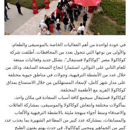
في عودة لواحدة من أهم الفعاليات الخاصة بالموسيقى والطعام،
والأولى من نوعها التي تتجول بعدد من المحافظات، أطلقت شركة
كوكاكولا مصر “كوكاكولا فستيفال”، بشكل جديد وفعاليات ممتعة
للعام الثاني على التوالي، استثمارا لنجاح النسخة السابقة، وذلك من
خلال عدد من الأنشطة الترفيهية، وجولات في مناطق حيوية مختلفة
على مدار شهر كامل، لإسعاد المستهلكين من خلال الاستمتاع بمذاق
كوكاكولا الفريد مع الأطعمة المختلفة.
كوكاكولا فستيفال سيجمع كافة أسباب السعادة في مكان واحد،
بمأكولات مختلفة وانتعاش كوكاكولا والموسيقى، بمشاركة العائلات
والاصدقاء وسط أجواء مبهجة مليئة بالانشطة الترفيهية والألعاب
والمسابقات، بمشاركة عدد كبير من المطاعم الشهيرة بما يجذب عدد
كبير من الجماهير ومحبي كوكاكولا، في حدث يهتم بفنون الطبخ