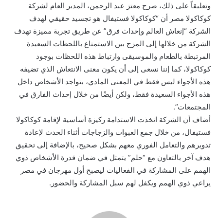
وتعليقاً على ذلك، صرح معتز عبد الرحمن، المدير العام لشركة
كوكاكولا مصر أن “كوكاكولا فستيفال هو تجسيد حقيقي لهدف
الشركة “إنعاش العالم وإحداث فرق” عن طريق تجربة مميزة تهدف
الشركة من خلالها إلى المزج بين الاستمتاع باللحظات السعيدة
المرتبطة بالطعام والموسيقى وارتباط هذه اللحظات بوجود
كوكاكولا، كما إننا نسعى إلى أن يكون معنى الانتعاش الذي تضيفه
هذه الأجواء ليس فقط في المعنى المادي، بتواجد الأشخاص داخل
هذه الأجواء السعيدة فقط، ولكن أيضًا من خلال إحداث الفارق في
المجتمعات”.
أضاف أن الشركة اتخذت الاستدامة ركيزة أساسية لإقامة كوكاكولا
فستيفال، من خلال جمع العبوات والزجاجات أثناء الحدث لإعادة
تدويرهم والتعامل الفوري معهم بشكل صحيح، بالإضافة إلى تحقيق
هدف آخر بالتعاون مع “حلم” يتمثل في ضمان قدرة الأشخاص ذوي
الهمم على المشاركة في الفعاليات ليصبح أول مهرجان في مصر
يراعي ذوي الهمم ويكفل لهم سبل المشاركة والحضور.