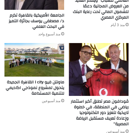
العالمي للشباب” ويقدم العديد
من العروض المجانية دعمًا
للشمول المالي تحت رعاية البنك
الجامعة الأمريكية بالقاهرة تكرم
المركزي المصري
د/ مصطفى يوسف بجائزة التميز
منذ 3 أيام
في البحث العلمي
منذ أسبوع واحد
ماونتن فيو I city القاهرة الجديدة
يتحول لمشروع نموذجي اكاديمي
للتنمية المستدامة
ڤودافون مصر تطلق أكبر استثمار
منذ أسبوعين
رياضي في المنطقة، في خطوة
تاريخية لتعزيز دور التكنولوجيا
وإعادة تعريف مستقبل الرياضة
المصرية”
منذ أسبوعين