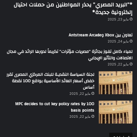
*”البريد المصري” يحذر المواطنين من حملات احتيال
إلكترونية جديدة*
مايو 23, 2025
تعاون بين Xbox وAntstream Arcade
مايو 24, 2025
لمياء كامل تفوز بجائزة “مصريات مؤثرات” تكريماً لدورها الرائد في مجال
الاتصالات والتأثير الإيجابي
مايو 22, 2025
لجنة السياسة النقديـة للبنك المركزي المصرى تقرر
خفض أسعار العائد الأساسية بواقع 100 نقطة
أساس
مايو 22, 2025
MPC decides to cut key policy rates by 100
basis points
مايو 22, 2025