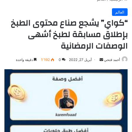
العالم
“كواي” يشجع صناع محتوى الطبخ
بإطلاق مسابقة لطبخ أشهى
الوصفات الرمضانية
أرسل
أحمد فتحي
أبريل 27, 2022
0
1٬192
دقيقة واحدة
بريدا
إلكترونيا