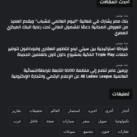
أحدث المقالات
منذ يومين
بنك مصر يشارك في فعالية “اليوم العالمي للشباب” ويقدم العديد
من العروض المجانية دعمًا للشمول المالي تحت رعاية البنك المركزي
المصري
منذ يومين
شراكة استراتيجية بين سيتي ايدج للتطوير العقارى وفودافون لتوفير
خدمات Triple Play الذكية بمشروع داون تاون بالعلمين الجديدة
منذ يومين
چرمين عامر تنضم إلى منظمة G100 التابعة للرابطةالنسائية
العالمية All Ladies League عن الإعلام الرقمي والتجارة الإلكترونية
تصنيغات
أخبار
أخري
اخيره
استثمار
العالم
تحقيقات
تقارير
تكنولوجيا
تمويل
سفر
سيارات
صحة
عاجل
عرب
عقارات
فنون
مجتمع
منوعات