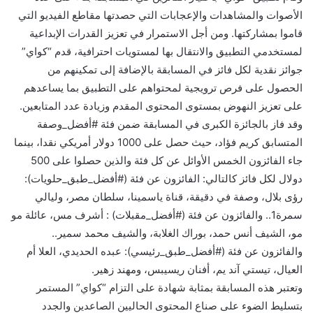
الأصوات والمشاهدات والإعجابات التي حصدتها مقاطع الفيديو التي
قاموا بمشاركتها. ومن أجل الاستمرار في تعزيز القدرات الإبداعية
لمستخدمي التطبيق والانتقال بها لمستويات احترافية، قدم “كواي”
جوائز نقدية لكل فائز في المسابقة بالإضافة إلى تمكينهم من
الحصول على فرص ترويجية لمحتواهم على التطبيق بما يساعدهم
على تعزيز النهوض بمستوى المحتوى المقدم وزيادة عدد المتابعين.
وقد فاز بالجائزة الكبرى في المسابقة ضمن فئة #أفضل_وصفة
المتسابق كريم فؤاد، حيث حصل على 1000 دولار أمريكي نقدا، بينما
جاء الفائزون الخمس الأوائل عن كل فئة والذين حصلوا على 500
دولال لكل فائز كالتالي: الفائزون عن فئة (#أفضل_طبق_حلويات):
رؤى بلال، وصفة في دقيقة، قناة ياسمينا، سلطان مصر، وليالي
سمرة1.. والفائزون عن فئة (#أفضل_مقبلات) : أشرف مس، عائلة مو
مو، الشيف أنس حمد، بوراك الغلابة، والشيف محمد سمير..
والفائزون عن فئة (#أفضل_طبق_رئيسي): عبده الحديدي، العلا أم
العيال، تيستي آند يم، أفنان ريسيبس، ومهند زهير.
وتعتبر هذه المسابقة بمثابة شهادة على التزام “كواي” المستمر
بتسليط الضوء على صناع المحتوى الحاليين الصاعدين والجدد