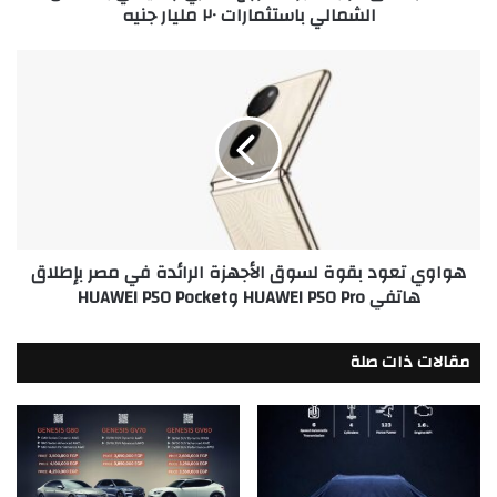
الشمالي باستثمارات ٢٠ مليار جنيه
٢٠
مليار
جنيه
هواوي
تعود
بقوة
لسوق
الأجهزة
الرائدة
في
مصر
بإطلاق
هواوي تعود بقوة لسوق الأجهزة الرائدة في مصر بإطلاق
هاتفي
هاتفي HUAWEI P50 Pro وHUAWEI P50 Pocket
HUAWEI
P50
Pro
مقالات ذات صلة
وHUAWEI
P50
Pocket