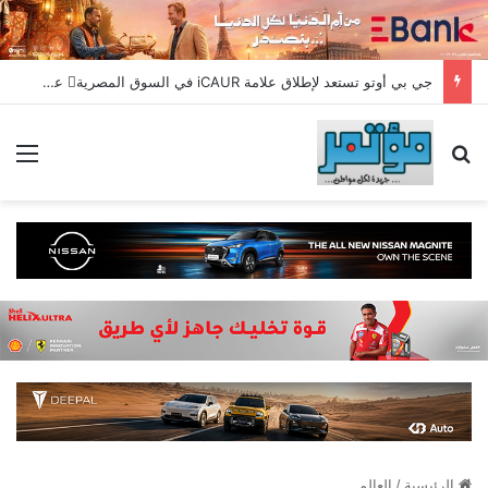
جي بي أوتو تستعد لإطلاق علامة iCAUR في السوق المصرية علامة عالمية جديدة لسيارات الطاقة الجديدة تجمع بين التكنولوجيا الذكية والتصميم الجريء وروح المغامر
بحث عن
الق
الرئيسية
/
العالم