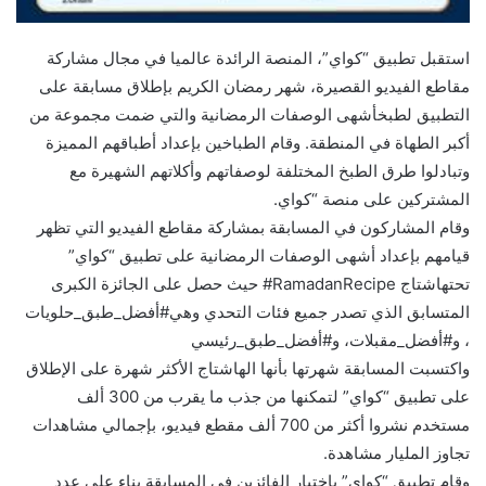
استقبل تطبيق “كواي”، المنصة الرائدة عالميا في مجال مشاركة
مقاطع الفيديو القصيرة، شهر رمضان الكريم بإطلاق مسابقة على
التطبيق لطبخأشهى الوصفات الرمضانية والتي ضمت مجموعة من
أكبر الطهاة في المنطقة. وقام الطباخين بإعداد أطباقهم المميزة
وتبادلوا طرق الطبخ المختلفة لوصفاتهم وأكلاتهم الشهيرة مع
المشتركين على منصة “كواي.
وقام المشاركون في المسابقة بمشاركة مقاطع الفيديو التي تظهر
قيامهم بإعداد أشهى الوصفات الرمضانية على تطبيق “كواي”
تحتهاشتاج RamadanRecipe# حيث حصل على الجائزة الكبرى
المتسابق الذي تصدر جميع فئات التحدي وهي#أفضل_طبق_حلويات
، و#أفضل_مقبلات، و#أفضل_طبق_رئيسي
واكتسبت المسابقة شهرتها بأنها الهاشتاج الأكثر شهرة على الإطلاق
على تطبيق “كواي” لتمكنها من جذب ما يقرب من 300 ألف
مستخدم نشروا أكثر من 700 ألف مقطع فيديو، بإجمالي مشاهدات
تجاوز المليار مشاهدة.
وقام تطبيق “كواي” باختيار الفائزين في المسابقة بناء على عدد