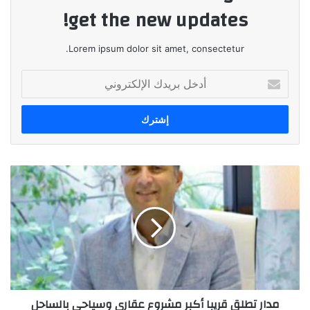
get the new updates!
Lorem ipsum dolor sit amet, consectetur.
أدخل
بريدك
الإلكتروني
مدار
تطلق
قريبا
أكبر
مشروع
عقاري
وسياحي
بالساحل
الشمالي
مدار تطلق قريبا أكبر مشروع عقاري وسياحي بالساحل
باستثمارات