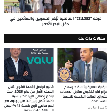
في
حفل
البحر
فرقة "CELLOS2" العالمية تبٌهر المصريين والسائحين في
الأحمر
حفل البحر الأحمر
مقالات ذات صلة
ڤاليو تواصل زخمها القوي خلال
الرقابة المالية برئاسة د. إسلام
النصف الأول من عام 2026، حيث
عزام تقرر تخفيض مقابل الخدمات
ارتفع إجمالي الإيرادات بنسبة
للأوراق المالية الداعمة للتنمية
29% لتصل إلى 3.2 مليار جنيه، مع
المستدامة
نمو صافي الربح بنسبة 43% ليصل
منذ 3 ساعات
إلى 486 مليون جنيه