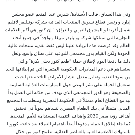
وفي هذا السياق، قالت الأستاذة/ شيرين عبد المنعم عضو مجلس
إدارة و رئيس قطاع تسويق المنتجات الغذائية بشركة يونيليفر لأقليم
شمال أفريقا و المشرق العربي و العراق: ” إن كنور هي أكبر العلامات
التجارية التي تمتلكها شركة يونيليفر مبيعًا وتواجداً في جميع أنحاء
العالم وقد فرضت هذه الريادة علينا ليس فقط تقديم منتجات عالية
الجودة ولكن القيام بدور مجتمعي للتوعيه على نطاق واسع. ولعل
ذلك ما دفعنا اليوم لإطلاق حملة “طعم كنور يحلي بكرة” والتي
ستساهم في دعم المبادرات الحكومية المثمرة التي تم إطلاقها للحد
من سوء التغذية وتقليل معدل انتشار الأمراض الناتجة عنها حيث
ستعمل الحملة على نشر الوعي حول الممارسات الغذائية السليمة
والصحيحة وهو الدور المجتمعي الذي نهدف من خلاله إلى العمل يداً
بيد مع القطاع العام متمثلاً في الحكومة المصرية ومنظمات المجتمع
المدني متمثلاً في بنك الطعام المصري لنساهم سوياً في تحقيق
أهداف رؤية مصر 2030 وأهداف التنمية المستدامة للأمم المتحدة.
كما جاء إطلاق الحملة مدفوعاً أيضاً باهتمام العملاء بعد جائحة كورونا
باستهلاك الأطعمة الغنية بالعناصر الغذائية. تطمح كنور من خلال