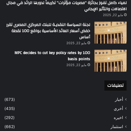
لمياء كامل تفوز بجائزة “مصريات مؤثرات” تكريماً لدورها الرائد في مجال
الاتصالات والتأثير الإيجابي
مايو 22, 2025
لجنة السياسة النقديـة للبنك المركزي المصرى تقرر
خفض أسعار العائد الأساسية بواقع 100 نقطة
أساس
مايو 22, 2025
MPC decides to cut key policy rates by 100
basis points
مايو 22, 2025
تصنيفات
أخبار
(673)
أخري
(435)
اخيره
(292)
استثمار
(662)