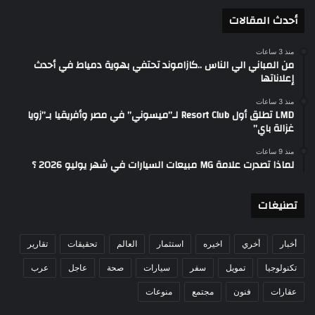
أحدث المقالات
منذ 3 ساعات
من المباني الي الناس ..كازاموند تحتفي بهوية دمياط في أحدث
إعلاناتها
منذ 3 ساعات
LMD تطلق أول Resort Club لـ”ميسوني” في مصر وأفريقيا بـ”زويا
غزالة باي”
منذ 9 ساعات
لماذا تصدرت علامة MG مبيعات السيارات في شهر يوليو 2026 ؟
تصنيغات
أخبار
أخري
اخيره
استثمار
العالم
تحقيقات
تقارير
تكنولوجيا
تمويل
سفر
سيارات
صحة
عاجل
عرب
عقارات
فنون
مجتمع
منوعات