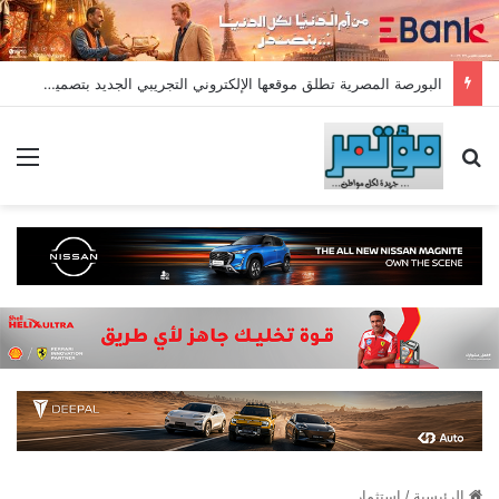
البورصة المصرية تطلق موقعها الإلكتروني التجريبي الجديد بتصميم عصري ومؤشرات لحظية وأقسام متطورة
بحث عن
الق
الرئيسية
/
استثمار