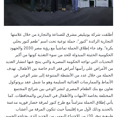
أطلقت شركة يونيليفر مشرق للصناعة والتجارة من خلال علامتها
التجارية الرائدة “كنور”، حملة توعية تحت اسم “طعم كنور يحلي
بكرة”. وقد جاء إطلاق الحملة تماشياً مع رؤية مصر 2030 والجهود
الحكومية الحثيثة المبذولة للحد من سوء التغذية كونها من أكبر
التحديات التي تواجه الحكومة المصرية والتي ينتج عنها انتشار العديد
من الأمراض على رأسها أمراض فقر الدم خاصة بين الأطفال. تهدف
الحملة من خلال عدد من الأنشطة المتنوعة إلى نشر الوعي عن
الأنماط والممارسات الغذائية السليمة وهو ما شمل عقد بروتوكول
تعاون مع بنك الطعام المصري لنشر الوعي بين شرائح المجتمع
المختلفة بخاصة الأمهات والأطفال في المدارس والمحافظات. كما
يأتي إطلاق الحملة متزامناً مع طرح كنور لمرقة خضار فوريه مدعمة
بالحديد وذلك لأول مرة إقليمياً حيث تتكون المرقة من أعشاب
طبيعية توفر 10٪ من الاحتياج اليومي من الحديد الذي يحتاجه الجسم.