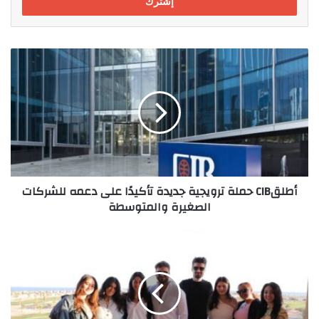
أطلقCIB
حملة
ترويجية
جديدة
تأكيدًا
على
دعمه
للشركات
الصغيرة
أطلقCIB حملة ترويجية جديدة تأكيدًا على دعمه للشركات
والمتوسطة
الصغيرة والمتوسطة
فرقة
"CELLOS2"
العالمية
تبٌهر
المصريين
والسائحين