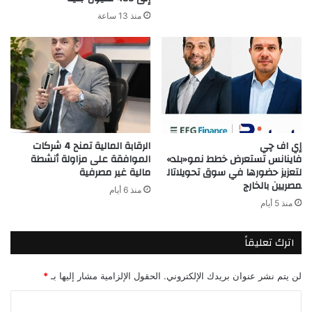
منذ 13 ساعة
إي اف چي
الرقابة المالية تمنح 4 شركات
فاينانس تستعرض خطط نمو«بلد»
الموافقة على مزاولة أنشطة
لتعزيز حضورها في سوق تحويلاتال
مالية غير مصرفية
مصريين بالخارج
منذ 6 أيام
منذ 5 أيام
اترك تعليقاً
لن يتم نشر عنوان بريدك الإلكتروني.
الحقول الإلزامية مشار إليها بـ
*
ا