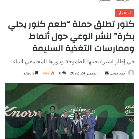
استثمار
كنور تطلق حملة “طعم كنور يحلي
بكرة” لنشر الوعي حول أنماط
وممارسات التغذية السليمة
في إطار استراتيجيتها الطموحة ودورها المجتمعي البناء
أرسل
أحمد فتحي
نوفمبر 24, 2022
0
647
2 دقائق
بريدا
إلكترونيا