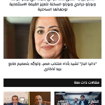
وبورتو جراندي وبورتو السخنة لتعزيز القيمة الاستثمارية
جراندي
لوجهاتها الساحلية
وبورتو
السخنة
لتعزيز
"داليا
القيمة
الباز"
الاستثمارية
تشيد
لوجهاتها
بأداء
الساحلية
منتخب
مصر..
وتوجّه
بتصميم
طابع
"داليا الباز" تشيد بأداء منتخب مصر.. وتوجّه بتصميم طابع
بريد
بريد تذكاري
تذكاري
مقالات ذات صلة