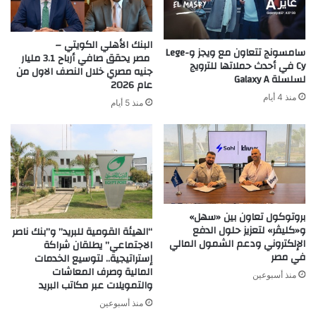
البنك الأهلي الكويتي –
سامسونج تتعاون مع ويجز وLege-
مصر يحقق صافي أرباح 3.1 مليار
Cy في أحدث حملاتها للترويج
جنيه مصري خلال النصف الاول من
لسلسلة Galaxy A
عام 2026
منذ 4 أيام
منذ 5 أيام
بروتوكول تعاون بين «سهل»
و«كليڤر» لتعزيز حلول الدفع
“الهيئة القومية للبريد” و”بنك ناصر
الإلكتروني ودعم الشمول المالي
الاجتماعي” يطلقان شراكة
في مصر
إستراتيجية.. لتوسيع الخدمات
المالية وصرف المعاشات
منذ أسبوعين
والتمويلات عبر مكاتب البريد
منذ أسبوعين