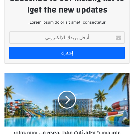
get the new updates!
Lorem ipsum dolor sit amet, consectetur.
أدخل
بريدك
الإلكتروني
عامر
جروب"
تطلق
ثلاث
مراحل
جديدة
في
بورتو
جولف
عامر جروب" تطلق ثلاث مراحل جديدة في بورتو جولف
وبورتو