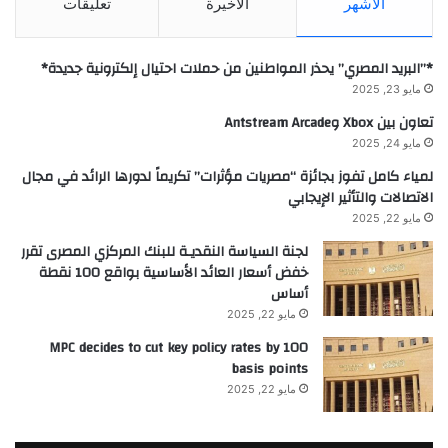
الأشهر
الأخيرة
تعليقات
*”البريد المصري” يحذر المواطنين من حملات احتيال إلكترونية جديدة*
مايو 23, 2025
تعاون بين Xbox وAntstream Arcade
مايو 24, 2025
لمياء كامل تفوز بجائزة “مصريات مؤثرات” تكريماً لدورها الرائد في مجال
الاتصالات والتأثير الإيجابي
مايو 22, 2025
لجنة السياسة النقديـة للبنك المركزي المصرى تقرر
خفض أسعار العائد الأساسية بواقع 100 نقطة
أساس
مايو 22, 2025
MPC decides to cut key policy rates by 100
basis points
مايو 22, 2025