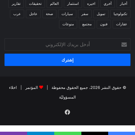
أخبار
أخري
اخيره
استثمار
العالم
تحقيقات
تقارير
تكنولوجيا
تمويل
سفر
سيارات
صحة
عاجل
عرب
عقارات
فنون
مجتمع
منوعات
أدخل
بريدك
الإلكتروني
© حقوق النشر 2026، جميع الحقوق محفوظة |
المؤتمر
|
اخلاء
المسؤوليّة
فيسبوك