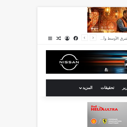
فيسبوك
تسجيل الدخول
مقال عشوائي
إضافة عمود جانبي
چرمين عامر تنضم إلى منظمة G100 التابعة للرابطةالنسائية العالمية All Ladies League عن الإعلام الرقمي والتجارة الإلكترونية
رير
تحقيقات
المزيد