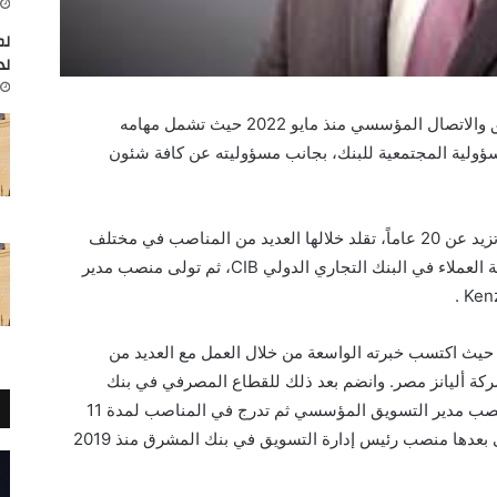
لم
لد
انضم كريم وهبه لميدبنك كرئيس لقسم التسويق والاتصال المؤسسي منذ مايو 2022 حيث تشمل مهامه
ؤولية المجتمعية للبنك، بجانب مسؤوليته عن كافة شئون
يحظى وهبه بخبرات واسعة في مجال التسويق تزيد عن 20 عاماً، تقلد خلالها العديد من المناصب في مختلف
المجالات. حيث بدأ حياته العملية في مجال خدمة العملاء في البنك التجاري الدولي CIB، ثم تولى منصب مدير
م للقطاع المالي منذ أكثر من 15 عاماً حيث اكتسب خبرته الواسعة من خلال العمل مع العديد من
أليانز مصر. وانضم بعد ذلك للقطاع المصرفي في بنك
باركليز مصر – التجاري وفا بنك حاليا، وشغل منصب مدير التسويق المؤسسي ثم تدرج في المناصب لمدة 11
عام حتى وصل إلى رئيس إدارة التسويق، وتولى بعدها منصب رئيس إدارة التسويق في بنك المشرق منذ 2019