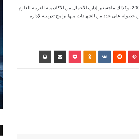
حصل وهبه على بكالوريوس إدارة أعمال عام 2000، وكذلك ماجستير إدارة الأعمال من الأكاديمية العربية للعلوم
والنقل البحرى عام 2009، فضلاً عن حصوله على عدد من الشهادات منها برامج تدريبية لإدارة
بينتيريست
Odnoklassniki
‫Pocket
مشاركة عبر البريد
طباعة