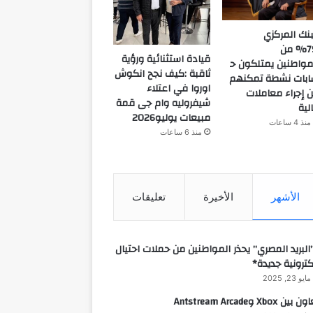
بنك المركزي
:79% من
قيادة استثنائية ورؤية
مواطنين يمتلكون ح
ثاقبة :كيف نجح انكوش
بات نشطة تمكنهم
اوروا في اعتلاء
 إجراء معاملات
شيفروليه وام جى قمة
لية
مبيعات يوليو2026
منذ 4 ساعات
منذ 6 ساعات
الأشهر
الأخيرة
تعليقات
البريد المصري” يحذر المواطنين من حملات احتيال
كترونية جديدة*
مايو 23, 2025
 بين Xbox وAntstream Arcade