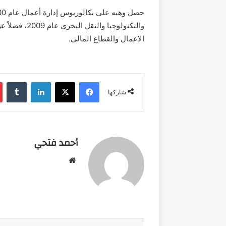
والتكنولوجيا 
الاعمال والقطاع المالى.
فيسبوك
‫X
لينكدإن
شاركها
أحمد فتحي
موقع
الويب