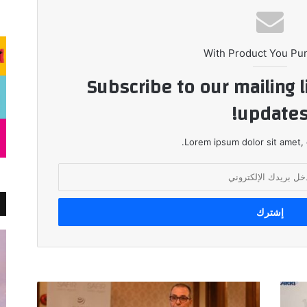
With Product You Pu
Subscribe to our mailing l
updates
Lorem ipsum dolor sit amet, 
كوينترا
تنظم