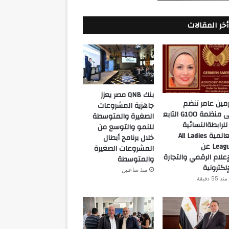
أخر المقالات
بنك QNB مصر يعزز
مين عامر تنضم
جاهزية المشروعات
إلى منظمة G100 التابع
الصغيرة والمتوسطة
للرابطةالنسائية
للنمو والتوسع من
العالمية All Ladies
خلال برنامج أبطال
League عن
المشروعات الصغيرة
إعلام الرقمي والتجارة
والمتوسطة
إلكترونية
منذ ساعتين
منذ 55 دقيقة