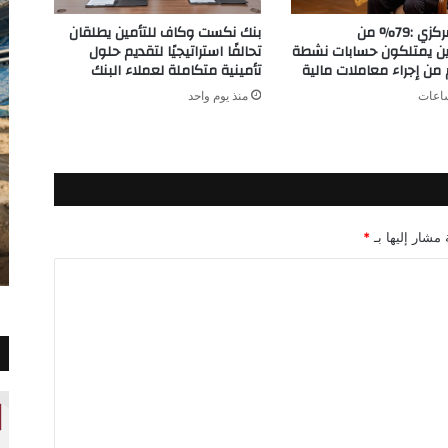
البنك المركزي :79% من
بنك نكست وكاف للتأمين يطلقان
ين يمتلكون حسابات نشطة
تحالفًا استراتيجيًا لتقديم حلول
ن إجراء معاملات مالية
تأمينية متكاملة لعملاء البنك
منذ يوم واحد
 مشار إليها بـ
*