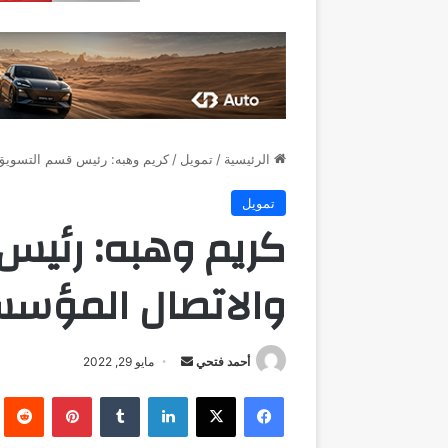
الرئيسية
/
تمويل
/
كريم وهبه: رئيس قسم التسويق
تمويل
كريم وهبه: رئي
والاتصال المؤس
أرسل
أحمد فتحي
مايو 29, 2022
بريدا
فيسبوك
‫X
لينكدإن
بينتيريست
إلكترونيا