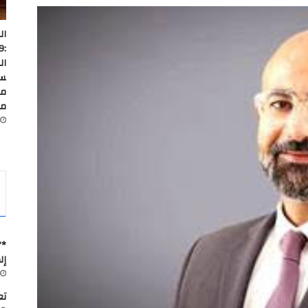
ال
ال
سا
من
ما
*”
إل
تعاون