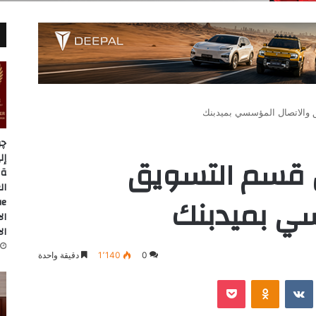
 والاتصال المؤسسي بميدبنك
چر
س قسم التسويق
ة 
سي بميدبنك
ال
ال
0
1٬140
دقيقة واحدة
‫Pocket
Odnoklassniki