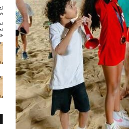
تعاون
لم
لد