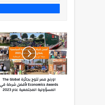
الإلكتروني
اورنچ
مصر
تتوج
بجائزة
The
Global
Economics
Awards
لأفضل
اورنچ مصر تتوج بجائزة The Global
شركة
Economics Awards لأفضل شركة في
في
المسؤولية المجتمعية عام 2023
المسؤولية
المجتمعية
عام
2023