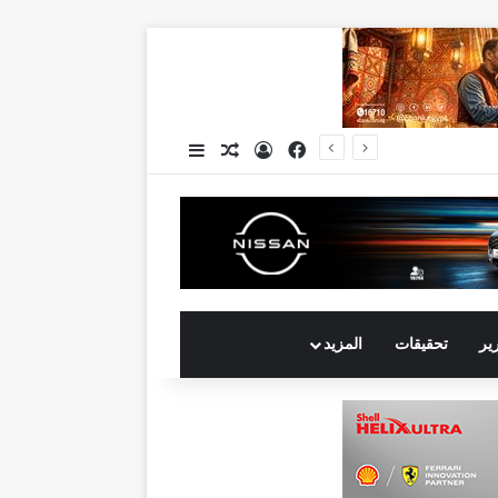
فيسبوك
تسجيل الدخول
مقال عشوائي
إضافة عمود جانبي
جي بي أوتو تستعد لإطلاق علامة iCAUR في السوق المصرية علامة عالمية جديدة لسيارات الطاقة الجديدة تجمع بين التكنولوجيا الذكية والتصميم الجريء وروح المغامر
رير
تحقيقات
المزيد