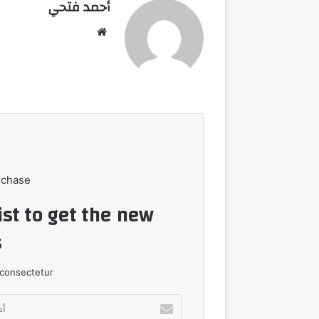
أحمد فتحي
موقع
الويب
rchase
ist to get the new
!
consectetur.
أدخل
بريدك