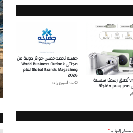
التحتية
لعدة
مشروعات
في
تاج
سيتي
بقيمة
مليار
جنيه
جهينه تحصد خمس جوائز دولية من
مجلتي World Business Outlook
وGlobal Brands Magazine لعام
2026
شركة vivo تُطلق رسميًا سلسلة
منذ أسبوع واحد
 مشار إليها بـ
*