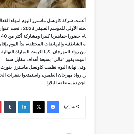
أعلنت
شركة
كاونسل
ماسترز
اليوم
انتهاء
الفعا
خته
الأولى
للموسم
الصيفي
2023
،
تحت
عنوان
ام
حضورا
جماهيريا
كبيرا
ومشاركة
أكثر
من
40
ة
الشاطئية
والرياضات
المختلفة،
بدأ
اليوم
بإقام
من رواد المهرجان،
كما
اقيمت
المباراة النهائية
انتهت بفوز “غالي” بسبعة أهداف مقابل ستة
وفى
نهاية
اليوم
نظمت
كاونسل
ماسترز
بنورث
ن
رواد
مهرجان
العلمين،
واستمتعوا
بفقرات
الح
لجديدة
بمنطقة
البلازا
.
فيسبوك
‫X
لينكدإن
شاركها