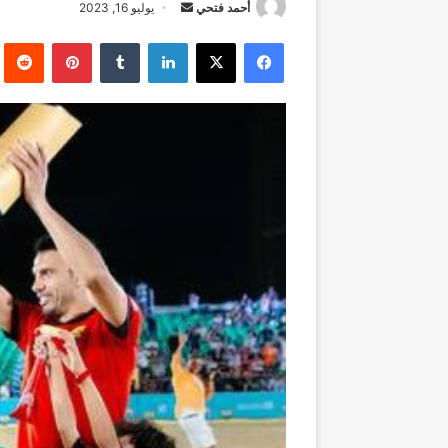
أرسل
أحمد فتحي
يوليو 16, 2023
بريدا
فيسبوك
‫X
لينكدإن
بينتيريست
إلكترونيا