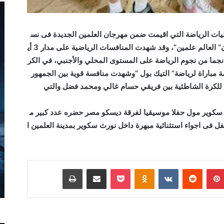
ليات
الرياضة
التي
اقيمت
ضمن
مهرجان
العلمين
الجديدة
فى
نس
“
العالم
علمين
“
،
وقد
شهدت
المنافسات
الرياضية
على
مدار
3
أي
نجما
من
نجوم
الرياضة
على
المستوى
المحلي
والأجنبي،
في
الكر
ة
مباراة
لرياضة
“
التيك
بول
”
وشهدت
منافسة
قوية
بين
الجمهور
للكرة
الشاطئية
بين
فريقي حسام غالي ومحمد فضل والتي
سكوير
مول
حفلا
موسيقيا
لفرقة
ديسكو
مصر
حضره
عدد
كبير
م
فل
فى
اجواء
استثنائية
مبهرة
داخل
نورث
سكوير
بمدينة
العلمين
ا
بينتيريست
Odnoklassniki
‫Pocket
مشاركة عبر البريد
طباعة