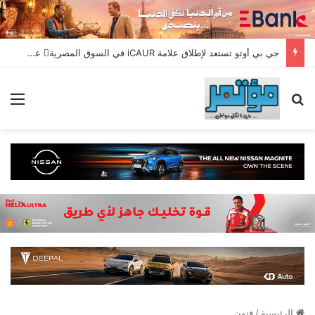
جي بي أوتو تستعد لإطلاق علامة iCAUR في السوق المصرية علامة عالمية جديدة لسيارات الطاقة الجديدة تجمع بين التكنولوجيا الذكية والتصميم الجريء وروح المغامر
بحث عن
الق
الرئيسية
/
فنون