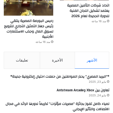
اتحاد شركات التأمين المصرية
يعتمد تشكيل اللجان الفنية
للدورة الجديدة لعام 2026
رءيس البورصة المصرية يلتقي
منذ 16 ساعة
رئيس جهاز التمثيل التجاري للترويج
لسوق المال وجذب الاستثمارات
الأجنبية
منذ 16 ساعة
الأشهر
الأخيرة
تعليقات
*”البريد المصري” يحذر المواطنين من حملات احتيال إلكترونية جديدة*
مايو 23, 2025
تعاون بين Xbox وAntstream Arcade
مايو 24, 2025
لمياء كامل تفوز بجائزة “مصريات مؤثرات” تكريماً لدورها الرائد في مجال
الاتصالات والتأثير الإيجابي