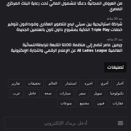
من العروض المجانية دعمًا للشمول المالي تحت رعاية البنك المركزي
المصري
منذ 20 ساعة
شراكة استراتيجية بين سيتي ايدج للتطوير العقارى وفودافون لتوفير
خدمات Triple Play الذكية بمشروع داون تاون بالعلمين الجديدة
منذ 21 ساعة
چرمين عامر تنضم إلى منظمة G100 التابعة للرابطةالنسائية
العالمية All Ladies League عن الإعلام الرقمي والتجارة الإلكترونية
تصنيغات
أخبار
أخري
اخيره
استثمار
العالم
تحقيقات
تقارير
تكنولوجيا
تمويل
سفر
سيارات
صحة
عاجل
عرب
عقارات
فنون
مجتمع
منوعات
أدخل
بريدك