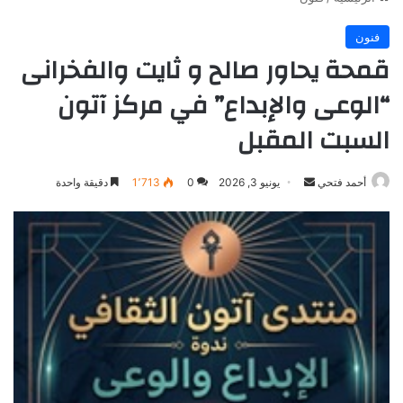
فنون
قمحة يحاور صالح و ثايت والفخرانى
“الوعى والإبداع” في مركز آتون
السبت المقبل
أرسل
أحمد فتحي
يونيو 3, 2026
0
1٬713
دقيقة واحدة
بريدا
إلكترونيا