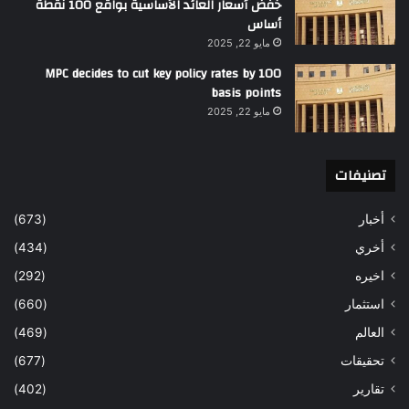
خفض أسعار العائد الأساسية بواقع 100 نقطة
أساس
مايو 22, 2025
MPC decides to cut key policy rates by 100
basis points
مايو 22, 2025
تصنيفات
أخبار
(673)
أخري
(434)
اخيره
(292)
استثمار
(660)
العالم
(469)
تحقيقات
(677)
تقارير
(402)