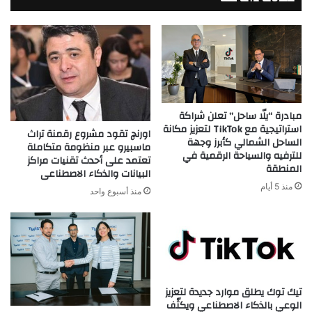
في
قطاع
العقارات
مبادرة “يلّا ساحل” تعلن شراكة
استراتيجية مع TikTok لتعزيز مكانة
اورنچ تقود مشروع رقمنة تراث
الساحل الشمالي كأبرز وجهة
ماسبيرو عبر منظومة متكاملة
للترفيه والسياحة الرقمية في
تعتمد على أحدث تقنيات مراكز
المنطقة
البيانات والذكاء الاصطناعى
منذ 5 أيام
منذ أسبوع واحد
تيك توك يطلق موارد جديدة لتعزيز
الوعي بالذكاء الاصطناعي ويكثّف