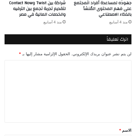
شراكة بين Twist وContact Now
جهوده لمساعدة أفراد المجتمع
لتقديم تجربة تجمع بين الترفيه
على فهم المحتوى المُنشأ
والخدمات المالية في مصر
بالذكاء الاصطناعي
منذ 4 أسابيع
منذ 4 أسابيع
اترك تعليقاً
لن يتم نشر عنوان بريدك الإلكتروني.
الحقول الإلزامية مشار إليها بـ
*
ا
ل
ت
ع
ل
ي
ق
*
الاسم
*