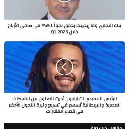
نمواً
9.1%
في
صافي
بنك التجاري وفا إيجيبت يحقق نمواً 9.1% في صافي الأرباح
الأرباح
خلال Q1 2026
خلال
Q1
2026
الرئيس
التنفيذي
لـ”باراجون
أدير”:
التعاون
بين
الشركات
المصرية
والبريطانية
الرئيس التنفيذي لـ”باراجون أدير”: التعاون بين الشركات
يُسهم
المصرية والبريطانية يُسهم في تسريع وتيرة التحول الأخضر
في
في قطاع العقارات
تسريع
وتيرة
التحول
مقالات ذات صلة
الأخضر