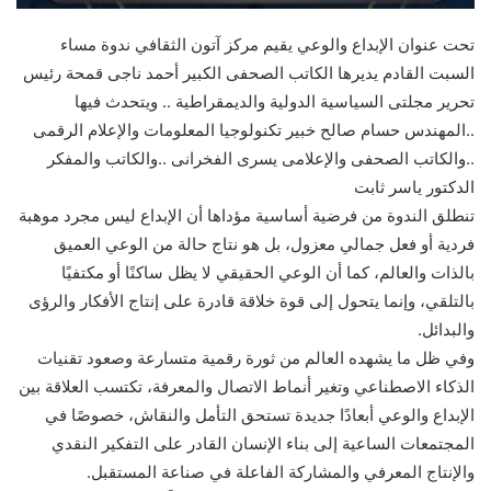
تحت عنوان الإبداع والوعي يقيم مركز آتون الثقافي ندوة مساء
السبت القادم يديرها الكاتب الصحفى الكبير أحمد ناجى قمحة رئيس
تحرير مجلتى السياسية الدولية والديمقراطية .. ويتحدث فيها
..المهندس حسام صالح خبير تكنولوجيا المعلومات والإعلام الرقمى
..والكاتب الصحفى والإعلامى يسرى الفخرانى ..والكاتب والمفكر
الدكتور ياسر ثابت
تنطلق الندوة من فرضية أساسية مؤداها أن الإبداع ليس مجرد موهبة
فردية أو فعل جمالي معزول، بل هو نتاج حالة من الوعي العميق
بالذات والعالم، كما أن الوعي الحقيقي لا يظل ساكنًا أو مكتفيًا
بالتلقي، وإنما يتحول إلى قوة خلاقة قادرة على إنتاج الأفكار والرؤى
والبدائل.
وفي ظل ما يشهده العالم من ثورة رقمية متسارعة وصعود تقنيات
الذكاء الاصطناعي وتغير أنماط الاتصال والمعرفة، تكتسب العلاقة بين
الإبداع والوعي أبعادًا جديدة تستحق التأمل والنقاش، خصوصًا في
المجتمعات الساعية إلى بناء الإنسان القادر على التفكير النقدي
والإنتاج المعرفي والمشاركة الفاعلة في صناعة المستقبل.