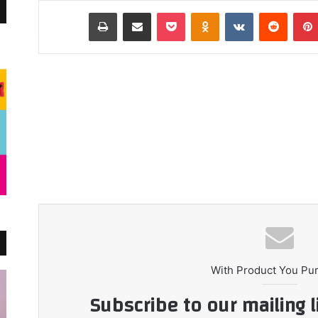
بينتيريست
Odnoklassniki
‫Pocket
مشاركة عبر البريد
طباعة
With Product You Pu
Subscribe to our mailing l