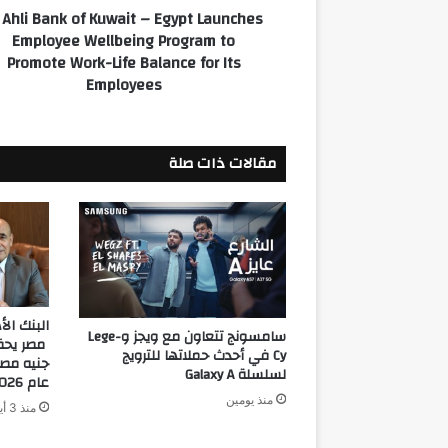
 Ahli Bank of Kuwait – Egypt Launches
Wellbeing
Employee Wellbeing Program to
Program
Promote Work-Life Balance for Its
to
Employees
Promote
Work-
Life
Balance
مقالات ذات صلة
for
Its
Employees
البنك ال
سامسونج تتعاون مع ويجز وLege-
Cy في أحدث حملاتها للترويج
جنيه مصر
لسلسلة Galaxy A
عام 2026
منذ يومين
منذ 3 أيام