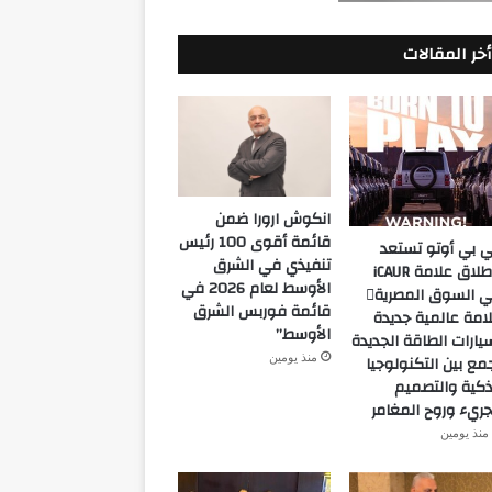
أخر المقالات
انكوش ارورا ضمن
قائمة أقوى 100 رئيس
 بي أوتو تستعد
تنفيذي في الشرق
لإطلاق علامة iCAUR
الأوسط لعام 2026 في
في السوق المصرية
قائمة فوربس الشرق
امة عالمية جديدة
الأوسط”
يارات الطاقة الجديدة
منذ يومين
مع بين التكنولوجيا
ذكية والتصميم
جريء وروح المغامر
منذ يومين