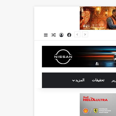
فيسبوك
تسجيل الدخول
مقال عشوائي
إضافة عمود جانبي
جي بي أوتو تستعد لإطلاق علامة iCAUR في السوق المصرية علامة عالمية جديدة لسيارات الطاقة الجديدة تجمع بين التكنولوجيا الذكية والتصميم الجريء وروح المغامر
رير
تحقيقات
المزيد