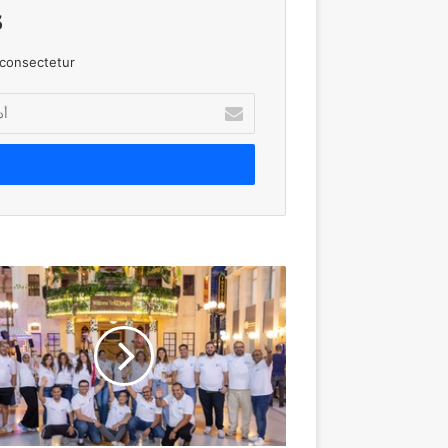
!
consectetur.
أدخل
بريدك
الإلكتروني
Al
Ahli
Bank
of
Kuwait
–
Egypt
Launches
Employee