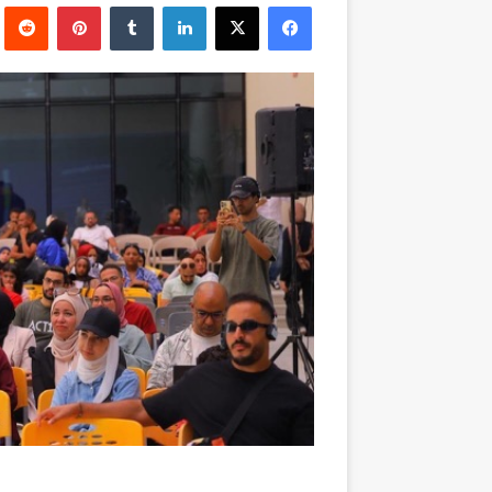
فيسبوك
‫X
لينكدإن
بينتيريست
إلكترونيا