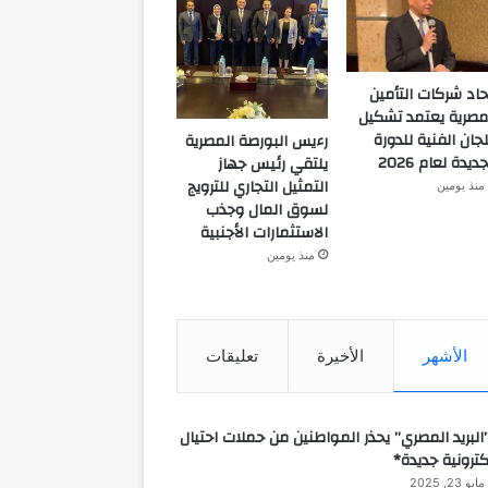
حاد شركات التأمين
مصرية يعتمد تشكيل
لجان الفنية للدورة
رءيس البورصة المصرية
جديدة لعام 2026
يلتقي رئيس جهاز
التمثيل التجاري للترويج
منذ يومين
لسوق المال وجذب
الاستثمارات الأجنبية
منذ يومين
الأشهر
الأخيرة
تعليقات
البريد المصري” يحذر المواطنين من حملات احتيال
كترونية جديدة*
مايو 23, 2025