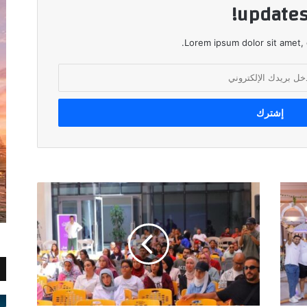
updates
Lorem ipsum dolor sit amet, 
Th
e
Arab
Youth
Media
Creativity
Summit
Partners
with