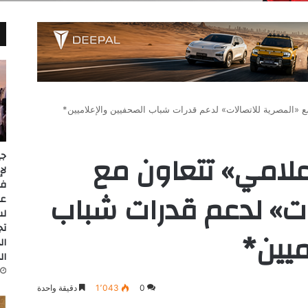
مع «المصرية للاتصالات» لدعم قدرات شباب الصحفيين والإعلاميين*
إعلامي» تتعاون مع
جي
ات» لدعم قدرات شباب
عل
لس
تج
ميين*
ال
ال
0
1٬043
دقيقة واحدة