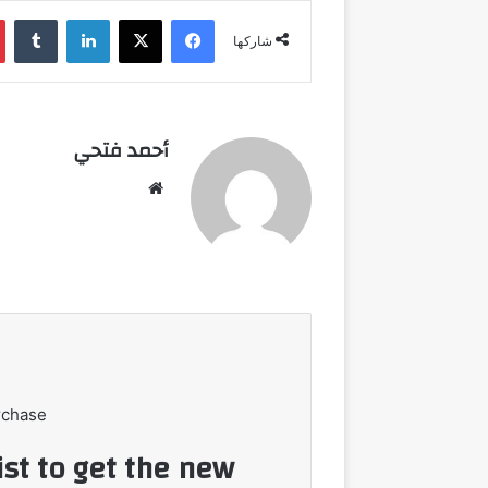
فيسبوك
‫X
لينكدإن
شاركها
أحمد فتحي
موقع
الويب
rchase
ist to get the new