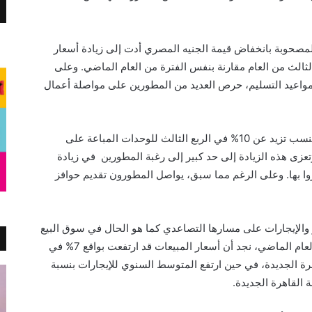
المصحوبة بانخفاض قيمة الجنيه المصري أدت إلى زيادة أسعار
لثالث من العام مقارنة بنفس الفترة من العام الماضي. وعلى
مواعيد التسليم، حرص العديد من المطورين على مواصلة أعمال
ولكن العديد من المطورين قاموا برفع الأسعار بنسب تزيد عن 10% في الربع الثالث للوحدات المباعة على
تعزى هذه الزيادة إلى حد كبير إلى رغبة المطورين في زيادة
روا بها. وعلى الرغم مما سبق، يواصل المطورون تقديم حوافز
والإيجارات على مسارها التصاعدي كما هو الحال في سوق البيع
فعند المقارنة بنفس الفترة من العام الماضي، نجد أن أسعار المبيعات قد ارتفعت بواقع 7% في
 و13% في مدينة القاهرة الجديدة، في حين ارتفع المتوسط السنوي للإيجارات بنسبة