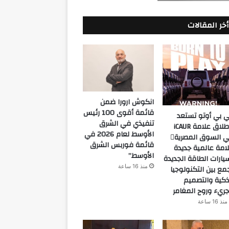
أخر المقالات
انكوش ارورا ضمن
قائمة أقوى 100 رئيس
 بي أوتو تستعد
تنفيذي في الشرق
لإطلاق علامة iCAUR
الأوسط لعام 2026 في
في السوق المصرية
قائمة فوربس الشرق
امة عالمية جديدة
الأوسط”
يارات الطاقة الجديدة
منذ 16 ساعة
مع بين التكنولوجيا
ذكية والتصميم
جريء وروح المغامر
منذ 16 ساعة