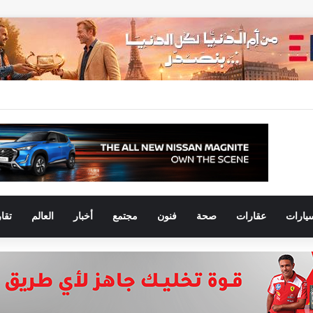
يارات
عقارات
صحة
فنون
مجتمع
أخبار
العالم
تقا