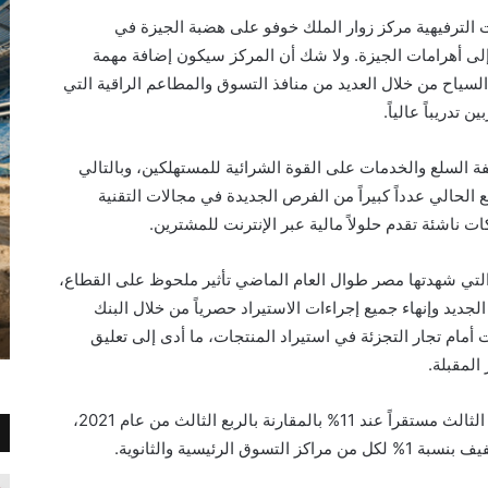
ت الترفيهية مركز زوار الملك خوفو على هضبة الجيزة في
لى أهرامات الجيزة. ولا شك أن المركز سيكون إضافة مهمة
سياح من خلال العديد من منافذ التسوق والمطاعم الراقية التي
تدريباً عالياً.
فة السلع والخدمات على القوة الشرائية للمستهلكين، وبالتالي
 الحالي عدداً كبيراً من الفرص الجديدة في مجالات التقنية
ات ناشئة تقدم حلولاً مالية عبر الإنترنت للمشترين.
التي شهدتها مصر طوال العام الماضي تأثير ملحوظ على القطاع،
لجديد وإنهاء جميع إجراءات الاستيراد حصرياً من خلال البنك
مام تجار التجزئة في استيراد المنتجات، ما أدى إلى تعليق
المقبلة.
وعلى صعيد الأداء، ظل معدل الشغور في الربع الثالث مستقراً عند 11% بالمقارنة بالربع الثالث من عام 2021،
لرئيسية والثانوية.