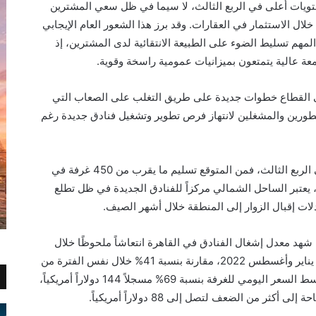
ات أعلى في الربع الثالث، لا
سيما في ظل سعي المشترين
خلال الاستثمار في العقارات. وقد برز هذا الشعور العام الإيجابي
مهم تسليط الضوء على الطبيعة الانتقائية لدى المشترين، إذ
ة عالية يتمتعون بميزانيات عمومية راسخة وقوية.
 القطاع خطوات جديدة على طريق التغلب على الصعاب التي
مطورين والمشغلين لانتهاز فرص تطوير وتشغيل فنادق جديدة رغم
وعلى الرغم من عدم إنجاز أي فنادق جديدة في الربع الثالث، فمن المتوقع تسليم ما يقرب من 450 غرفة في
ة، يعتبر الساحل الشمالي مركزاً للفنادق الجديدة في ظل تطلع
لات إقبال الزوار إلى المنطقة خلال أشهر الصيف.
تيجة لرفع القيود المرتبطة بجائحة كوفيد-19، شهد معدل إشغال الفنادق في القاهرة انتعاشاً ملحوظًا خلال
الربع الثالث، حيث قفز إلى 61% في الفترة بين يناير وأغسطس 2022، مقارنة بنسبة 41% خلال نفس الفترة من
العام الماضي. كما ارتفع خلال نفس الفترة متوسط السعر اليومي للغرفة بنسبة 69% مسجلاً 144 دولاراً أمريكياً،
ثر من الضعف لتصل إلى 88 دولاراً أمريكياً.