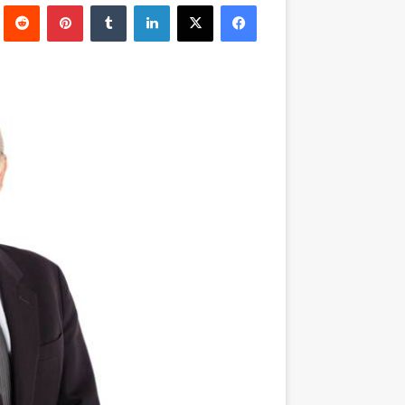
فيسبوك
‫X
لينكدإن
بينتيريست
إلكترونيا