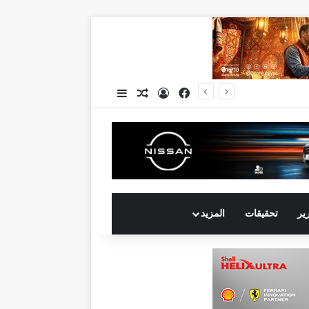
فيسبوك
تسجيل الدخول
مقال عشوائي
إضافة عمود جانبي
جي بي أوتو تستعد لإطلاق علامة iCAUR في السوق المصرية علامة عالمية جديدة لسيارات الطاقة الجديدة تجمع بين التكنولوجيا الذكية والتصميم الجريء وروح المغامر
رير
تحقيقات
المزيد