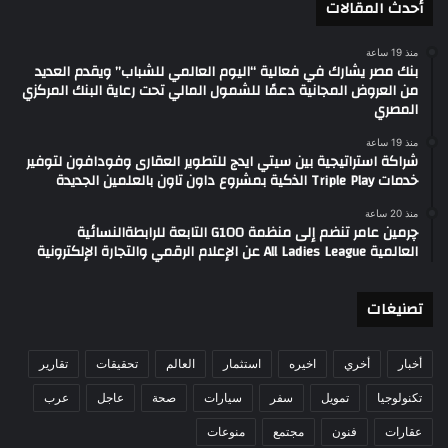
أحدث المقالات
منذ 19 ساعة
بنك مصر يشارك في فعالية “اليوم العالمي للشباب” ويقدم العديد
من العروض المجانية دعمًا للشمول المالي تحت رعاية البنك المركزي
المصري
منذ 19 ساعة
شراكة استراتيجية بين سيتي ايدج للتطوير العقارى وفودافون لتوفير
خدمات Triple Play الذكية بمشروع داون تاون بالعلمين الجديدة
منذ 20 ساعة
چرمين عامر تنضم إلى منظمة G100 التابعة للرابطةالنسائية
العالمية All Ladies League عن الإعلام الرقمي والتجارة الإلكترونية
تصنيغات
أخبار
أخري
اخيره
استثمار
العالم
تحقيقات
تقارير
تكنولوجيا
تمويل
سفر
سيارات
صحة
عاجل
عرب
عقارات
فنون
مجتمع
منوعات