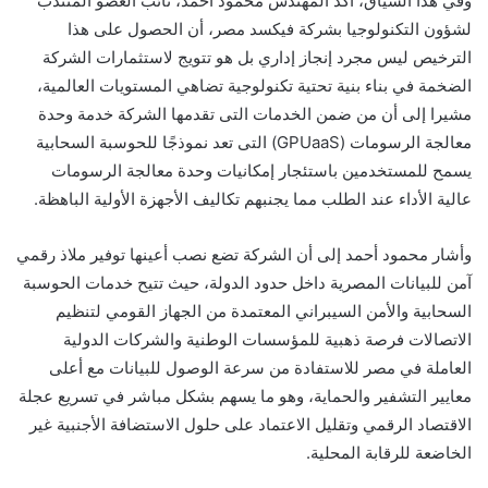
وفي هذا السياق، أكد المهندس محمود أحمد، نائب العضو المنتدب
لشؤون التكنولوجيا بشركة فيكسد مصر، أن الحصول على هذا
الترخيص ليس مجرد إنجاز إداري بل هو تتويج لاستثمارات الشركة
الضخمة في بناء بنية تحتية تكنولوجية تضاهي المستويات العالمية،
مشيرا إلى أن من ضمن الخدمات التى تقدمها الشركة خدمة وحدة
معالجة الرسومات (GPUaaS) التى تعد نموذجًا للحوسبة السحابية
يسمح للمستخدمين باستئجار إمكانيات وحدة معالجة الرسومات
عالية الأداء عند الطلب مما يجنبهم تكاليف الأجهزة الأولية الباهظة.
وأشار محمود أحمد إلى أن الشركة تضع نصب أعينها توفير ملاذ رقمي
آمن للبيانات المصرية داخل حدود الدولة، حيث تتيح خدمات الحوسبة
السحابية والأمن السيبراني المعتمدة من الجهاز القومي لتنظيم
الاتصالات فرصة ذهبية للمؤسسات الوطنية والشركات الدولية
العاملة في مصر للاستفادة من سرعة الوصول للبيانات مع أعلى
معايير التشفير والحماية، وهو ما يسهم بشكل مباشر في تسريع عجلة
الاقتصاد الرقمي وتقليل الاعتماد على حلول الاستضافة الأجنبية غير
الخاضعة للرقابة المحلية.