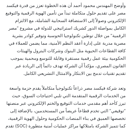
وأوضح المهندس محمود أحمد أن هذه الخطوة تعزز من قدرة فيكسد
مصر على تقديم حلول متكاملة تبدأ من تأمين الهوية الرقمية والتوقيع
الإلكتروني وصولاً إلى الاستضافة السحابية الشاملة، مع الالتزام
الكامل بمواصلة الدور كشريك استراتيجي للدولة في مشروع “مصر
الرقمية” من خلال توطين تكنولوجيا الحوسبة وتوفير كوادر بشرية
مصرية مدربة على إدارة أعقد النظم الأمنية، مما يضمن للعملاء في
كافة القطاعات الحيوية مثل البنوك وشركات البترول والهيئات
الحكومية بيئة عمل رقمية مستقرة وقابلة للتوسع ومحمية بموجب
القانون المصري، مؤكداً أن الشركة تهدف دائماً إلى الريادة عبر
تقديم تقنيات تدمج بين الابتكار والامتثال التشريعي الكامل.
وتعد شركة فيكسد مصر ذراعاً تكنولوجياً متكاملاً يقدم حزمة واسعة
من الخدمات الرقمية المتقدمة التي تلبي احتياجات السوق، حيث
تبرز كأحد أهم مقدمي خدمات التوقيع والختم الإلكتروني عبر منصتها
“توقيعي” التي تخدم قطاعاً عريضاً من المستخدمين، بالإضافة إلى
تخصصها العميق في بناء المنصات الحكومية وحلول الهوية الرقمية،
كما تتميز الشركة بامتلاكها مراكز عمليات أمنية متطورة (SOC) تقدم