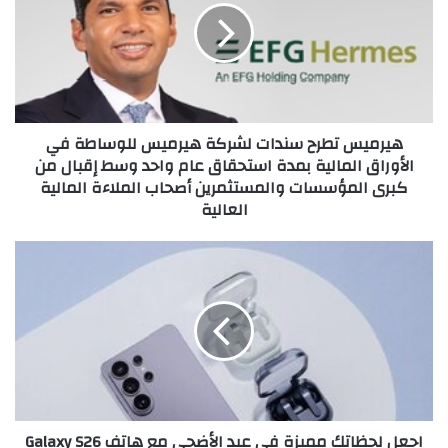
لشركة
هيرميس
للوساطة
في
الأوراق
المالية
هيرميس تطرح سندات لشركة هيرميس للوساطة في
بمدة
الأوراق المالية بمدة استحقاق عام واحد وسط إقبال من
استحقاق
كبرى المؤسسات والمستثمرين أصحاب الملاءة المالية
عام
العالية
واحد
وسط
إقبال
اجعل
من
لحظاتك
كبرى
مميزة
المؤسسات
في
والمستثمرين
عيد
أصحاب
الأضحى
الملاءة
مع
المالية
هاتف
العالية
Galaxy
اجعل لحظاتك مميزة في عيد الأضحى مع هاتف Galaxy S26
S26