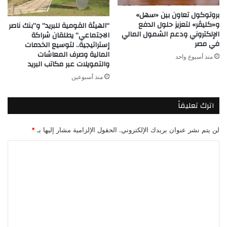
بروتوكول تعاون بين «سهل»
و«كليڤر» لتعزيز حلول الدفع
“الهيئة القومية للبريد” و”بنك ناصر
الإلكتروني ودعم الشمول المالي
الاجتماعي” يطلقان شراكة
في مصر
إستراتيجية.. لتوسيع الخدمات
المالية وصرف المعاشات
منذ أسبوع واحد
والتمويلات عبر مكاتب البريد
منذ أسبوعين
اترك تعليقاً
لن يتم نشر عنوان بريدك الإلكتروني.
الحقول الإلزامية مشار إليها بـ
*
ا
ل
ت
ع
ل
ي