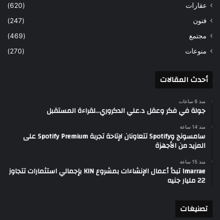
عقارات
(620)
فنون
(247)
مجتمع
(469)
منوعات
(270)
أحدث المقالات
منذ 6 ساعات
جولة في فكر وعقل د.علي الدكروري…لقراءة المستقبل
منذ 14 ساعة
سامسونج وSpotify تتعاونان لإتاحة تجربة Spotify Premium على
المزيد من الأجهزة
منذ 15 ساعة
Imarrae تبدأ أعمال الإنشاءات بمشروع KIN بإجمالي استثمارات تتجاوز
22 مليار جنيه
تصنيغات