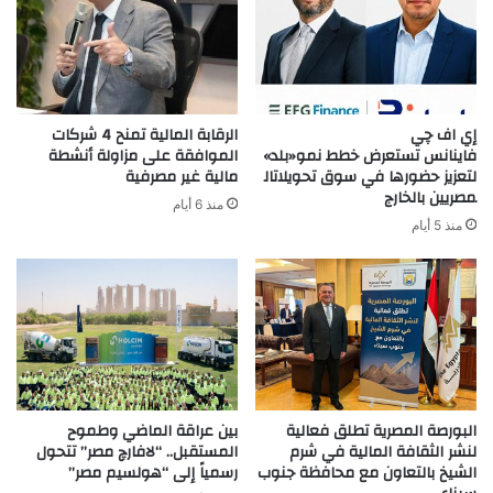
إي اف چي
الرقابة المالية تمنح 4 شركات
فاينانس تستعرض خطط نمو«بلد»
الموافقة على مزاولة أنشطة
لتعزيز حضورها في سوق تحويلاتال
مالية غير مصرفية
مصريين بالخارج
منذ 6 أيام
منذ 5 أيام
البورصة المصرية تطلق فعالية
بين عراقة الماضي وطموح
لنشر الثقافة المالية في شرم
المستقبل.. “لافارچ مصر” تتحول
الشيخ بالتعاون مع محافظة جنوب
رسمياً إلى “هولسيم مصر”