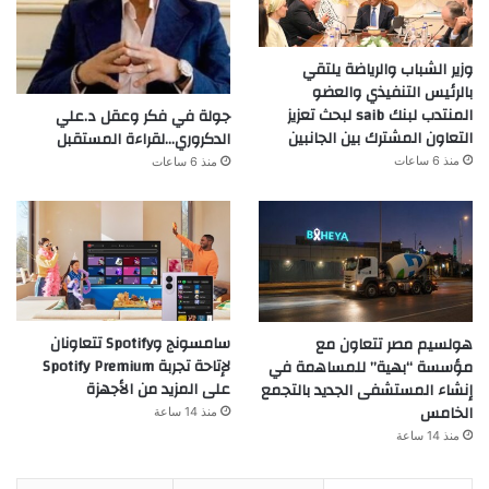
وزير الشباب والرياضة يلتقي
بالرئيس التنفيذي والعضو
المنتدب لبنك saib لبحث تعزيز
جولة في فكر وعقل د.علي
التعاون المشترك بين الجانبين
الدكروري…لقراءة المستقبل
منذ 6 ساعات
منذ 6 ساعات
سامسونج وSpotify تتعاونان
هولسيم مصر تتعاون مع
لإتاحة تجربة Spotify Premium
مؤسسة “بهية” للمساهمة في
على المزيد من الأجهزة
إنشاء المستشفى الجديد بالتجمع
الخامس
منذ 14 ساعة
منذ 14 ساعة