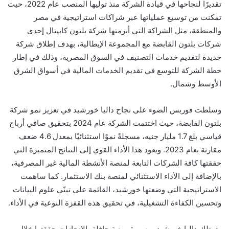
تقديرًا لنجاحها في قيادة الشركة منذ توليها المنصب عام 2022، حيث
تمكنت من توسيع عملياتها عبر شراكات استراتيجية في مصر
والمنطقة، مثل الشراكة التي أبرمتها شركة بلتون كابيتال إحدى
شركات بلتون القابضة مع المجموعة الإيطالية، بهدف إطلاق شركة
جديدة لتقديم خدمات التصنيف في السوق المصرية، وذلك في إطار
خطة الشركة للتوسع ﻓﻲ تقديم الخدمات المالية في أسواق الشرق
الأوسط وشمال.
وسلطت فوربس الضوء على نجاح داليا خورشيد في تعزيز نمو شركة
بلتون القابضة، حيث اختتمت الشركة عام 2024 بتحقيق صافي أرباح
قياسي بلغ 1.7 مليار جنيه، مسجلةً نموًا استثنائيًا بمعدل 4.6 ضعف
مقارنة بعام 2023. ويعود هذا الأداء القوي إلى النتائج المتميزة التي
حققتها كافة الشركات التابعة لمنصة الأنشطة المالية غير المصرفية،
بالإضافة إلى الأداء الاستثنائي لمنصة بنك الاستثمار. كما ساهمت
الاستراتيجية التي وضعتها خورشيد، القائمة على تبنّي علوم البيانات
وتحسين الكفاءة التشغيلية، في تحقيق هذه القفزة النوعية في الأداء.
وتمتلك داليا خورشيد، مسيرة مهنية حافلة بالإنجازات حققتها خلال