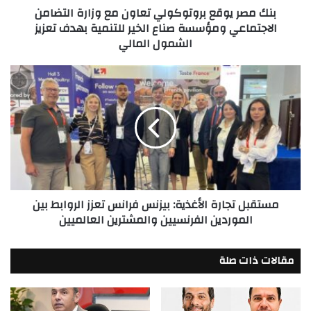
بنك مصر يوقع بروتوكولي تعاون مع وزارة التضامن
ومؤسسة
الاجتماعي ومؤسسة صناع الخير للتنمية بهدف تعزيز
صناع
الشمول المالي
الخير
للتنمية
بهدف
مستقبل
تعزيز
تجارة
الشمول
الأغذية:
المالي
بيزنس
فرانس
تعزز
الروابط
بين
الموردين
مستقبل تجارة الأغذية: بيزنس فرانس تعزز الروابط بين
الفرنسيين
الموردين الفرنسيين والمشترين العالميين
والمشترين
العالميين
مقالات ذات صلة