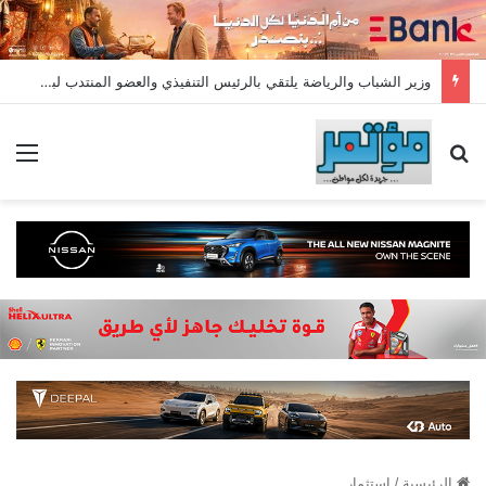
وزير الشباب والرياضة يلتقي بالرئيس التنفيذي والعضو المنتدب لبنك saib لبحث تعزيز التعاون المشترك بين الجانبين
بحث عن
الق
الرئيسية
/
استثمار