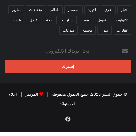
أخبار
أخري
اخيره
استثمار
العالم
تحقيقات
تقارير
تكنولوجيا
تمويل
سفر
سيارات
صحة
عاجل
عرب
عقارات
فنون
مجتمع
منوعات
أدخل
بريدك
الإلكتروني
© حقوق النشر 2026، جميع الحقوق محفوظة |
المؤتمر
|
اخلاء
المسؤوليّة
فيسبوك