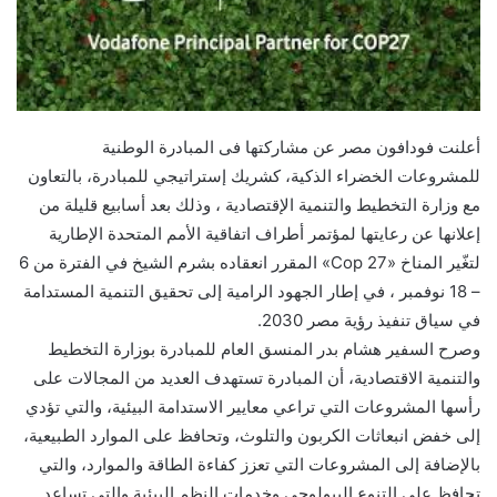
أعلنت فودافون مصر عن مشاركتها فى المبادرة الوطنية
للمشروعات الخضراء الذكية، كشريك إستراتيجي للمبادرة، بالتعاون
مع وزارة التخطيط والتنمية الإقتصادية ، وذلك بعد أسابيع قليلة من
إعلانها عن رعايتها لمؤتمر أطراف اتفاقية الأمم المتحدة الإطارية
لتغّير المناخ «Cop 27» المقرر انعقاده بشرم الشيخ في الفترة من 6
– 18 نوفمبر ، في إطار الجهود الرامية إلى تحقيق التنمية المستدامة
في سياق تنفيذ رؤية مصر 2030.
وصرح السفير هشام بدر المنسق العام للمبادرة بوزارة التخطيط
والتنمية الاقتصادية، أن المبادرة تستهدف العديد من المجالات على
رأسها المشروعات التي تراعي معايير الاستدامة البيئية، والتي تؤدي
إلى خفض انبعاثات الكربون والتلوث، وتحافظ على الموارد الطبيعية،
بالإضافة إلى المشروعات التي تعزز كفاءة الطاقة والموارد، والتي
تحافظ على التنوع البيولوجي وخدمات النظم البيئية والتي تساعد