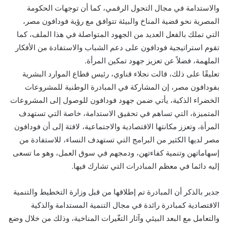
والاستدامة في مجال التحول الرقمي، كما أن توجهات الحكومة
المصرية نحو قضية المناخ والبيئة تتوافق مع رؤية فودافون مصر،
التي تملك بالفعل العديد من الجهود المتواصلة في هذا الملف، كما
تقوم استراتيجية فودافون على دعم الشباب والاستفادة من الأفكار
الملهمة، فضلاً عن تعزيز جهود تمكين المرأة.
تعليقًا على ذلك، قالت نجلاء قناوي، رئيس قطاع الموارد البشرية
بفودافون مصر، إن المشاركة في المبادرة الوطنية للمشروعات
الخضراء الذكية، يأتي ضمن جهود فودافون للوصول إلى المشروعات
المتميزة، التي تساهم في تحقيق الاستدامة، خاصة التي تستهدف
المرأة، وتعزز مكانتها الاقتصادية والاجتماعية، لافتة إلى أن فودافون
مصر لديها الكثير من البرامج التي تستهدف النساء، للاستفادة من
إسهاماتهن وتنمية كفاءتهن، ودمجهم في سوق العمل، وهو ما تسعى
إليه دائما في معظم المبادرات التي تشارك فيها.
جدير بالذكر أن المبادرة تم إطلاقها من قبل وزارة التخطيط والتنمية
الاقتصادية كمبادرة رائدة في مجال التنمية المستدامة والذكية
والتعامل مع البعد البيئي وآثار التغّيرات المناخية، وذلك من خلال وضع