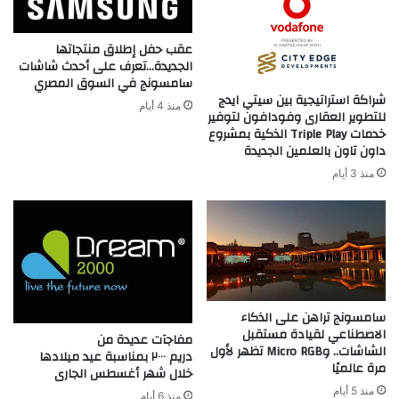
Tower
عقب حفل إطلاق منتجاتها
الجديدة…تعرف على أحدث شاشات
سامسونج في السوق المصري
شراكة استراتيجية بين سيتي ايدج
منذ 4 أيام
للتطوير العقارى وفودافون لتوفير
خدمات Triple Play الذكية بمشروع
داون تاون بالعلمين الجديدة
منذ 3 أيام
سامسونج تراهن على الذكاء
الاصطناعي لقيادة مستقبل
مفاجآت عديدة من
الشاشات.. وMicro RGB تظهر لأول
دريم ٢٠٠٠ بمناسبة عيد ميلادها
مرة عالميًا
خلال شهر أغسطس الجارى
منذ 5 أيام
منذ 6 أيام