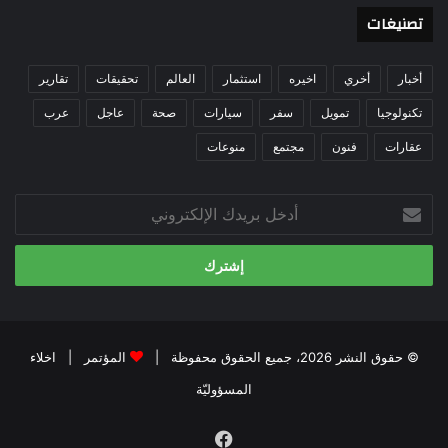
تصنيغات
أخبار
أخري
اخيره
استثمار
العالم
تحقيقات
تقارير
تكنولوجيا
تمويل
سفر
سيارات
صحة
عاجل
عرب
عقارات
فنون
مجتمع
منوعات
أدخل
بريدك
الإلكتروني
© حقوق النشر 2026، جميع الحقوق محفوظة |
المؤتمر
|
اخلاء
المسؤوليّة
فيسبوك