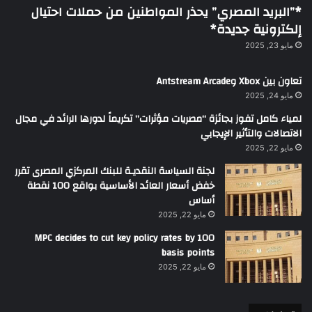
*”البريد المصري” يحذر المواطنين من حملات احتيال
إلكترونية جديدة*
مايو 23, 2025
تعاون بين Xbox وAntstream Arcade
مايو 24, 2025
لمياء كامل تفوز بجائزة “مصريات مؤثرات” تكريماً لدورها الرائد في مجال
الاتصالات والتأثير الإيجابي
مايو 22, 2025
لجنة السياسة النقديـة للبنك المركزي المصرى تقرر
خفض أسعار العائد الأساسية بواقع 100 نقطة
أساس
مايو 22, 2025
MPC decides to cut key policy rates by 100
basis points
مايو 22, 2025