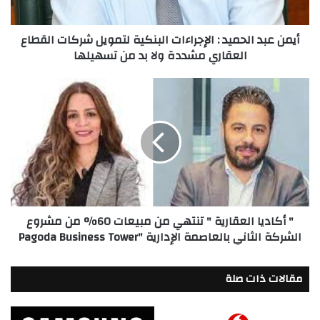
شركات
القطاع
أيمن عبد الحميد : الإجراءات البنكية لتمويل شركات القطاع
العقاري
العقاري مشددة ولا بد من تسهيلها
مشددة
ولا
بد
"
من
أكاديا
تسهيلها
العقارية
"
تنتهي
من
مبيعات
60%
من
" أكاديا العقارية " تنتهي من مبيعات 60% من مشروع
مشروع
الشركة الثاني بالعاصمة الإدارية "Pagoda Business Tower
الشركة
الثاني
بالعاصمة
مقالات ذات صلة
الإدارية
"Pagoda
Business