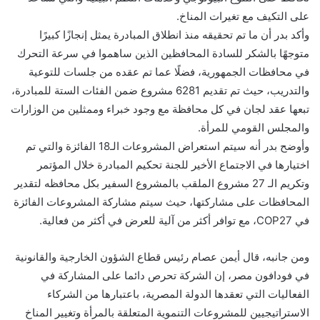
على التكيف مع تغيرات المناخ.
وأكد بدر أن ما تم تحقيقه منذ انطلاق المبادرة يمثل إنجازًا كبيرًا
متوجهًا بالشكر للسادة المحافظين الذين ساهموا في سرعة التحرك
في محافظات الجمهورية، فضلًا عما تم عقده من جلسات للتوعية
والتدريب، حيث تم تقديم 6281 مشروع ضمن الفئات الستة للمبادرة،
تبعها عقد لجان في كل محافظة مع وجود خبراء وممثلين من الوزارات
والمجلس القومي للمرأة.
وأوضح بدر أنه سيتم استعراض المشروعات الـ18 الفائزة والتي تم
اختيارها في الاجتماع الأخير للجنة تحكيم المبادرة خلال المؤتمر
وتكريم الـ 27 مشروع الملقب بالمشروع السفير بكل محافظه لتقدير
المحافظات على مشاركتها، حيث سيتم مشاركة المشروعات الفائزة
في COP27، مع توافر أكثر من آلية للعرض في أكثر من فعالية.
ومن جانبه، قال أيمن عصام رئيس قطاع الشؤون الخارجية والقانونية
في فودافون مصر، إن الشركة تحرص دائما على المشاركة في
الفعاليات التي تعقدها الدولة المصرية، باعتبارها من الشركاء
الاستراتيجيين للمشروعات التنموية المتعلقة بالمرأة وتغيير المناخ