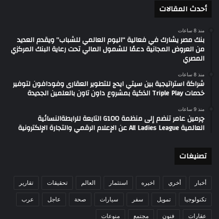
أحدث المقالات
منذ 8 ساعات
بنك مصر يشارك في فعالية “اليوم العالمي للشباب” ويقدم العديد
من العروض المجانية دعمًا للشمول المالي تحت رعاية البنك المركزي
المصري
منذ 8 ساعات
شراكة استراتيجية بين سيتي ايدج للتطوير العقارى وفودافون لتوفير
خدمات Triple Play الذكية بمشروع داون تاون بالعلمين الجديدة
منذ 9 ساعات
چرمين عامر تنضم إلى منظمة G100 التابعة للرابطةالنسائية
العالمية All Ladies League عن الإعلام الرقمي والتجارة الإلكترونية
تصنيغات
أخبار
أخري
اخيره
استثمار
العالم
تحقيقات
تقارير
تكنولوجيا
تمويل
سفر
سيارات
صحة
عاجل
عرب
عقارات
فنون
مجتمع
منوعات