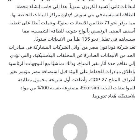
انبعاثات ثاني أكسيد الكربون سنوياً. هذا إلى جانب إنشاء محطة
للطاقة الشمسية في بني سويف لإدارة مراكز البيانات الخاصة بها،
مما يوفر نحو 71 طنًا من الانبعاثات سنويًا، وعملت أيضًا على تغطية
أسقف المبنى الرئيسي بألواح ضوئية للطاقة الشمسية، مما
سيساهم في تقليل نحو 135 طناً من الانبعاثات سنويًا.
تعد شركة فودافون مصر من أوائل الشركات المشاركة في مبادرات
الحد من الانبعاثات الصادرة عن المخلفات البلاستيكية، والتي تؤدي
إلى تفاقم حدة آثار تغير المناخ، وذلك تماشيًا مع التوجهات الرئاسية
بإطلاق مبادرات للحفاظ على البيئة قبل استضافة مصر مؤتمر تغير
أطراف المناخ COP 27، وأطلقت أول شريحة محمول مطابقة
للمواصفات البيئية Eco-sim، مصنوعة بنسبة 100% من مواد
بلاستيكية مُعاد تدويرها.