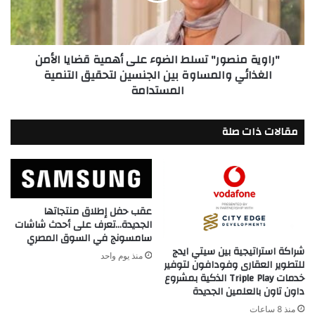
قضايا
الأمن
الغذائي
"راوية منصور" تسلط الضوء على أهمية قضايا الأمن
والمساوة
الغذائي والمساوة بين الجنسين لتحقيق التنمية
بين
المستدامة
الجنسين
لتحقيق
التنمية
مقالات ذات صلة
المستدامة
عقب حفل إطلاق منتجاتها
الجديدة…تعرف على أحدث شاشات
سامسونج في السوق المصري
شراكة استراتيجية بين سيتي ايدج
منذ يوم واحد
للتطوير العقارى وفودافون لتوفير
خدمات Triple Play الذكية بمشروع
داون تاون بالعلمين الجديدة
منذ 8 ساعات