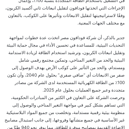
في التشغيل باستخدام الطاقة المتجددة بنسبة 100٪، وإكمال
الإجراءات التي اتخذتها فودافون لتقليل انبعاثات ثاني أكسيد الكربون،
وفقًا لاستراتيجيتها لتقليل الانبعاثات وتأثيرها على الكوكب، بالتعاون
مع مختلف الجهات المعنية.
جدير بالذكر، أن شركة فودافون مصر اتخذت عدة خطوات لمواجهة
التحديات البيئية، للمساعدة في تحسين الأداء في مجال حماية البيئة
وتقليل انبعاثات الكربون، وترشيد استخدام الطاقة لزيادة الاستدامة
البيئية والحد من التغير المناخي، وتمكين مجتمع رقمي شامل
ومستدام، والحد من التأثير على كوكب الأرض بهدف الوصول إلى
صفر من الانبعاثات أي “صافي صفري” بحلول عام 2040، وأن تكون
100٪ من الطاقة الكهربائية المستخدمة لدى الشركة من مصادر
متجددة وعبر جميع العمليات بحلول عام 2025.
وحرصت الشركة على التعاون في الكثير من المبادرات الحكومية،
التي تساهم بشكل كبير في مواجهة التغير المناخي والوصول إلى
منظومة بيئية رقمية مستدامة، وتخلصت من جميع المواد البلاستيكية
غير الأساسية في جميع منشآتها وفروعها، إلى جانب استبدال مصابيح
الإضاءة القديمة بمصابيح موفرة للطاقة، مما يوفر نحو 940 طنًا من