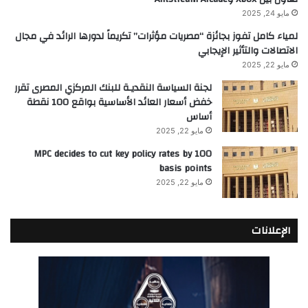
مايو 24, 2025
لمياء كامل تفوز بجائزة “مصريات مؤثرات” تكريماً لدورها الرائد في مجال
الاتصالات والتأثير الإيجابي
مايو 22, 2025
لجنة السياسة النقديـة للبنك المركزي المصرى تقرر
خفض أسعار العائد الأساسية بواقع 100 نقطة
أساس
مايو 22, 2025
MPC decides to cut key policy rates by 100
basis points
مايو 22, 2025
الإعلانات