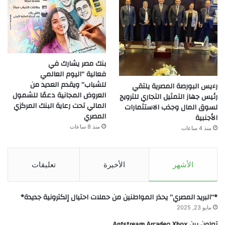
بنك مصر يشارك في
فعالية “اليوم العالمي
للشباب” ويقدم العديد من
رءيس البورصة المصرية يلتقي
العروض المجانية دعمًا للشمول
رئيس جهاز التمثيل التجاري للترويج
المالي تحت رعاية البنك المركزي
لسوق المال وجذب الاستثمارات
المصري
الأجنبية
منذ 8 ساعات
منذ 4 ساعات
الأشهر
الأخيرة
تعليقات
*”البريد المصري” يحذر المواطنين من حملات احتيال إلكترونية جديدة*
مايو 23, 2025
تعاون بين Xbox وAntstream Arcade