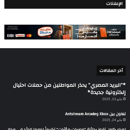
الإعلانات
أخر المقالات
*”البريد المصري” يحذر المواطنين من حملات احتيال
إلكترونية جديدة*
مايو 23, 2025
تعاون بين Xbox وAntstream Arcade
مايو 24, 2025
لمياء كامل تفوز بجائزة “مصريات مؤثرات” تكريماً لدورها الرائد في مجال