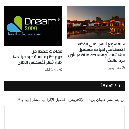
سامسونج تراهن على الذكاء
الاصطناعي لقيادة مستقبل
مفاجآت عديدة من
الشاشات.. وMicro RGB تظهر لأول
دريم ٢٠٠٠ بمناسبة عيد ميلادها
مرة عالميًا
خلال شهر أغسطس الجارى
منذ يومين
منذ 3 أيام
اترك تعليقاً
لن يتم نشر عنوان بريدك الإلكتروني.
الحقول الإلزامية مشار إليها بـ
*
ا
ل
ت