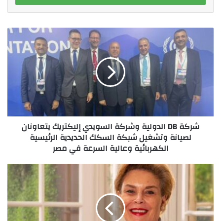
شركة
DB
الدولية
وشركة
السويدي
إليكتريك
يتعاونان
لصيانة
وتشغيل
شركة DB الدولية وشركة السويدي إليكتريك يتعاونان
شبكة
لصيانة وتشغيل شبكة السكك الحديدية الرئيسية
السكك
الكهربائية وعالية السرعة في مصر
الحديدية
الرئيسية
الكهربائية
"راوية
وعالية
منصور"
السرعة
تسلط
في
الضوء
مصر
على
أهمية