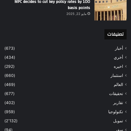
MPC decides to cut key policy rates by 100
basis points
مايو 22, 2025
تصنيفات
أخبار
(673)
أخري
(434)
اخيره
(292)
استثمار
(660)
العالم
(469)
تحقيقات
(677)
تقارير
(402)
تكنولوجيا
(959)
تمويل
(2٬132)
سفر
(94)