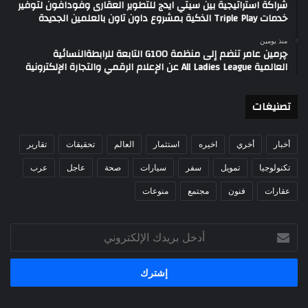
شراكة استراتيجية بين سيتي ايدج للتطوير العقارى وفودافون لتوفير
خدمات Triple Play الذكية بمشروع داون تاون بالعلمين الجديدة
منذ يومين
چرمين عامر تنضم إلى منظمة G100 التابعة للرابطةالنسائية
العالمية All Ladies League عن الإعلام الرقمي والتجارة الإلكترونية
تصنيغات
أخبار
أخري
اخيره
استثمار
العالم
تحقيقات
تقارير
تكنولوجيا
تمويل
سفر
سيارات
صحة
عاجل
عرب
عقارات
فنون
مجتمع
منوعات
أدخل
بريدك
الإلكتروني