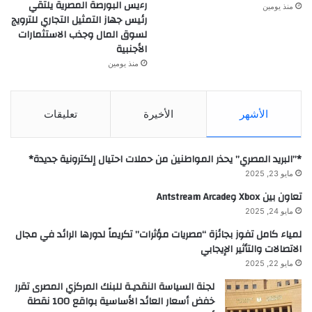
رءيس البورصة المصرية يلتقي
منذ يومين
رئيس جهاز التمثيل التجاري للترويج
لسوق المال وجذب الاستثمارات
الأجنبية
منذ يومين
الأشهر
الأخيرة
تعليقات
*”البريد المصري” يحذر المواطنين من حملات احتيال إلكترونية جديدة*
مايو 23, 2025
تعاون بين Xbox وAntstream Arcade
مايو 24, 2025
لمياء كامل تفوز بجائزة “مصريات مؤثرات” تكريماً لدورها الرائد في مجال
الاتصالات والتأثير الإيجابي
مايو 22, 2025
لجنة السياسة النقديـة للبنك المركزي المصرى تقرر
خفض أسعار العائد الأساسية بواقع 100 نقطة