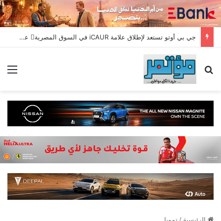
جي بي أوتو تستعد لإطلاق علامة iCAUR في السوق المصرية علامة عالمية جديدة لسيارات الطاقة الجديدة تجمع بين التكنولوجيا الذكية والتصميم الجريء وروح المغامر
بحث عن
الق
الرئيسية
/
تمويل