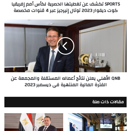
SPORTS تكشف عن تغطيتها الحصرية لكأس أمم إفريقيا
ديفوار
كوت ديفوار 2023 توتال إنيرجيز عبر 4 قنوات مخصصة
2023
توتال
إنيرجيز
QNB
عبر
الأهلي
4
يعلن
قنوات
نتائج
مخصصة
أعماله
المستقلة
والمجمعة
عن
الفترة
QNB الأهلي يعلن نتائج أعماله المستقلة والمجمعة عن
المالية
الفترة المالية المنتهية في ديسمبر 2023
المنتهية
في
ديسمبر
مقالات ذات صلة
2023