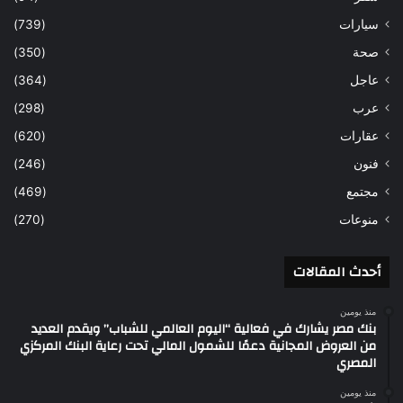
سيارات
(739)
صحة
(350)
عاجل
(364)
عرب
(298)
عقارات
(620)
فنون
(246)
مجتمع
(469)
منوعات
(270)
أحدث المقالات
منذ يومين
بنك مصر يشارك في فعالية “اليوم العالمي للشباب” ويقدم العديد
من العروض المجانية دعمًا للشمول المالي تحت رعاية البنك المركزي
المصري
منذ يومين