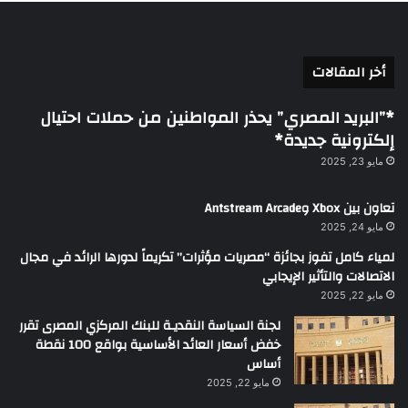
أخر المقالات
*”البريد المصري” يحذر المواطنين من حملات احتيال
إلكترونية جديدة*
مايو 23, 2025
تعاون بين Xbox وAntstream Arcade
مايو 24, 2025
لمياء كامل تفوز بجائزة “مصريات مؤثرات” تكريماً لدورها الرائد في مجال
الاتصالات والتأثير الإيجابي
مايو 22, 2025
لجنة السياسة النقديـة للبنك المركزي المصرى تقرر
خفض أسعار العائد الأساسية بواقع 100 نقطة
أساس
مايو 22, 2025