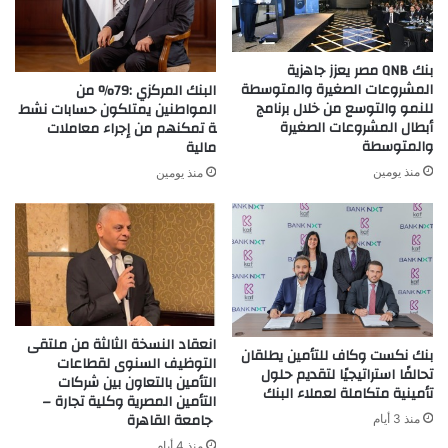
بنك QNB مصر يعزز جاهزية
المشروعات الصغيرة والمتوسطة
البنك المركزي :79% من
للنمو والتوسع من خلال برنامج
المواطنين يمتلكون حسابات نشط
أبطال المشروعات الصغيرة
ة تمكنهم من إجراء معاملات
والمتوسطة
مالية
منذ يومين
منذ يومين
انعقاد النسخة الثالثة من ملتقى
بنك نكست وكاف للتأمين يطلقان
التوظيف السنوى لقطاعات
تحالفًا استراتيجيًا لتقديم حلول
التأمين بالتعاون بين شركات
تأمينية متكاملة لعملاء البنك
التأمين المصرية وكلية تجارة –
جامعة القاهرة
منذ 3 أيام
منذ 4 أيام