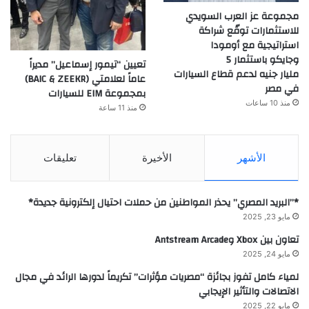
مجموعة عز العرب السويدي
للاستثمارات توقّع شراكة
استراتيجية مع أومودا
وجايكو باستثمار 5
تعيين “تيمور إسماعيل” مديراً
مليار جنيه لدعم قطاع السيارات
عاماً لعلامتي (BAIC & ZEEKR)
في مصر
بمجموعة EIM للسيارات
منذ 10 ساعات
منذ 11 ساعة
الأشهر
الأخيرة
تعليقات
*”البريد المصري” يحذر المواطنين من حملات احتيال إلكترونية جديدة*
مايو 23, 2025
تعاون بين Xbox وAntstream Arcade
مايو 24, 2025
لمياء كامل تفوز بجائزة “مصريات مؤثرات” تكريماً لدورها الرائد في مجال
الاتصالات والتأثير الإيجابي
مايو 22, 2025