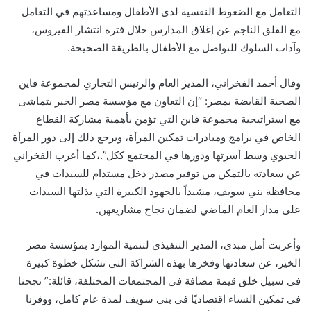
التعامل مع الضغوط النفسية لدى الأطفال ومساعدتهم في التعامل
مع القلق الناجم عن إغلاق المدارس خلال فترة انتشار الفيروس،
وآداب السلوك للتواصل مع الأطفال بالطريقة الصحيحة.
وقال أحمد الفخراني، المدير العام والرئيس التجاري لمجموعة فاين
الصحية القابضة بمصر: “إن التعاون مع مؤسسة مصر الخير يتماشى
مع استراتيجية مجموعة فاين التي تؤمن بأهمية مشاركة القطاع
الخاص في برامج ومبادرات تمكين المرأة، ويرجع ذلك إلى دور المرأة
الحيوي وسط أسرتها ودورها في المجتمع ككل”.،كما أعرب الفخراني
عن سعادته بالتمكن من توفير مصدر دخل مستدام للسيدات في
محافظة بني سويف، مشيداً بالجهود الكبيرة التي بذلتها السيدات
على مدار العام الماضي لضمان نجاح مشاريعهن.
وأعربت أمل مبدى، المدير التنفيذي لتنمية الموارد بمؤسسة مصر
الخير، عن سعادتها وفخرها بهذه الشراكة التي تشكل خطوة كبيرة
في سبيل خلق قيمة مضافة في المجتمعات المختلفة، قائلة:” نجحنا
في تمكين النساء اقتصاديًا في بني سويف لمدة عام كامل، ووفرنا