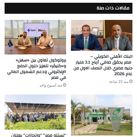
مقالات ذات صلة
البنك الأهلي الكويتي –
بروتوكول تعاون بين «سهل»
مصر يحقق صافي أرباح 3.1 مليار
و«كليڤر» لتعزيز حلول الدفع
جنيه مصري خلال النصف الاول من
الإلكتروني ودعم الشمول المالي
عام 2026
في مصر
منذ 22 ساعة
منذ أسبوع واحد
“نستله مصر” “وإنجازات” يعلنان