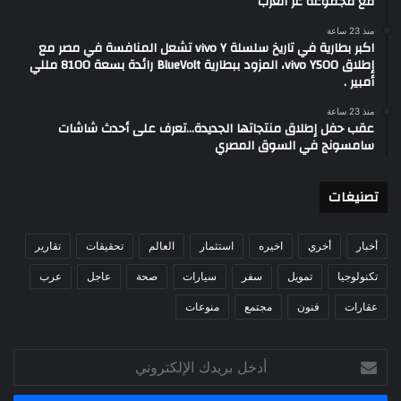
مع مجموعة عز العرب
منذ 23 ساعة
اكبر بطارية في تاريخ سلسلة vivo Y تشعل المنافسة في مصر مع
إطلاق vivo Y500، المزود ببطارية BlueVolt رائدة بسعة 8100 مللي
أمبير .
منذ 23 ساعة
عقب حفل إطلاق منتجاتها الجديدة…تعرف على أحدث شاشات
سامسونج في السوق المصري
تصنيغات
أخبار
أخري
اخيره
استثمار
العالم
تحقيقات
تقارير
تكنولوجيا
تمويل
سفر
سيارات
صحة
عاجل
عرب
عقارات
فنون
مجتمع
منوعات
أدخل
بريدك
الإلكتروني