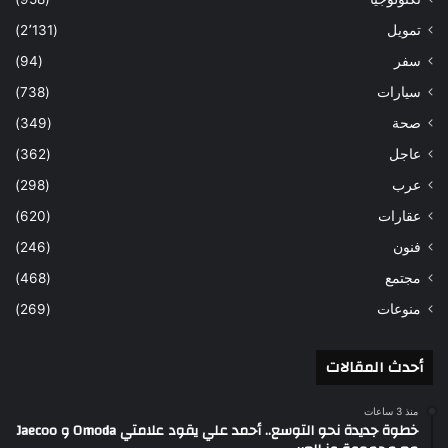
تمويل
(2٬131)
سفر
(94)
سيارات
(738)
صحة
(349)
عاجل
(362)
عرب
(298)
عقارات
(620)
فنون
(246)
مجتمع
(468)
منوعات
(269)
أحدث المقالات
منذ 3 ساعات
خطوة جديدة نحو التوسع.. أحمد علي يقود علامتي Omoda و Jaecoo