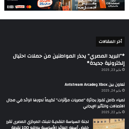
أخر المقالات
*”البريد المصري” يحذر المواطنين من حملات احتيال
إلكترونية جديدة*
مايو 23, 2025
تعاون بين Xbox وAntstream Arcade
مايو 24, 2025
لمياء كامل تفوز بجائزة “مصريات مؤثرات” تكريماً لدورها الرائد في مجال
الاتصالات والتأثير الإيجابي
مايو 22, 2025
لجنة السياسة النقديـة للبنك المركزي المصرى تقرر
خفض أسعار العائد الأساسية بواقع 100 نقطة