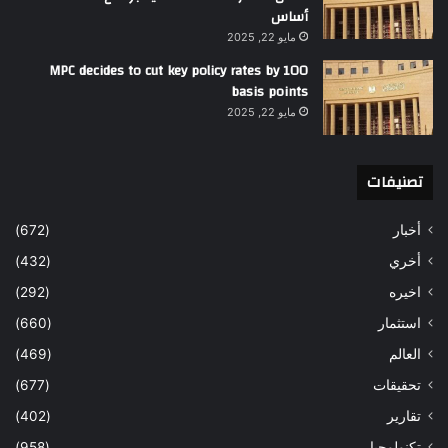
أساس
مايو 22, 2025
MPC decides to cut key policy rates by 100
basis points
مايو 22, 2025
تصنيفات
أخبار
(672)
أخري
(432)
اخيره
(292)
استثمار
(660)
العالم
(469)
تحقيقات
(677)
تقارير
(402)
تكنولوجيا
(958)