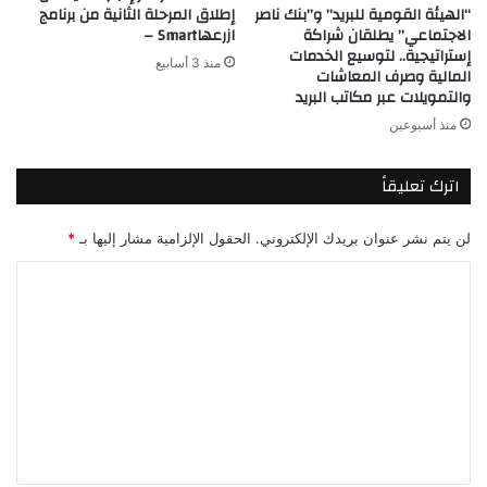
“الهيئة القومية للبريد” و”بنك ناصر
إطلاق المرحلة الثانية من برنامج
الاجتماعي” يطلقان شراكة
ازرعهاSmart –
إستراتيجية.. لتوسيع الخدمات
منذ 3 أسابيع
المالية وصرف المعاشات
والتمويلات عبر مكاتب البريد
منذ أسبوعين
اترك تعليقاً
لن يتم نشر عنوان بريدك الإلكتروني.
الحقول الإلزامية مشار إليها بـ
*
ا
ل
ت
ع
ل
ي
ق