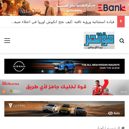
قيادة استثنائية ورؤية ثاقبة :كيف نجح انكوش اوروا في اعتلاء شيفروليه وام جى قمة مبيعات يوليو2026
بحث عن
الق
الرئيسية
/
أخبار