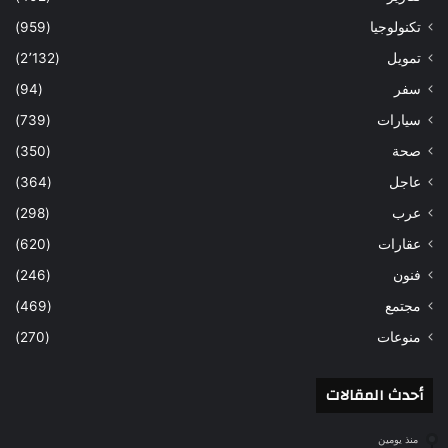
تكنولوجيا
(959)
تمويل
(2٬132)
سفر
(94)
سيارات
(739)
صحة
(350)
عاجل
(364)
عرب
(298)
عقارات
(620)
فنون
(246)
مجتمع
(469)
منوعات
(270)
أحدث المقالات
منذ يومين