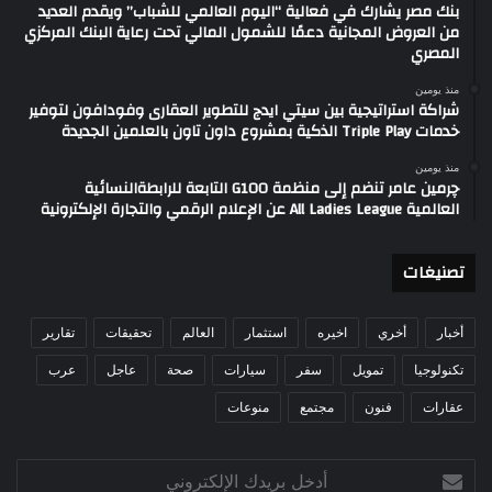
بنك مصر يشارك في فعالية “اليوم العالمي للشباب” ويقدم العديد
من العروض المجانية دعمًا للشمول المالي تحت رعاية البنك المركزي
المصري
منذ يومين
شراكة استراتيجية بين سيتي ايدج للتطوير العقارى وفودافون لتوفير
خدمات Triple Play الذكية بمشروع داون تاون بالعلمين الجديدة
منذ يومين
چرمين عامر تنضم إلى منظمة G100 التابعة للرابطةالنسائية
العالمية All Ladies League عن الإعلام الرقمي والتجارة الإلكترونية
تصنيغات
أخبار
أخري
اخيره
استثمار
العالم
تحقيقات
تقارير
تكنولوجيا
تمويل
سفر
سيارات
صحة
عاجل
عرب
عقارات
فنون
مجتمع
منوعات
أدخل
بريدك