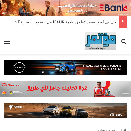
جي بي أوتو تستعد لإطلاق علامة iCAUR في السوق المصرية علامة عالمية جديدة لسيارات الطاقة الجديدة تجمع بين التكنولوجيا الذكية والتصميم الجريء وروح المغامر
بحث عن
الق
الرئيسية
/
تقارير