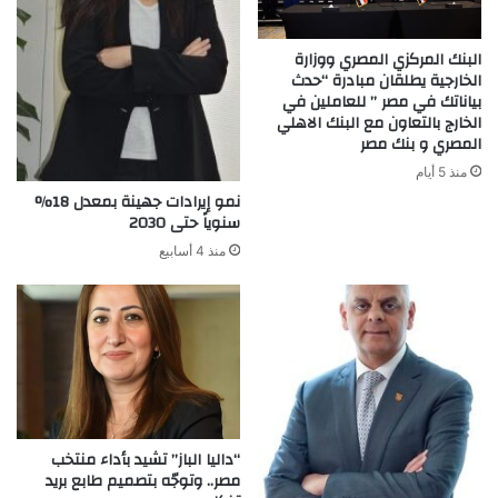
البنك المركزي المصري ووزارة
الخارجية يطلقان مبادرة “حدث
بياناتك في مصر ” للعاملين في
الخارج بالتعاون مع البنك الاهلي
المصري و بنك مصر
منذ 5 أيام
نمو إيرادات جهينة بمعدل 18%
سنوياً حتى 2030
منذ 4 أسابيع
“داليا الباز” تشيد بأداء منتخب
مصر.. وتوجّه بتصميم طابع بريد