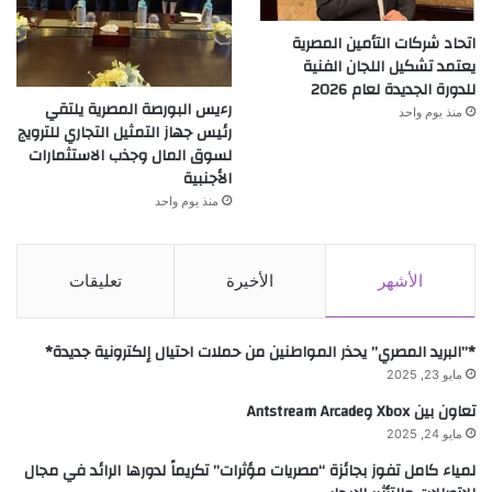
اتحاد شركات التأمين المصرية
يعتمد تشكيل اللجان الفنية
للدورة الجديدة لعام 2026
رءيس البورصة المصرية يلتقي
منذ يوم واحد
رئيس جهاز التمثيل التجاري للترويج
لسوق المال وجذب الاستثمارات
الأجنبية
منذ يوم واحد
الأشهر
الأخيرة
تعليقات
*”البريد المصري” يحذر المواطنين من حملات احتيال إلكترونية جديدة*
مايو 23, 2025
تعاون بين Xbox وAntstream Arcade
مايو 24, 2025
لمياء كامل تفوز بجائزة “مصريات مؤثرات” تكريماً لدورها الرائد في مجال