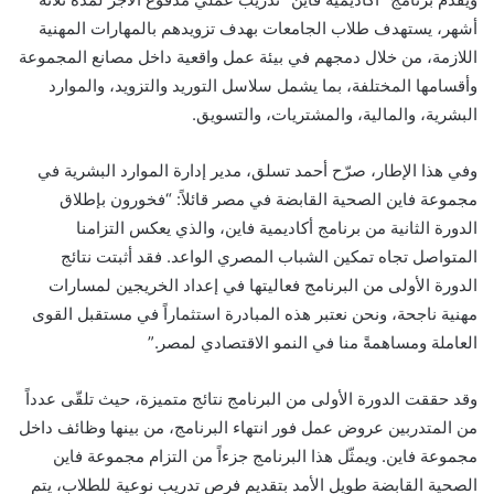
أشهر، يستهدف طلاب الجامعات بهدف تزويدهم بالمهارات المهنية
اللازمة، من خلال دمجهم في بيئة عمل واقعية داخل مصانع المجموعة
وأقسامها المختلفة، بما يشمل سلاسل التوريد والتزويد، والموارد
البشرية، والمالية، والمشتريات، والتسويق.
وفي هذا الإطار، صرّح أحمد تسلق، مدير إدارة الموارد البشرية في
مجموعة فاين الصحية القابضة في مصر قائلاً: “فخورون بإطلاق
الدورة الثانية من برنامج أكاديمية فاين، والذي يعكس التزامنا
المتواصل تجاه تمكين الشباب المصري الواعد. فقد أثبتت نتائج
الدورة الأولى من البرنامج فعاليتها في إعداد الخريجين لمسارات
مهنية ناجحة، ونحن نعتبر هذه المبادرة استثماراً في مستقبل القوى
العاملة ومساهمةً منا في النمو الاقتصادي لمصر.”
وقد حققت الدورة الأولى من البرنامج نتائج متميزة، حيث تلقّى عدداً
من المتدربين عروض عمل فور انتهاء البرنامج، من بينها وظائف داخل
مجموعة فاين. ويمثّل هذا البرنامج جزءاً من التزام مجموعة فاين
الصحية القابضة طويل الأمد بتقديم فرص تدريب نوعية للطلاب، يتم