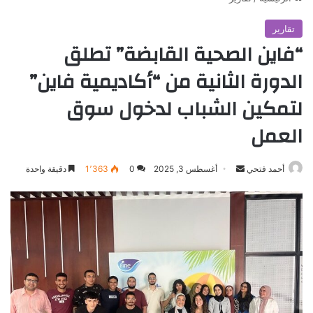
تقارير
“فاين الصحية القابضة” تطلق
الدورة الثانية من “أكاديمية فاين”
لتمكين الشباب لدخول سوق
العمل
أرسل
أحمد فتحي
أغسطس 3, 2025
0
1٬363
دقيقة واحدة
بريدا
إلكترونيا