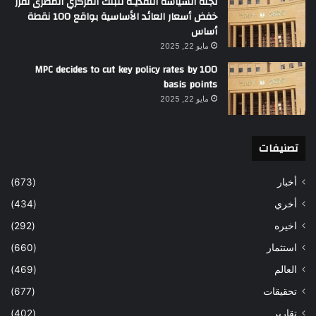
لجنة السياسة النقديـة للبنك المركزي المصرى تقرر
خفض أسعار العائد الأساسية بواقع 100 نقطة
أساس
مايو 22, 2025
MPC decides to cut key policy rates by 100
basis points
مايو 22, 2025
تصنيفات
أخبار
(673)
أخري
(434)
اخيره
(292)
استثمار
(660)
العالم
(469)
تحقيقات
(677)
تقارير
(402)