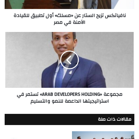
للقيادة
الآمنة
نافياتكس تزيح الستار عن «مسلك» أول تطبيق للقيادة
في
الآمنة في مصر
مصر
مجموعة
«ARAB
DEVELOPERS
HOLDING»
تستمر
في
استراتيجيتها
الداعمة
للنمو
مجموعة «ARAB DEVELOPERS HOLDING» تستمر في
والتسليم
استراتيجيتها الداعمة للنمو والتسليم
مقالات ذات صلة