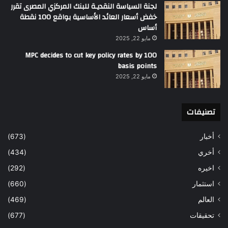
لجنة السياسة النقديـة للبنك المركزي المصرى تقرر
خفض أسعار العائد الأساسية بواقع 100 نقطة
أساس
مايو 22, 2025
MPC decides to cut key policy rates by 100
basis points
مايو 22, 2025
تصنيفات
أخبار
(673)
أخري
(434)
اخيره
(292)
استثمار
(660)
العالم
(469)
تحقيقات
(677)