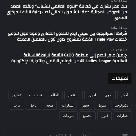
منذ 23 ساعة
بنك مصر يشارك في فعالية “اليوم العالمي للشباب” ويقدم العديد
من العروض المجانية دعمًا للشمول المالي تحت رعاية البنك المركزي
المصري
منذ 24 ساعة
شراكة استراتيجية بين سيتي ايدج للتطوير العقارى وفودافون لتوفير
خدمات Triple Play الذكية بمشروع داون تاون بالعلمين الجديدة
منذ يوم واحد
چرمين عامر تنضم إلى منظمة G100 التابعة للرابطةالنسائية
العالمية All Ladies League عن الإعلام الرقمي والتجارة الإلكترونية
تصنيغات
أخبار
أخري
اخيره
استثمار
العالم
تحقيقات
تقارير
تكنولوجيا
تمويل
سفر
سيارات
صحة
عاجل
عرب
عقارات
فنون
مجتمع
منوعات
أدخل