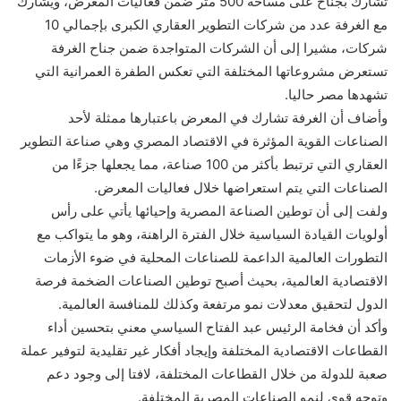
تشارك بجناح على مساحة 500 متر ضمن فعاليات المعرض، ويشارك
مع الغرفة عدد من شركات التطوير العقاري الكبرى بإجمالي 10
شركات، مشيرا إلى أن الشركات المتواجدة ضمن جناح الغرفة
تستعرض مشروعاتها المختلفة التي تعكس الطفرة العمرانية التي
تشهدها مصر حاليا.
وأضاف أن الغرفة تشارك في المعرض باعتبارها ممثلة لأحد
الصناعات القوية المؤثرة في الاقتصاد المصري وهي صناعة التطوير
العقاري التي ترتبط بأكثر من 100 صناعة، مما يجعلها جزءًا من
الصناعات التي يتم استعراضها خلال فعاليات المعرض.
ولفت إلى أن توطين الصناعة المصرية وإحيائها يأتي على رأس
أولويات القيادة السياسية خلال الفترة الراهنة، وهو ما يتواكب مع
التطورات العالمية الداعمة للصناعات المحلية في ضوء الأزمات
الاقتصادية العالمية، بحيث أصبح توطين الصناعات الضخمة فرصة
الدول لتحقيق معدلات نمو مرتفعة وكذلك للمنافسة العالمية.
وأكد أن فخامة الرئيس عبد الفتاح السياسي معني بتحسين أداء
القطاعات الاقتصادية المختلفة وإيجاد أفكار غير تقليدية لتوفير عملة
صعبة للدولة من خلال القطاعات المختلفة، لافتا إلى وجود دعم
وتوجه قوي لنمو الصناعات المصرية المختلفة.