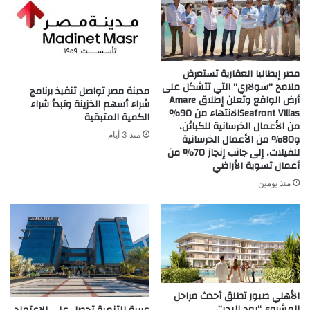
مصر إيطاليا العقارية تستعرض
ملامح “سولاري” التي تتشكل على
مدينة مصر تواصل تنفيذ برنامج
أرض الواقع وتعلن إطلاق Amare
شراء أسهم الخزينة وتبدأ شراء
Seafront Villasالانتهاء من 90%
الكمية المتبقية
من الأعمال الخرسانية للكبائن،
منذ 3 أيام
و80% من الأعمال الخرسانية
للفيلات، إلى جانب إنجاز 70% من
أعمال تسوية الأراضي
منذ يومين
الأهلي صبور تطلق أحدث مراحل
المشروع “يود البحر”،
عربية للتنمية تحصل على الاعتماد