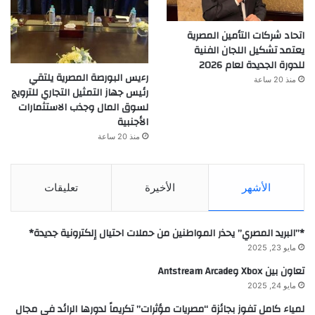
اتحاد شركات التأمين المصرية
يعتمد تشكيل اللجان الفنية
للدورة الجديدة لعام 2026
رءيس البورصة المصرية يلتقي
منذ 20 ساعة
رئيس جهاز التمثيل التجاري للترويج
لسوق المال وجذب الاستثمارات
الأجنبية
منذ 20 ساعة
الأشهر
الأخيرة
تعليقات
*”البريد المصري” يحذر المواطنين من حملات احتيال إلكترونية جديدة*
مايو 23, 2025
تعاون بين Xbox وAntstream Arcade
مايو 24, 2025
لمياء كامل تفوز بجائزة “مصريات مؤثرات” تكريماً لدورها الرائد في مجال