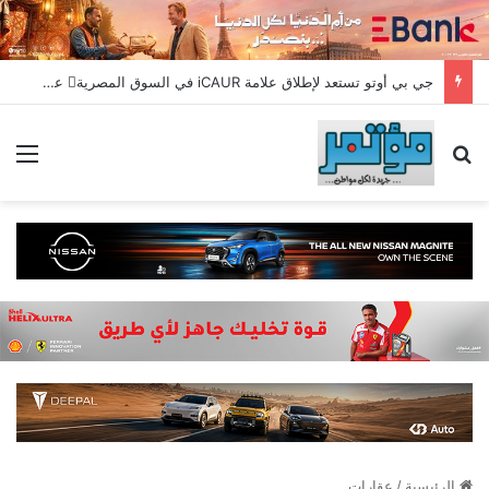
جي بي أوتو تستعد لإطلاق علامة iCAUR في السوق المصرية علامة عالمية جديدة لسيارات الطاقة الجديدة تجمع بين التكنولوجيا الذكية والتصميم الجريء وروح المغامر
بحث عن
الق
الرئيسية
/
عقارات