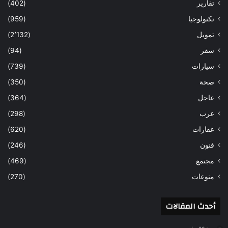
تقارير
(402)
تكنولوجيا
(959)
تمويل
(2٬132)
سفر
(94)
سيارات
(739)
صحة
(350)
عاجل
(364)
عرب
(298)
عقارات
(620)
فنون
(246)
مجتمع
(469)
منوعات
(270)
أحدث المقالات