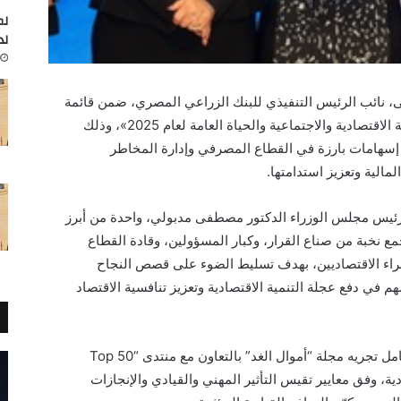
لم
لد
ل 2026″، غادة مصطفى، نائب الرئيس التنفيذي للبنك الزراعي المصري، ضمن قائمة
أفضل 50 سيدة تأثيرًا في مصر في مجال التنمية الاقتصادية والاجتماعية والحياة العامة لعام 2025»، وذلك
ن إسهامات بارزة في القطاع المصرفي وإدارة المخاطر
الية وتعزيز استدامتها.
 رئيس مجلس الوزراء الدكتور مصطفى مدبولي، واحدة من أبرز
ع نخبة من صناع القرار، وكبار المسؤولين، وقادة القطاع
راء الاقتصاديين، بهدف تسليط الضوء على قصص النجاح
 في دفع عجلة التنمية الاقتصادية وتعزيز تنافسية الاقتصاد
ويستند اختيار المكرمين في القمة إلى تقييم شامل تجريه مجلة “أموال الغد” بالتعاون مع منتدى “Top 50
ادية، وفق معايير تقيس التأثير المهني والقيادي والإنجازات