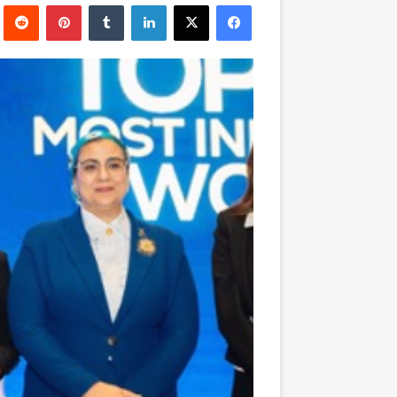
فيسبوك
‫X
لينكدإن
بينتيريست
إلكترونيا