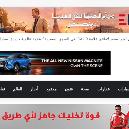
يارات
عقارات
صحة
فنون
مجتمع
أخبار
العالم
تقا