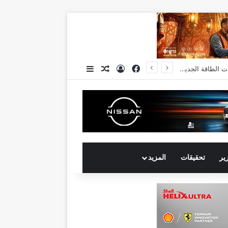
فيسبوك
تسجيل الدخول
مقال عشوائي
إضافة عمود جانبي
انكوش ارورا ضمن قائمة أقوى 100 رئيس تنفيذي في الشرق الأوسط لعام 2026 في قائمة فوربس الشرق الأوسط”
رير
تحقيقات
المزيد