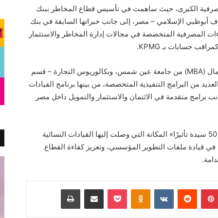
مصرفية الكبرى، حيث ساهمت في تأسيس قطاع المخاطر ببنك
أبوظبي الإسلامي – مصر، إلى جانب خبراتها السابقة في بنك
اءات المصرفية المتخصصة في مجالات إدارة المخاطر والاستثمار
قب حسابات بـ KPMG.
وتحمل غادة مصطفى درجة ماجستير إدارة الأعمال (MBA) من جامعة عين شمس، وبكالوريوس التجارة – قسم
يد من البرامج التنفيذية المتخصصة، من بينها برنامج القيادات
جانب برامج متقدمة في الائتمان والاستثمار والتمويل داخل مصر
ويؤكد اختيار غادة مصطفى ضمن قائمة «أفضل 50 سيدة تأثيرًا» المكانة التي وصلت إليها القيادات النسائية
في قيادة ملفات التطوير المؤسسي، وتعزيز كفاءة القطاع
امة.
بينتيريست
Odnoklassniki
‫Pocket
مشاركة عبر البريد
طباعة