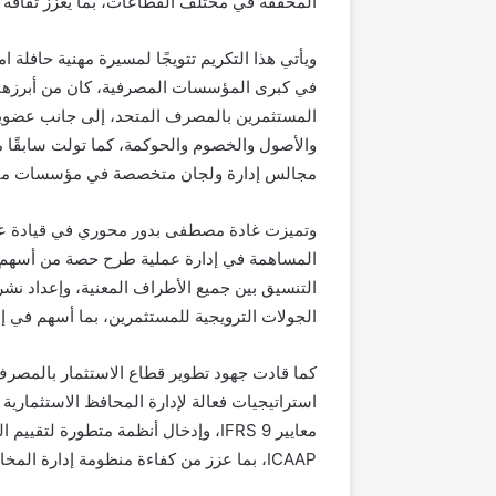
المحققة في مختلف القطاعات، بما يعزز ثقافة الت
ويأتي هذا التكريم تتويجًا لمسيرة مهنية حافلة 
في كبرى المؤسسات المصرفية، كان من أبرزها قي
المستثمرين بالمصرف المتحد، إلى جانب عضويتها
والأصول والخصوم والحوكمة، كما تولت سابقً
مجالس إدارة ولجان متخصصة في مؤسسات مالي
وتميزت غادة مصطفى بدور محوري في قيادة عدد
المساهمة في إدارة عملية طرح حصة من أسهم
التنسيق بين جميع الأطراف المعنية، وإعداد نش
الجولات الترويجية للمستثمرين، بما أسهم في إ
كما قادت جهود تطوير قطاع الاستثمار بالمصرف
استراتيجيات فعالة لإدارة المحافظ الاستثمارية
معايير IFRS 9، وإدخال أنظمة متطورة 
ICAAP، بما عزز من كفاءة منظومة إدارة المخاطر والحوكمة داخل البنك.