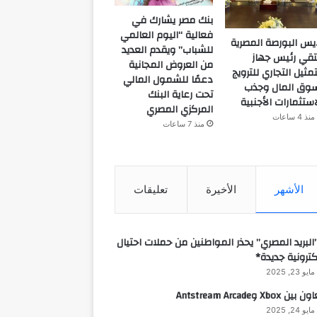
بنك مصر يشارك في
فعالية “اليوم العالمي
يس البورصة المصرية
للشباب” ويقدم العديد
تقي رئيس جهاز
من العروض المجانية
تمثيل التجاري للترويج
دعمًا للشمول المالي
وق المال وجذب
تحت رعاية البنك
استثمارات الأجنبية
المركزي المصري
منذ 4 ساعات
منذ 7 ساعات
الأشهر
الأخيرة
تعليقات
البريد المصري” يحذر المواطنين من حملات احتيال
كترونية جديدة*
مايو 23, 2025
 بين Xbox وAntstream Arcade
مايو 24, 2025