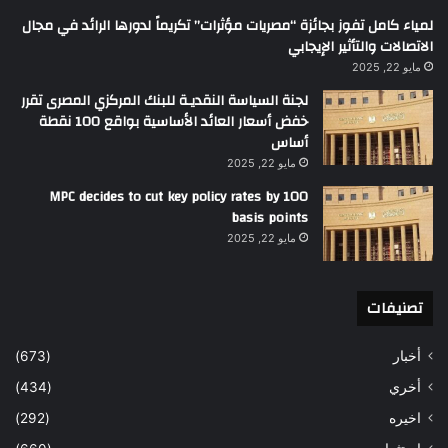
لمياء كامل تفوز بجائزة “مصريات مؤثرات” تكريماً لدورها الرائد في مجال
الاتصالات والتأثير الإيجابي
مايو 22, 2025
لجنة السياسة النقديـة للبنك المركزي المصرى تقرر
خفض أسعار العائد الأساسية بواقع 100 نقطة
أساس
مايو 22, 2025
MPC decides to cut key policy rates by 100
basis points
مايو 22, 2025
تصنيفات
أخبار
(673)
أخري
(434)
اخيره
(292)