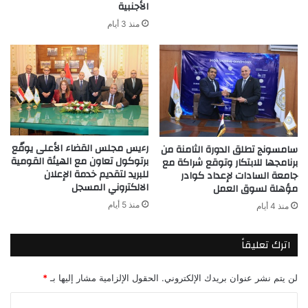
والربح
الأجنبية
قبل
منذ 3 أيام
خصم
الضرائب
بنسبة
20%
رءيس مجلس القضاء الأعلى يوقّع
سامسونج تطلق الدورة الثامنة من
برتوكول تعاون مع الهيئة القومية
برنامجها للابتكار وتوقع شراكة مع
للبريد لتقديم خدمة الإعلان
جامعة السادات لإعداد كوادر
الالكتروني المسجل
مؤهلة لسوق العمل
منذ 5 أيام
منذ 4 أيام
اترك تعليقاً
لن يتم نشر عنوان بريدك الإلكتروني.
الحقول الإلزامية مشار إليها بـ
*
ا