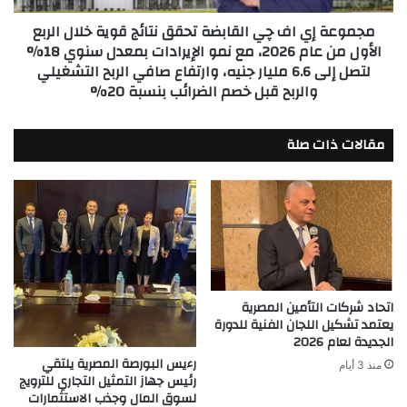
خلال
مجموعة إي اف چي القابضة تحقق نتائج قوية خلال الربع
الربع
الأول من عام 2026، مع نمو الإيرادات بمعدل سنوي 18%
الأول
لتصل إلى 6.6 مليار جنيه، وارتفاع صافي الربح التشغيلي
من
والربح قبل خصم الضرائب بنسبة 20%
عام
2026،
مع
مقالات ذات صلة
نمو
الإيرادات
بمعدل
سنوي
18%
لتصل
إلى
6.6
مليار
اتحاد شركات التأمين المصرية
جنيه،
يعتمد تشكيل اللجان الفنية للدورة
وارتفاع
الجديدة لعام 2026
صافي
رءيس البورصة المصرية يلتقي
منذ 3 أيام
الربح
رئيس جهاز التمثيل التجاري للترويج
التشغيلي
لسوق المال وجذب الاستثمارات