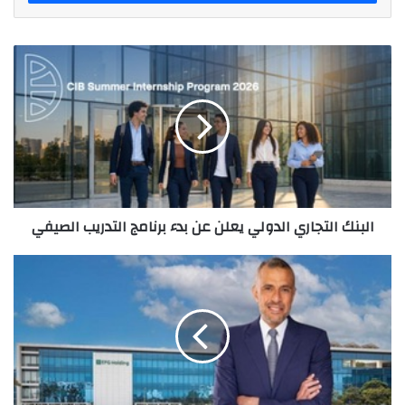
البنك
التجاري
الدولي
يعلن
عن
بدء
برنامج
التدريب
الصيفي
البنك التجاري الدولي يعلن عن بدء برنامج التدريب الصيفي
مجموعة
إي
اف
چي
القابضة
تحقق
نتائج
قوية