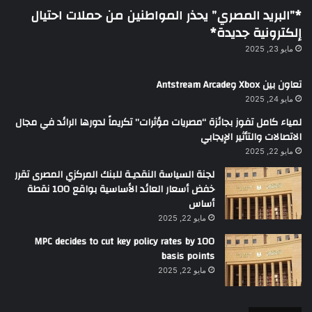
*”البريد المصري” يحذر المواطنين من حملات احتيال
إلكترونية جديدة*
مايو 23, 2025
تعاون بين Xbox وAntstream Arcade
مايو 24, 2025
لمياء كامل تفوز بجائزة “مصريات مؤثرات” تكريماً لدورها الرائد في مجال
الاتصالات والتأثير الإيجابي
مايو 22, 2025
لجنة السياسة النقديـة للبنك المركزي المصرى تقرر
خفض أسعار العائد الأساسية بواقع 100 نقطة
أساس
مايو 22, 2025
MPC decides to cut key policy rates by 100
basis points
مايو 22, 2025