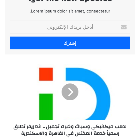
Lorem ipsum dolor sit amet, consectetur.
أدخل
بريدك
الإلكتروني
لطلب
ميكانيكي
وسباك
وخبراء
تجميل
..
انداريفر
تطلق
رسمياً
لطلب ميكانيكي وسباك وخبراء تجميل .. انداريفر تطلق
خدمة
رسمياً خدمة المختص في القاهرة والاسكندرية
المختص
في