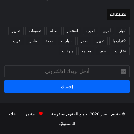
تصنيغات
أخبار
أخري
اخيره
استثمار
العالم
تحقيقات
تقارير
تكنولوجيا
تمويل
سفر
سيارات
صحة
عاجل
عرب
عقارات
فنون
مجتمع
منوعات
أدخل
بريدك
الإلكتروني
© حقوق النشر 2026، جميع الحقوق محفوظة |
المؤتمر
|
اخلاء
المسؤوليّة