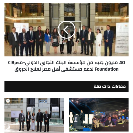
القاهرة
40
والاسكندرية
مليون
جنيه
من
مؤسسة
البنك
التجاري
الدولي-
مصرCIB
40 مليون جنيه من مؤسسة البنك التجاري الدولي-مصرCIB
Foundation
Foundation لدعم مستشفى أهل مصر لعلاج الحروق
لدعم
مستشفى
أهل
مقالات ذات صلة
مصر
لعلاج
الحروق