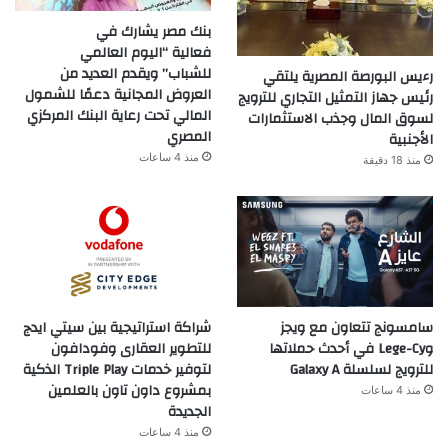
بنك مصر يشارك في
فعالية “اليوم العالمي
للشباب” ويقدم العديد من
رءيس البورصة المصرية يلتقي
العروض المجانية دعمًا للشمول
رئيس جهاز التمثيل التجاري للترويج
المالي تحت رعاية البنك المركزي
لسوق المال وجذب الاستثمارات
المصري
الأجنبية
منذ 4 ساعات
منذ 18 دقيقة
سامسونج تتعاون مع ويجز
شراكة استراتيجية بين سيتي ايدج
وLege-Cy في أحدث حملاتها
للتطوير العقارى وفودافون
للترويج لسلسلة Galaxy A
لتوفير خدمات Triple Play الذكية
بمشروع داون تاون بالعلمين
منذ 4 ساعات
الجديدة
منذ 4 ساعات