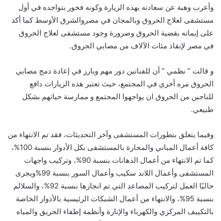
وأعرب وهبة عن سعادته بهذه الزيارة وكونه فخور بتواجده في أول
مستشفى لعلاج الحروق وبالمجان في مصروالشرق الأوسط كما أكد
على إيمانه بقضية الحروق وضرورة وجود مستشفى لعلاج الحروق
في مصر لإنقاذ مئات الآلاف من مصابي الحروق.
و قالت ” نظمي ” أن للفنانين دور مهم وبارز في إعادة دمج مصابي
الحروق مره أخري في المجتمع، حيث تعتبر هذه الزيارات دافع
للناجين من الحروق ان يواجهوا المجتمع و ممارسة حياتهم بشكل
طبيعي.
وفيما يتعلق بتطورات المستشفى وآخر التحديثات، فقد تم الانتهاء من
كافة أعمال المباني والمحارة بالمستشفى بكل الأدوار بنسبة 100%،
كما تم الانتهاء من أعمال الدهانات بنسبة 90%، وتركيب واجهات
المستشفى وأعمال اللاند سكيب وأعمال السور بنسبة 99%ويجرى
حاليًا العمل لتركيب المصاعد التي تم انجازها بنسبة 92%، والسلالم
بنسبة 95%، والانتهاء من أعمال الشبكات الرئيسية بالأدوار الخاصة
بالتكييف المركزي والكهرباء والإنارة وأنظمة إطفاء الحريق والمياه