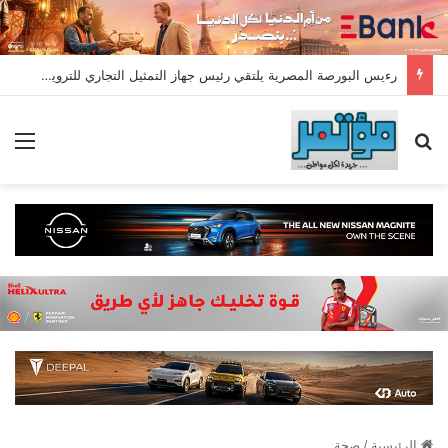
رءيس البورصة المصرية يلتقي رئيس جهاز التمثيل التجاري للترويج لسوق المال وجذب الاستثمارات الأجنبية
بحث عن
الق
الرئيسية
/
صحة