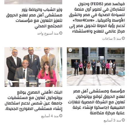
فيكسد مصر (FEDIS) وحلول
تتشاركان في تطوير أول منصة
وزير الشباب والرياضة يزور
للسياحة الصحية في مصر والشرق
مستشفى أهل مصر لعلاج الحروق
الأوسط وأفريقيا.. «Tour4Cure»
لتعزيز التعاون مع مؤسسات
تدعم رؤية الدولة لتحويل مصر إلى
المجتمع المدني
مركز عالمي للعلاج والاستشفاء
منذ أسبوع واحد
منذ 5 ساعات
مؤسسة ومستشفى أهل مصر
البنك الأهلي المصري يوقع
لعلاج الحروق توقع بروتوكول
بروتوكول تعاون مع مستشفيات
تعاون مع الشركة المصرية للغازات
جامعة عين شمس لدعم استكمال
الطبيعية (جاسكو) لإنشاء غرفة
إنشاء مستشفى الطوارئ الجديدة.
عناية مركزة متكاملة
منذ 4 أسابيع
منذ 3 أسابيع