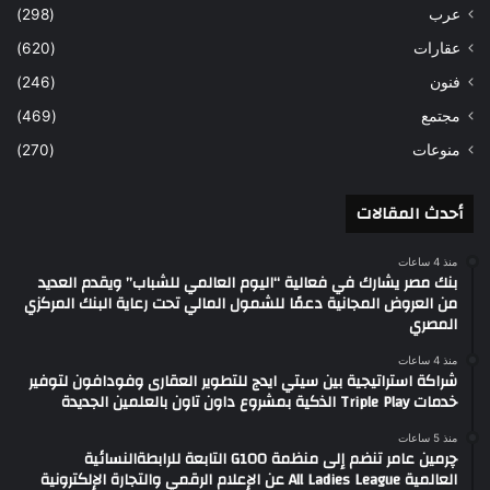
عرب
(298)
عقارات
(620)
فنون
(246)
مجتمع
(469)
منوعات
(270)
أحدث المقالات
منذ 4 ساعات
بنك مصر يشارك في فعالية “اليوم العالمي للشباب” ويقدم العديد
من العروض المجانية دعمًا للشمول المالي تحت رعاية البنك المركزي
المصري
منذ 4 ساعات
شراكة استراتيجية بين سيتي ايدج للتطوير العقارى وفودافون لتوفير
خدمات Triple Play الذكية بمشروع داون تاون بالعلمين الجديدة
منذ 5 ساعات
چرمين عامر تنضم إلى منظمة G100 التابعة للرابطةالنسائية
العالمية All Ladies League عن الإعلام الرقمي والتجارة الإلكترونية