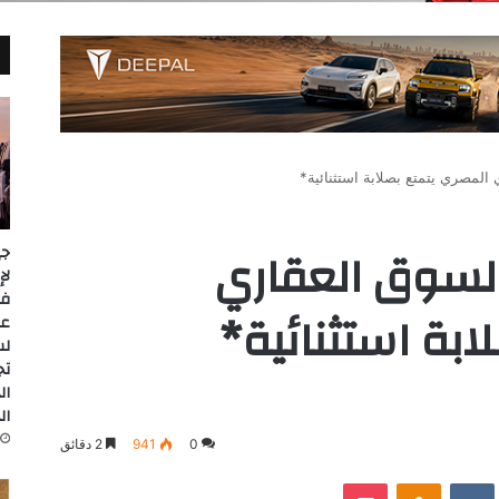
المصري يتمتع بصلابة استثنائية*
السوق العقاري
جي
ابة استثنائية*
عل
لس
تج
ال
ال
0
941
2 دقائق
‫Pocket
Odnoklassniki