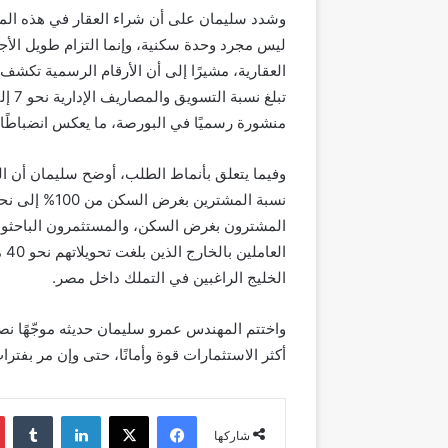
وشدد سليمان على أن شراء العقار في هذه المر
ليس مجرد وحدة سكنية، وإنما التزام طويل الأجل
منشورة رسميًا في البورصة، ما يعكس انضباطًا 
وفيما يتعلق بأنماط الطلب، أوضح سليمان أن ا
المشترون بغرض السكن، والمستثمرون الباحثون ع
ال
الخليج الراغبين في التملك داخل مصر.
واختتم المهندس عمرو سليمان حديثه موجّهًا نص
أكثر الاستثمارات قوة وأمانًا، حتى وإن مر بفترات 
فيسبوك
‫X
لينكدإن
شاركها