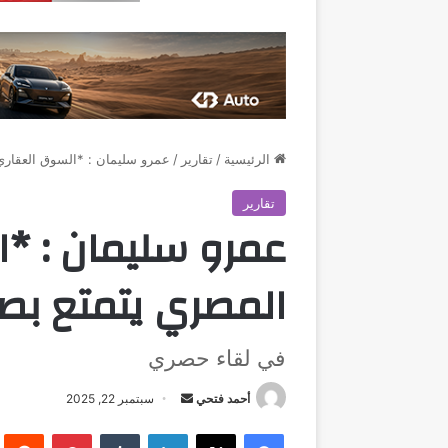
الرئيسية
/
تقارير
/
عمرو سليمان : *السوق العقاري 
تقارير
عمرو سليمان : *
المصري يتمتع بصل
في لقاء حصري
أرسل
أحمد فتحي
سبتمبر 22, 2025
بريدا
فيسبوك
‫X
لينكدإن
بينتيريست
إلكترونيا