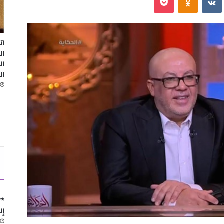
ات
ال
ال
ال
*”
إل