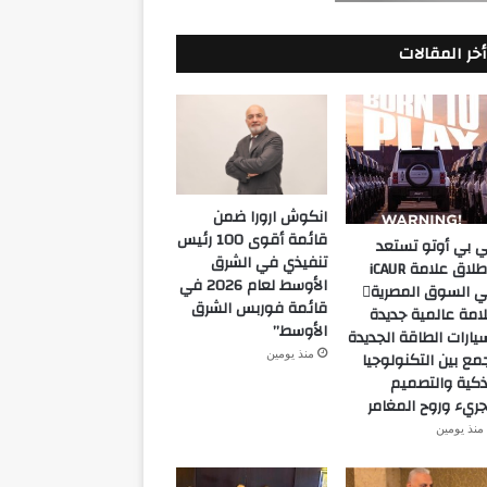
أخر المقالات
انكوش ارورا ضمن
قائمة أقوى 100 رئيس
 بي أوتو تستعد
تنفيذي في الشرق
لإطلاق علامة iCAUR
الأوسط لعام 2026 في
في السوق المصرية
قائمة فوربس الشرق
امة عالمية جديدة
الأوسط”
يارات الطاقة الجديدة
منذ يومين
مع بين التكنولوجيا
ذكية والتصميم
جريء وروح المغامر
منذ يومين