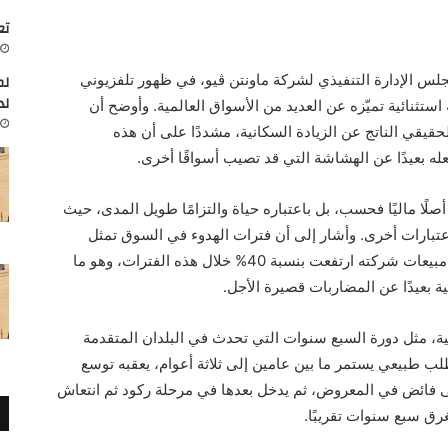
تعاون
الإدارة التنفيذي لشركة ماونتن ڤيو، في ظهور تلفزيوني
لم
لد
تثنائية تميّزه عن العديد من الأسواق العالمية. وأوضح أن
يقي الناتج عن الزيادة السكانية، مشددًا على أن هذه
 بعيدًا عن الهشاشة التي قد تصيب أسواقًا أخرى.
 أصلًا ماليًا فحسب، بل باعتباره حياة والتزامًا طويل المدى، حيث
عتبارات أخرى. وأشار إلى أن فترات الهدوء في السوق تمثل
اختبارًا حقيقيًا للمستثمرين الجادين، موضحًا أن مبيعات شركته ارتفعت بنسبة 40% خلال هذه الفترات، وهو ما
بعيدًا عن المضاربات قصيرة الأجل.
ية، مثل دورة السبع سنوات التي تحدث في البلدان المتقدمة
لب طبيعي يستمر ما بين عامين إلى ثلاثة أعوام، يعقبه توسع
لى فائض في المعروض، ثم يدخل بعدها في مرحلة ركود ثم انتعاش
رق سبع سنوات تقريبًا.