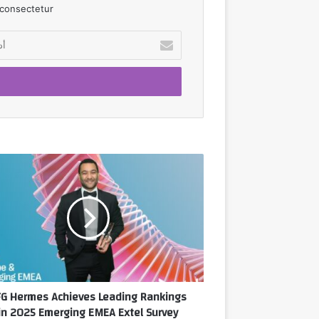
consectetur.
أدخل
بريدك
الإلكتروني
EFG
Hermes
Achieves
Leading
Rankings
in
2025
Emerging
EMEA
FG Hermes Achieves Leading Rankings
Extel
in 2025 Emerging EMEA Extel Survey
Survey