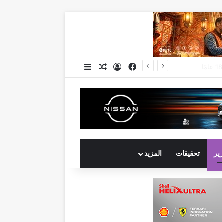
فيسبوك
تسجيل الدخول
مقال عشوائي
إضافة عمود جانبي
جي بي أوتو تستعد لإطلاق علامة iCAUR في السوق المصرية علامة عالمية جديدة لسيارات الطاقة الجديدة تجمع بين التكنولوجيا الذكية والتصميم الجريء وروح المغامر
رير
تحقيقات
المزيد