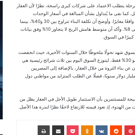
حلة يتطلب الاعتماد على شركات كبرى راسخة، نظرًا لأن العقار
. كما نفى ما يُتداول بشأن المبالغة في أسعار الوحدات
العقارية، مشيرًا إلى أن الأرقام الرسمية تكشف واقعًا مغايرًا. وأوضح أن تكلفة البناء تتراوح بين 30 و40%، بينما
تبلغ نسبة التسويق والمصاريف الإدارية نحو 7 إلى 8%. وأكد أن متوسط هامش الربح لا يتجاوز 10% وفق بيانات
كبيرًا في السوق.
لسوق شهد تحولًا ملحوظًا خلال السنوات الأخيرة، حيث انخفضت
نسبة المشترين بغرض السكن من 100% إلى نحو 30% فقط، ليتوزع السوق اليوم بين ثلاث شرائح رئيسية هي
ن بناء الثروة من خلال العقار، بالإضافة إلى المصريين
عاملين بالخارج الذين بلغت تحويلاتهم نحو 40 مليار دولار سنويًا، فضلًا عن الطلب المتزايد من مواطني دول
يحة للمستثمرين بأن الاستثمار طويل الأجل في العقار يظل من
من الهدوء، إذ تعود قيمته للارتفاع لاحقًا نظرًا لندرة هذا الأصل.
بينتيريست
Odnoklassniki
‫Pocket
مشاركة عبر البريد
طباعة