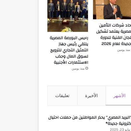
حاد شركات التأمين
مصرية يعتمد تشكيل
لجان الفنية للدورة
رءيس البورصة المصرية
جديدة لعام 2026
يلتقي رئيس جهاز
التمثيل التجاري للترويج
منذ يومين
لسوق المال وجذب
الاستثمارات الأجنبية
منذ يومين
الأشهر
الأخيرة
تعليقات
البريد المصري” يحذر المواطنين من حملات احتيال
كترونية جديدة*
مايو 23, 2025