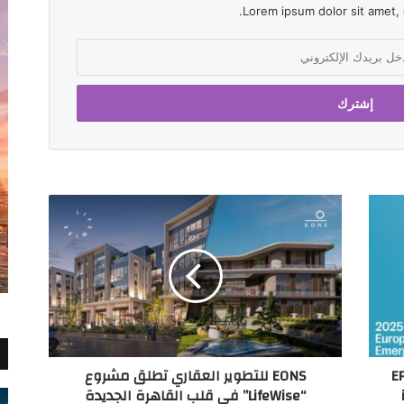
Lorem ipsum dolor sit amet, 
EONS
للتطوير
العقاري
تطلق
مشروع
“LifeWise”
في
قلب
القاهرة
E
EONS للتطوير العقاري تطلق مشروع
الجديدة
“LifeWise” في قلب القاهرة الجديدة