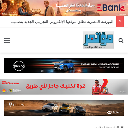
البورصة المصرية تطلق موقعها الإلكتروني التجريبي الجديد بتصميم عصري ومؤشرات لحظية وأقسام متطورة
بحث عن
الق
الرئيسية
/
تقارير