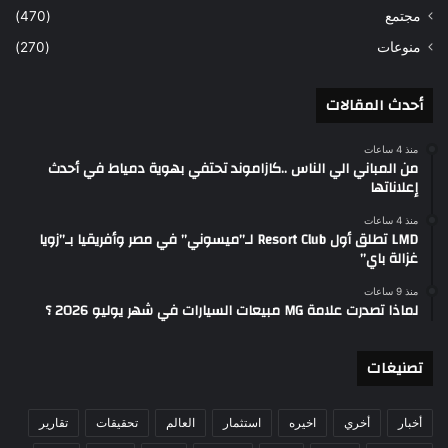
مجتمع
(470)
منوعات
(270)
أحدث المقالات
منذ 4 ساعات
من المباني الي الناس ..كازاموند تحتفي بهوية دمياط في أحدث
إعلاناتها
منذ 4 ساعات
LMD تطلق أول Resort Club لـ”ميسوني” في مصر وأفريقيا بـ”زويا
غزالة باي”
منذ 9 ساعات
لماذا تصدرت علامة MG مبيعات السيارات في شهر يوليو 2026 ؟
تصنيغات
أخبار
أخري
اخيره
استثمار
العالم
تحقيقات
تقارير