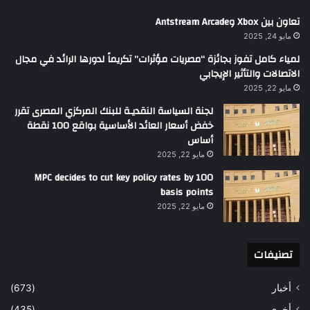
تعاون بين Xbox وAntstream Arcade
مايو 24, 2025
لمياء كامل تفوز بجائزة “مصريات مؤثرات” تكريماً لدورها الرائد في مجال
الاتصالات والتأثير الإيجابي
مايو 22, 2025
لجنة السياسة النقديـة للبنك المركزي المصرى تقرر
خفض أسعار العائد الأساسية بواقع 100 نقطة
أساس
مايو 22, 2025
MPC decides to cut key policy rates by 100
basis points
مايو 22, 2025
تصنيفات
أخبار
(673)
أخري
(435)