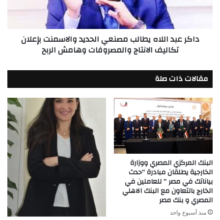
والاسمنت
بإعلان
تكاليف
داكر عبد اللاه يطالب مصنعي الحديد والاسمنت بإعلان
الانتاج
تكاليف الانتاج والمصروفات وهامش الربح
والمصروفات
وهامش
الربح
مقالات ذات صلة
البنك المركزي المصري ووزارة
الخارجية يطلقان مبادرة “حدث
بياناتك في مصر ” للعاملين في
الخارج بالتعاون مع البنك الاهلي
المصري و بنك مصر
منذ أسبوع واحد