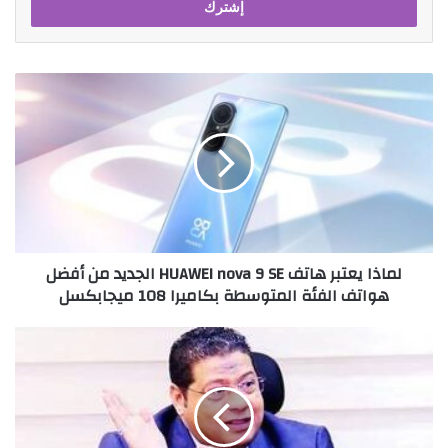
لماذا
يعتبر
هاتف
HUAWEI
nova
9
SE
الجديد
من
لماذا يعتبر هاتف HUAWEI nova 9 SE الجديد من أفضل
أفضل
هواتف الفئة المتوسطة بكاميرا 108 ميجابكسل
هواتف
الفئة
المتوسطة
داكر
بكاميرا
عبد
108
اللاه
ميجابكسل
يطالب
مصنعي
الحديد