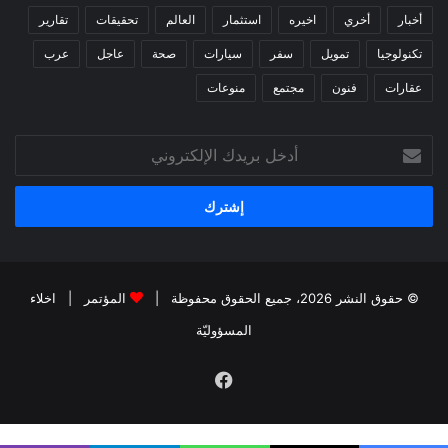
أخبار
أخري
اخيره
استثمار
العالم
تحقيقات
تقارير
تكنولوجيا
تمويل
سفر
سيارات
صحة
عاجل
عرب
عقارات
فنون
مجتمع
منوعات
أدخل
بريدك
الإلكتروني
© حقوق النشر 2026، جميع الحقوق محفوظة |
المؤتمر
|
اخلاء
المسؤوليّة
فيسبوك