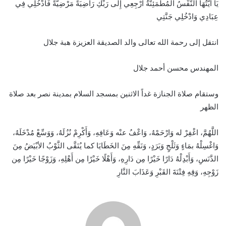
يَا أَيَّتُهَا النَّفْسُ الْمُطْمَئِنَّةُ ارْجِعِي إِلَى رَبِّكِ رَاضِيَةً مَرْضِيَّةً فَادْخُلِي فِي
عِبَادِي وَادْخُلِي جَنَّتِي
انتقل إلى رحمة الله تعالى والد الصديقة العزيزة هبة جلال
المهندس محسن أحمد جلال
وستقام صلاة الجنازة غداً الاثنين بمسجد السلام بمدينة نصر بعد صلاة
الظهر
اللَّهُمَّ، اغْفِرْ له وَارْحَمْهُ، وَاعْفُ عنْه وَعَافِهِ، وَأَكْرِمْ نُزُلَهُ، وَوَسِّعْ مُدْخَلَهُ،
وَاغْسِلْهُ بمَاءٍ وَثَلْجٍ وَبَرَدٍ، وَنَقِّهِ مِنَ الخَطَايَا كما يُنَقَّى الثَّوْبُ الأبْيَضُ مِنَ
الدَّنَسِ، وَأَبْدِلْهُ دَارًا خَيْرًا مِن دَارِهِ، وَأَهْلًا خَيْرًا مِن أَهْلِهِ، وَزَوْجًا خَيْرًا مِن
زَوْجِهِ، وَقِهِ فِتْنَةَ القَبْرِ وَعَذَابَ النَّارِ