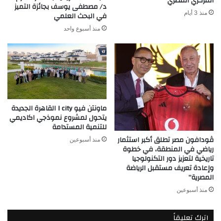
المركزي المصري
د/ مصطفى يوسف بجائزة التميز
منذ 3 أيام
في البحث العلمي
منذ أسبوع واحد
ماونتن فيو I city القاهرة الجديدة
يتحول لمشروع نموذجي اكاديمي
للتنمية المستدامة
ڤودافون مصر تطلق أكبر استثمار
منذ أسبوعين
رياضي في المنطقة، في خطوة
تاريخية لتعزيز دور التكنولوجيا
وإعادة تعريف مستقبل الرياضة
المصرية”
منذ أسبوعين
اترك تعليقاً