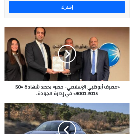
الإلكتروني
«مصرف
أبوظبي
الإسلامي-
مصر»
يحصد
شهادة
«ISO
9001:2015»
في
«مصرف أبوظبي الإسلامي- مصر» يحصد شهادة «ISO
إدارة
9001:2015» في إدارة الجودة،
الجودة،
جي
بي
أوتو
تطلق
رسميًا