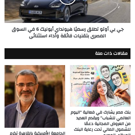
هيونداي
أيونيك
6
في
جي بي أوتو تطلق رسميًا هيونداي أيونيك 6 في السوق
السوق
المصري بتقنيات فائقة وأداء استثنائي
المصري
بتقنيات
فائقة
مقالات ذات صلة
وأداء
استثنائي
بنك مصر يشارك في فعالية “اليوم
العالمي للشباب” ويقدم العديد
من العروض المجانية دعمًا
للشمول المالي تحت رعاية البنك
الجامعة الأمريكية بالقاهرة تكرم