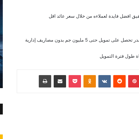
ق افضل فايدة لعملاءه من خلال سعر عائد اقل
لو عندك مديونية في بنك تاني هنسددهالك وهتقدر تحصل على تمويل حتى 5 مليون جم بدون مصاريف إدارية
ة طول فترة التمويل
بينتيريست
Odnoklassniki
‫Pocket
مشاركة عبر البريد
طباعة