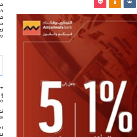
مس
قا
مد
في
لعا
*”
إل
تعاون
لم
لد