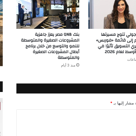
لكوكب
الشرق
أم
كلثوم
جولي تتوج مسيرتها
بنك QNB مصر يعزز جاهزية
م إلى قائمة «فوربس»
المشروعات الصغيرة والمتوسطة
ري التسويق تأثيرًا في
للنمو والتوسع من خلال برنامج
سط لعام 2026
أبطال المشروعات الصغيرة
والمتوسطة
منذ 3 أيام
 مشار إليها بـ
*