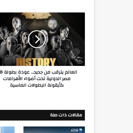
العالم
يترقب
من
جديد…
عودة
بطولة
CIB
مصر
الدولية
العالم يترقب من
تحت
مصر الدولية تحت أضواء الأهرامات
أضواء
كأيقونة البطولات الماسية
الأهرامات
كأيقونة
البطولات
الماسية
مقالات ذات صلة