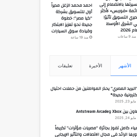
يرتها بالانضمام إلى
احمد محمد الزغل مديراً
ئمة «فوربس» لأكثر
أول للتسويق بشركة
يري التسويق تأثيرًا
“كيا مصر”: خطوة
 الشرق الأوسط
جديدة نحو تعزيز الابتكار
م 2026
وقيادة سوق السيارات
منذ 9 ساعات
منذ 19 ساعة
الأشهر
الأخيرة
تعليقات
البريد المصري” يحذر المواطنين من حملات احتيال
كترونية جديدة*
مايو 23, 2025
 بين Xbox وAntstream Arcade
مايو 24, 2025
ياء كامل تفوز بجائزة “مصريات مؤثرات” تكريماً
ورها الرائد في مجال الاتصالات والتأثير الإيجابي