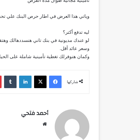
تأمينية مجانية طوال مدة القرض
وياتي هذا العرض في اطار حرص البنك علي تحقي
ليه تدفع أكتر؟
وسعر عائد أقل.
وكمان هنوفرلك تغطية تأمينية شاملة على الحيا
فيسبوك
‫X
لينكدإن
شاركها
أحمد فتحي
موقع
الويب