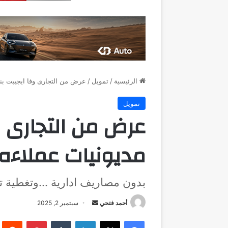
الرئيسية
/
تمويل
/
عرض من التجارى وفا ايجيبت بن
تمويل
عرض من التجارى و
مديونيات عملاءه
بدون مصاريف ادارية …وتغطية تأ
أرسل
أحمد فتحي
سبتمبر 2, 2025
بريدا
فيسبوك
‫X
لينكدإن
بينتيريست
إلكترونيا