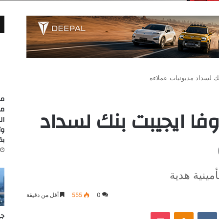
ك لسداد مديونيات عملاءه
مد
مع
فا ايجيبت بنك لسداد
وت
بقيمة
مينية هدية
0
555
أقل من دقيقة
‫Pocket
Odnoklassniki
جي