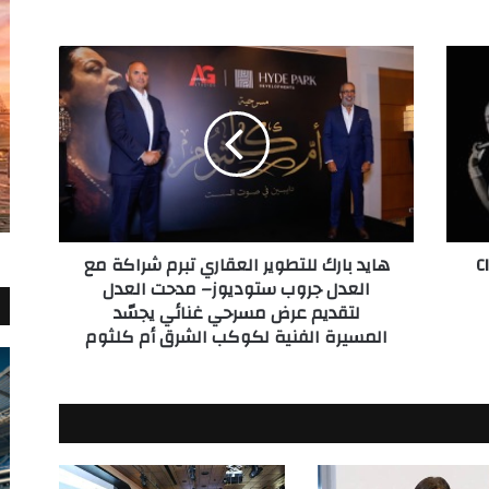
هايد
بارك
للتطوير
العقاري
تبرم
شراكة
مع
العدل
جروب
 جديد… عودة بطولة CIB
هايد بارك للتطوير العقاري تبرم شراكة مع
ستوديوز–
العدل جروب ستوديوز– مدحت العدل
مدحت
لتقديم عرض مسرحي غنائي يجسّد
العدل
المسيرة الفنية لكوكب الشرق أم كلثوم
لتقديم
عرض
مسرحي
غنائي
يجسّد
المسيرة
الفنية