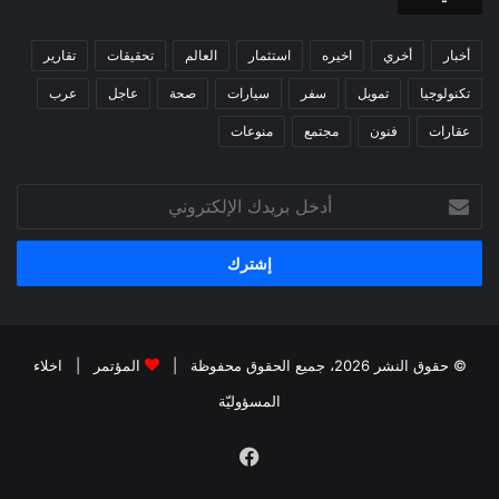
أخبار
أخري
اخيره
استثمار
العالم
تحقيقات
تقارير
تكنولوجيا
تمويل
سفر
سيارات
صحة
عاجل
عرب
عقارات
فنون
مجتمع
منوعات
أدخل
بريدك
الإلكتروني
© حقوق النشر 2026، جميع الحقوق محفوظة |
المؤتمر
|
اخلاء
المسؤوليّة
فيسبوك