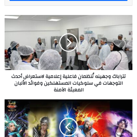
تتراباك
وجهينه
تُنظمان
فاعلية
إعلامية
لاستعراض
أحدث
التوجهات
في
تتراباك وجهينه تُنظمان فاعلية إعلامية لاستعراض أحدث
سلوكيات
التوجهات في سلوكيات المستهلكين وفوائد الألبان
المستهلكين
المعبئة الآمنة
وفوائد
الألبان
المعبئة
"أيقظ
الآمنة
الطاقة
التي
بداخلك"
شعار
حملة