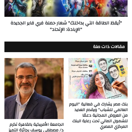
فري
فاير
الجديدة
"أيقظ الطاقة التي بداخلك" شعار حملة فري فاير الجديدة
"الإبادة:
"الإبادة: الإتحاد"
الإتحاد"
مقالات ذات صلة
بنك مصر يشارك في فعالية “اليوم
العالمي للشباب” ويقدم العديد
من العروض المجانية دعمًا
للشمول المالي تحت رعاية البنك
الجامعة الأمريكية بالقاهرة تكرم
المركزي المصري
د/ مصطفى يوسف بجائزة التميز