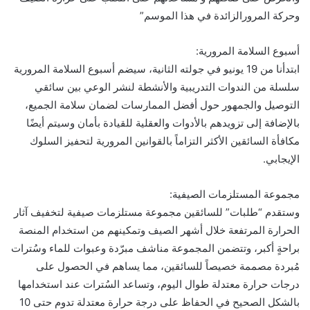
وحركة المرورالزائدة في هذا الموسم”
أسبوع السلامة المرورية:
ابتدأنا من 19 يونيو في جولته الثانية، سيضم أسبوع السلامة المرورية
سلسلة من الندوات التدريبية والأنشطة لنشر الوعي بين سائقي
التوصيل والجمهور حول أفضل الممارسات لضمان سلامة الجميع،
بالإضافة إلى تزويدهم بالأدوات والعقلية للقيادة بأمان وسيتم أيضًا
مكافأة السائقين الأكثر التزاماً بالقوانين المرورية لتحفيز السلوك
الإيجابي.
مجموعة المستلزمات الصيفية:
وستقدم “طلبات” للسائقين مجموعة مستلزمات صيفية لتخفيف آثار
الحرارة المرتفعة خلال أشهر الصيف وتمكينهم من استخدام المنصة
براحةٍ أكبر، وتتضمن المجموعة مناشف مبرّدة وعبوات للماء وسُترات
مُبردة مصممة خصيصاً للسائقين، مما يساهم في الحصول على
درجات حرارة معتدلة طوال اليوم، وتساعد السُترات عند استخدامها
بالشكل الصحيح في الحفاظ على درجة حرارة معتدلة تدوم حتى 10