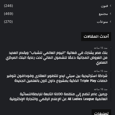
فنون
(246)
مجتمع
(469)
منوعات
(270)
أحدث المقالات
منذ 15 ساعة
بنك مصر يشارك في فعالية “اليوم العالمي للشباب” ويقدم العديد
من العروض المجانية دعمًا للشمول المالي تحت رعاية البنك المركزي
المصري
منذ 15 ساعة
شراكة استراتيجية بين سيتي ايدج للتطوير العقارى وفودافون لتوفير
خدمات Triple Play الذكية بمشروع داون تاون بالعلمين الجديدة
منذ 16 ساعة
چرمين عامر تنضم إلى منظمة G100 التابعة للرابطةالنسائية
العالمية All Ladies League عن الإعلام الرقمي والتجارة الإلكترونية
تصنيغات