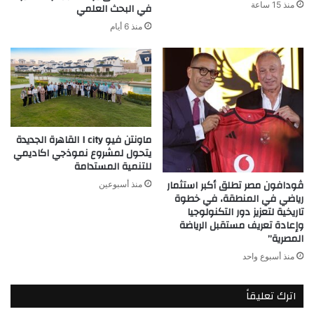
منذ 15 ساعة
في البحث العلمي
منذ 6 أيام
ماونتن فيو I city القاهرة الجديدة
يتحول لمشروع نموذجي اكاديمي
للتنمية المستدامة
ڤودافون مصر تطلق أكبر استثمار
منذ أسبوعين
رياضي في المنطقة، في خطوة
تاريخية لتعزيز دور التكنولوجيا
وإعادة تعريف مستقبل الرياضة
المصرية”
منذ أسبوع واحد
اترك تعليقاً