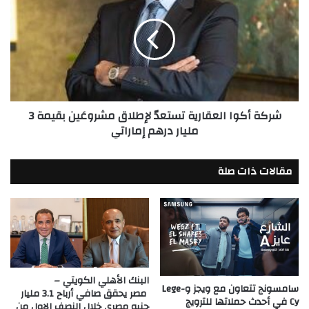
المدن
العقارية
المستدامة
تستعدّ
بمشروع
لإطلاق
إلمونت
مشروعَين
الجلالة
بقيمة
3
مليار
شركة أكوا العقارية تستعدّ لإطلاق مشروعَين بقيمة 3
درهم
مليار درهم إماراتي
إماراتي
مقالات ذات صلة
البنك الأهلي الكويتي –
سامسونج تتعاون مع ويجز وLege-
مصر يحقق صافي أرباح 3.1 مليار
Cy في أحدث حملاتها للترويج
جنيه مصري خلال النصف الاول من