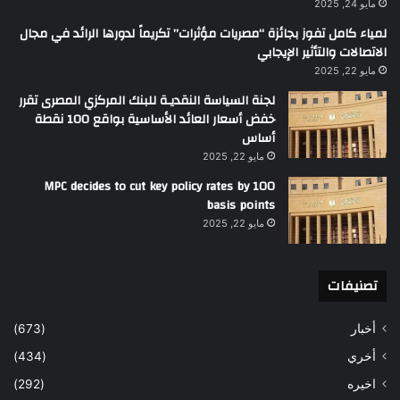
مايو 24, 2025
لمياء كامل تفوز بجائزة “مصريات مؤثرات” تكريماً لدورها الرائد في مجال
الاتصالات والتأثير الإيجابي
مايو 22, 2025
لجنة السياسة النقديـة للبنك المركزي المصرى تقرر
خفض أسعار العائد الأساسية بواقع 100 نقطة
أساس
مايو 22, 2025
MPC decides to cut key policy rates by 100
basis points
مايو 22, 2025
تصنيفات
أخبار
(673)
أخري
(434)
اخيره
(292)