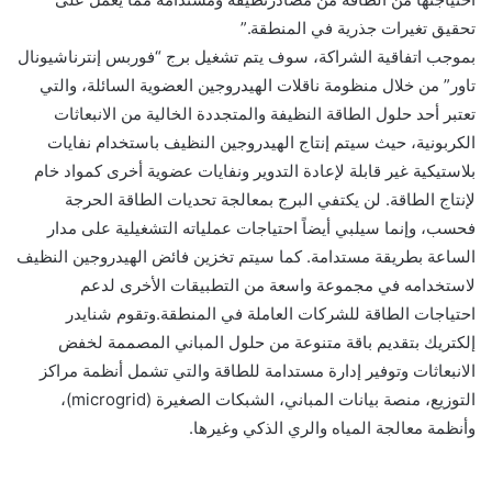
تحقيق تغيرات جذرية في المنطقة.”
بموجب اتفاقية الشراكة، سوف يتم تشغيل برج “فوربس إنترناشيونال
تاور” من خلال منظومة ناقلات الهيدروجين العضوية السائلة، والتي
تعتبر أحد حلول الطاقة النظيفة والمتجددة الخالية من الانبعاثات
الكربونية، حيث سيتم إنتاج الهيدروجين النظيف باستخدام نفايات
بلاستيكية غير قابلة لإعادة التدوير ونفايات عضوية أخرى كمواد خام
لإنتاج الطاقة. لن يكتفي البرج بمعالجة تحديات الطاقة الحرجة
فحسب، وإنما سيلبي أيضاً احتياجات عملياته التشغيلية على مدار
الساعة بطريقة مستدامة. كما سيتم تخزين فائض الهيدروجين النظيف
لاستخدامه في مجموعة واسعة من التطبيقات الأخرى لدعم
احتياجات الطاقة للشركات العاملة في المنطقة.وتقوم شنايدر
إلكتريك بتقديم باقة متنوعة من حلول المباني المصممة لخفض
الانبعاثات وتوفير إدارة مستدامة للطاقة والتي تشمل أنظمة مراكز
التوزيع، منصة بيانات المباني، الشبكات الصغيرة (microgrid)،
وأنظمة معالجة المياه والري الذكي وغيرها.