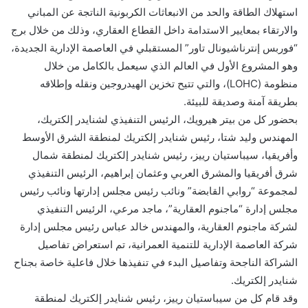
استهلاك الطاقة والحد من الانبعاثات الكربونية الناتجة عن المباني
والارتقاء بمعايير الاستدامة داخل القطاع العقاري، وذلك من خلال برج
“فوربس إنترناشيونال تاور” المستقبلي في العاصمة الإدارية الجديدة،
وهو المشروع الأول في العالم الذي سيعمل بالكامل من خلال
منظومة (LOHC)، والتي تتيح تخزين الهيدروجين ونقله وإطلاقه
بطريقة آمنة وصديقة للبيئة.
بحضور كل من بيتر هيرويك، الرئيس التنفيذي لشنايدر إلكتريك،
المهندس وليد شتا، رئيس شنايدر إلكتريك لمنطقة الشرق الأوسط
وأفريقيا، سيباستيان رييز، رئيس شنايدر إلكتريك لمنطقة شمال
شرق أفريقيا والمشرق العربي وعثمان إبراهيم، الرئيس التنفيذي
لمجموعة “روابي القابضة” ونائب رئيس مجلس إدارتها ونائب رئيس
مجلس إدارة “ماجنوم العقارية”، ماجد مرعي، الرئيس التنفيذي
لشركة ماجنوم العقارية، والمهندس خالد عباس رئيس مجلس إدارة
شركة العاصمة الإدارية للتنمية العمرانية، تم استعراض تفاصيل
الشراكة الناجحة وتفاصيل البدء في تنفيذها خلال فاعلية خاصة بجناح
شنايدر إلكتريك.
وقد قام كل من سيباستيان رييز، رئيس شنايدر إلكتريك لمنطقة