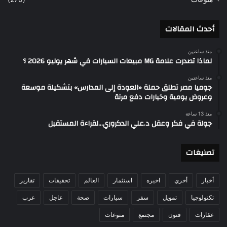
أحدث المقالات
منذ ساعتين
لماذا تصدرت علامة MG مبيعات السيارات في شهر يوليو 2026 ؟
منذ ساعتين
جوميا مصر تطلق حملة «العودة إلى المدارس» بتشكيلة موسعة
وعروض يومية وخيارات دفع مرنة
منذ 13 ساعة
جولة في فكر وعقل د.علي الدكروري…لقراءة المستقبل
تصنيغات
أخبار
أخري
اخيره
استثمار
العالم
تحقيقات
تقارير
تكنولوجيا
تمويل
سفر
سيارات
صحة
عاجل
عرب
عقارات
فنون
مجتمع
منوعات