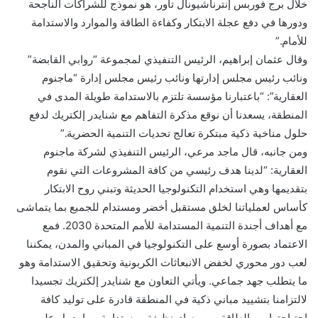
خلال برج فوربس إنترناشيونال تاور، هو نموذج للشراكات الناجحة
ودورها في دفع عجلة الابتكار وكفاءة الطاقة والموارد والاستدامة
للأمام.”
وقال عثمان إبراهيم، الرئيس التنفيذي لمجموعة “روابي القابضة”
ونائب رئيس مجلس إدارتها ونائب رئيس مجلس إدارة “ماجنوم
العقارية”: “باعتبارنا مؤسسة تلتزم بالاستدامة طويلة المدى في
المنطقة، يسعدنا أن نوقع مذكرة التفاهم مع شنايدر إلكتريك لدفع
حلول مناخية ذكية مبتكرة تعالج تحديات التنمية الحضرية.”
ومن جانبه، قال ماجد مرعي، الرئيس التنفيذي لشركة ماجنوم
العقارية: “لدينا هدف رئيسي من كافة المشروعات التي نقوم
بتقديمها وهي استخدام التكنولوجيا الحديثة وتبني روح الابتكار
كأساس لعملياتنا لخلق مستقبل أخضر ومستدام للجميع بما يتماشى
مع أهداف أجندة التنمية المستدامة للأمم المتحدة 2030. فمع
الاعتماد بصورة أوسع على التكنولوجيا في المباني والمدن، يمكننا
لعب دور محوري لخفض الانبعاثات الكربونية وتحقيق الاستدامة وهو
ما يتطلب جهد جماعي. ويأتي التعاون مع شنايدر إلكتريك تجسيدا
لالتزامنا بتشييد مباني ذكية في المنطقة قادرة على توليد كافة
احتياجتها من الطاقة من مصادرنظيفة ومستدامة مما يعمل على