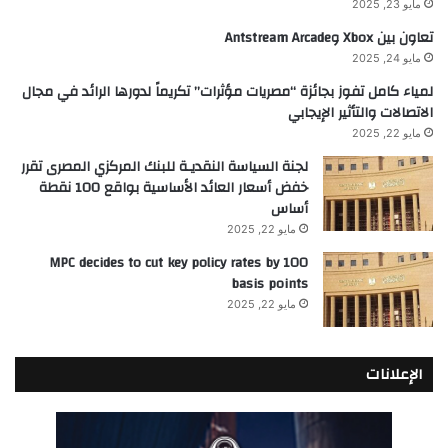
مايو 23, 2025
تعاون بين Xbox وAntstream Arcade
مايو 24, 2025
لمياء كامل تفوز بجائزة “مصريات مؤثرات” تكريماً لدورها الرائد في مجال
الاتصالات والتأثير الإيجابي
مايو 22, 2025
لجنة السياسة النقديـة للبنك المركزي المصرى تقرر
خفض أسعار العائد الأساسية بواقع 100 نقطة
أساس
مايو 22, 2025
MPC decides to cut key policy rates by 100
basis points
مايو 22, 2025
الإعلانات