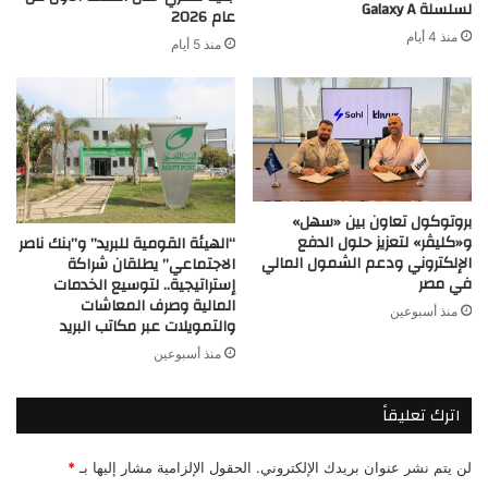
لسلسلة Galaxy A
عام 2026
منذ 4 أيام
منذ 5 أيام
بروتوكول تعاون بين «سهل»
و«كليڤر» لتعزيز حلول الدفع
“الهيئة القومية للبريد” و”بنك ناصر
الإلكتروني ودعم الشمول المالي
الاجتماعي” يطلقان شراكة
في مصر
إستراتيجية.. لتوسيع الخدمات
المالية وصرف المعاشات
منذ أسبوعين
والتمويلات عبر مكاتب البريد
منذ أسبوعين
اترك تعليقاً
لن يتم نشر عنوان بريدك الإلكتروني.
الحقول الإلزامية مشار إليها بـ
*