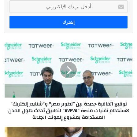
أدخل
بريدك
الإلكتروني
توقيع
اتفاقية
جديدة
بين
“تطوير
مصر"
و"شنايدر
إلكتريك"
لاستخدام
توقيع اتفاقية جديدة بين “تطوير مصر" و"شنايدر إلكتريك"
تقنيات
لاستخدام تقنيات منصة "AVEVA" لتطبيق أحدث حلول المدن
منصة
المستدامة بمشروع إلمونت الجلالة
"AVEVA"
لتطبيق
أحدث
شركة
حلول
أكوا