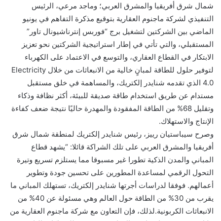
شمال شرق أفريقيا والمشرق العربي؛ وماجد مرعي، الرئيس
التنفيذي لشركة ماجنوم العقارية بتوقيع مذكرة التفاهم في يونيو
الماضي بين الشركتين لتشغيل برج “فوربس إنترناشيونال تاور”
المستقبلي، والتي تأتي في إطار استراتيجية الشركتين نحو تعزيز
الابتكار في القطاع العقاري، والتوسع في الاعتماد على الكهرباء
لتوفير حلول للطاقة لمبانٍ خالية من الانبعاثات من خلال Electricity
4.0 الذي تقدمه شنايدر إلكتريك، والمساهمة في خلق مستقبل
مستدام عن طريق استخدام طاقة صديقة للبيئة، أكثر نظافة وذكاء
وتقليل 68% من الطاقة المفقودة والمهدرة حاليًا نتيجة ضعف كفاءة
الإنتاج والاستهلاك.
وصرح سيباستيان رييز، رئيس شنايدر إلكتريك لمنطقة شمال شرق
أفريقيا والمشرق العربي على تلك الشراكة قائلا: “يشهد قطاع
المباني والمدن الذكية تطورا غير مسبوقا مما يستلزم تسريع وتيرة
التحول الرقمي لمساعدة المطورين على تحسين جودة وتطوير
أعمالهم. فوفقا لدراسات أجرتها شنايدر إلكتريك، تستهلك المباني ما
يقرب من 30% من الطاقة حول العالم وهي مسئولة عن 40% من
الانبعاثات الكربونية.لذلك، فإن التعاون مع شركة ماجنوم العقارية من