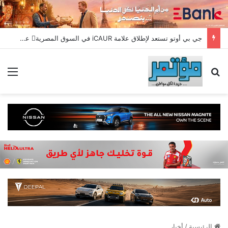
جي بي أوتو تستعد لإطلاق علامة iCAUR في السوق المصرية علامة عالمية جديدة لسيارات الطاقة الجديدة تجمع بين التكنولوجيا الذكية والتصميم الجريء وروح المغامر
بحث عن
الق
الرئيسية
/
أخبار