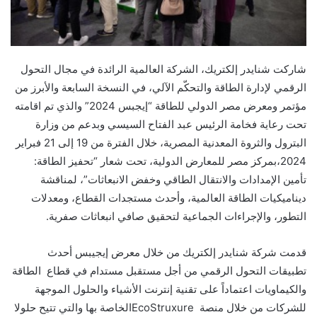
شاركت
شنايدر إلكتريك،
الشركة العالمية الرائدة في مجال التحول
الرقمي لإدارة الطاقة والتحكّم الآلي
، في
النسخة
السابعة و
الأبرز
من
مؤتمر ومعرض مصر الدولي للطاقة “إيجبس 2024”
والذي
تم اقامته
تحت رعاية فخامة الرئيس عبد الفتاح السيسي
وبدعم من وزارة
البترول والثروة المعدنية المصرية
،
خلال الفترة
من
19
إلى
21
فبراير
2024
،
بمركز مصر للمعارض الدولية،
تحت شعار “تحفيز الطاقة:
تأمين الإمدادات والانتقال الطاقي وخفض الانبعاثات”
،
لمناقشة
ديناميكيات الطاقة العالمية، وأحدث مستجدات القطاع، ومعدلات
التطور، والإجراءات الجماعية لتحقيق صافي انبعاثات صفرية
.
قدمت
شركة شنايدر إلكتريك من خلال معرض
إيجيبس
أحدث
تطبيقات التحول الرقمي من أجل مستقبل مستدام في قطاع الطاقة
والكيماويات اعتماداً على تقنية إنترنت الأشياء والحلول الموجهة
للشركات من خلال منصة
EcoStruxure
الخاصة بها والتي تتيح حلولا