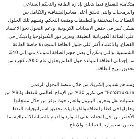
متكاملة للقطاع فيما يتعلق بإدارة الطاقة والتحكم الصناعي
والبرمجيات والتي تحقق أعلى معاييرالشفافية والتكامل بين
القطاعات المختلفة والتطبيقات ومنصة التحكم.
وتسهم تلك الحلول
بشكل كبير
في خفض الانبعاثات الكربونية
، ودعم التحول نحو الاعتماد
على الطاقة الكهربائية النظيفة
،
وتعزيز دور التكنولوجيا والابتكار في
القطاع،
والاعتماد أكثر على حلول الطاقة المتجددة
خاصة الطاقة
الشمسية، والتي يمكن أن يصل حجم الطاقة المولدة منها إلى 40%
من إجمالي الطاقة المولدة حول العالم بحلول عام 2050، كجزء من
تحقيق مزيج الطاقة.
و
تساهم شنايدر إلكتريك
من خلال منصة التحول الرقمي
EcoStruxure
™ في تكرير 30% من الإنتاج العالمي للنفط، و80% من
عمليات نقل وتخزين البترول والغاز، حيث توفر من خلال منتجاتها
وحلولها في قطاع الطاقة والكيماويات تحقيق استراتيجيات النفط
الأخضر من أجل الحفاظ على الموارد والقيام بالصيانة الاستباقية بما
يضمن استمرارية العمليات والإنتاج.