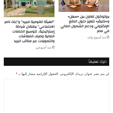
بروتوكول تعاون بين «سهل»
و«كليڤر» لتعزيز حلول الدفع
“الهيئة القومية للبريد” و”بنك ناصر
الإلكتروني ودعم الشمول المالي
الاجتماعي” يطلقان شراكة
في مصر
إستراتيجية.. لتوسيع الخدمات
المالية وصرف المعاشات
منذ أسبوع واحد
والتمويلات عبر مكاتب البريد
منذ أسبوعين
اترك تعليقاً
لن يتم نشر عنوان بريدك الإلكتروني.
الحقول الإلزامية مشار إليها بـ
*
ا
ل
ت
ع
ل