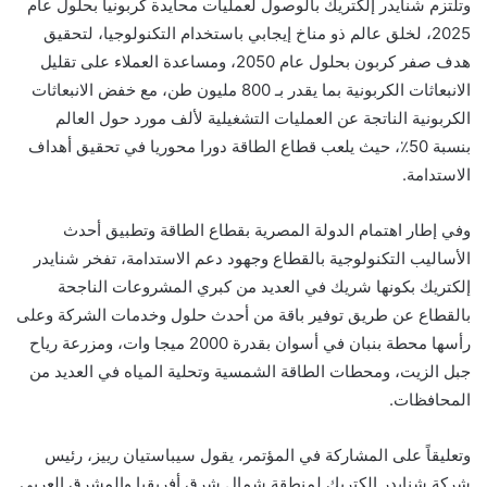
وتلتزم شنايدر إلكتريك بالوصول لعمليات محايدة كربونيا بحلول عام
2025، لخلق عالم ذو مناخ إيجابي باستخدام التكنولوجيا، لتحقيق
هدف صفر كربون بحلول عام 2050، ومساعدة العملاء على تقليل
الانبعاثات الكربونية بما يقدر بـ 800 مليون طن، مع خفض الانبعاثات
الكربونية الناتجة عن العمليات التشغيلية لألف مورد حول العالم
بنسبة 50٪، حيث يلعب قطاع الطاقة دورا محوريا في تحقيق أهداف
الاستدامة
.
وفي إطار اهتمام الدولة المصرية بقطاع الطاقة وتطبيق أحدث
الأساليب التكنولوجية بالقطاع وجهود دعم الاستدامة، تفخر شنايدر
إلكتريك بكونها شريك في العديد من كبري المشروعات الناجحة
بالقطاع عن طريق توفير باقة من أحدث حلول وخدمات الشركة وعلى
رأسها محطة بنبان في أسوان بقدرة 2000 ميجا وات، ومزرعة رياح
جبل الزيت، ومحطات الطاقة الشمسية وتحلية المياه في العديد من
المحافظات.
وتعليقاً على المشاركة في
المؤتمر
،
يقول
س
ي
باستيان رييز، رئيس
شركة شنايدر إلكتريك لمنطقة شمال شرق أفريقيا والمشرق العربي