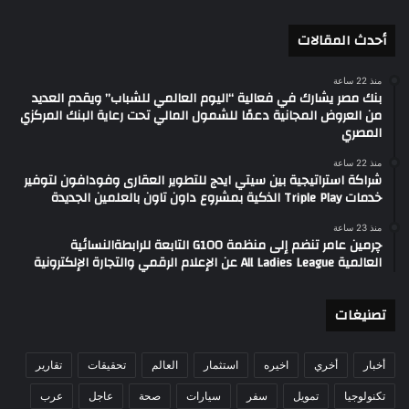
أحدث المقالات
منذ 22 ساعة
بنك مصر يشارك في فعالية “اليوم العالمي للشباب” ويقدم العديد
من العروض المجانية دعمًا للشمول المالي تحت رعاية البنك المركزي
المصري
منذ 22 ساعة
شراكة استراتيجية بين سيتي ايدج للتطوير العقارى وفودافون لتوفير
خدمات Triple Play الذكية بمشروع داون تاون بالعلمين الجديدة
منذ 23 ساعة
چرمين عامر تنضم إلى منظمة G100 التابعة للرابطةالنسائية
العالمية All Ladies League عن الإعلام الرقمي والتجارة الإلكترونية
تصنيغات
أخبار
أخري
اخيره
استثمار
العالم
تحقيقات
تقارير
تكنولوجيا
تمويل
سفر
سيارات
صحة
عاجل
عرب