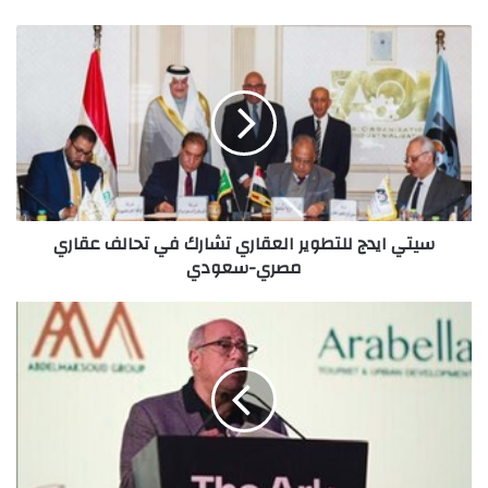
سيتي
ايدج
للتطوير
العقاري
تشارك
في
تحالف
عقاري
مصري-
سيتي ايدج للتطوير العقاري تشارك في تحالف عقاري
سعودي
مصري-سعودي
محمد
أمين
الدخميسي:
نواصل
جهودنا
المستمرة
لتقديم
شكل