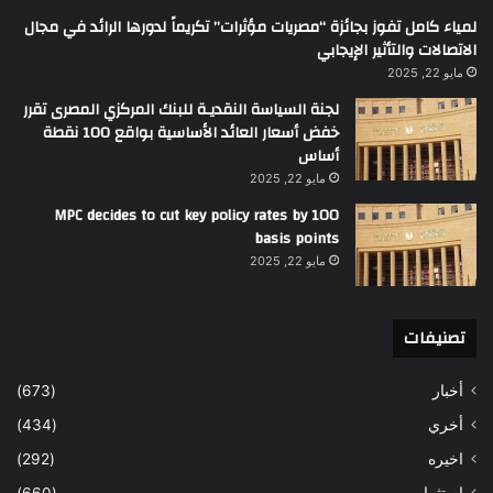
لمياء كامل تفوز بجائزة “مصريات مؤثرات” تكريماً لدورها الرائد في مجال
الاتصالات والتأثير الإيجابي
مايو 22, 2025
لجنة السياسة النقديـة للبنك المركزي المصرى تقرر
خفض أسعار العائد الأساسية بواقع 100 نقطة
أساس
مايو 22, 2025
MPC decides to cut key policy rates by 100
basis points
مايو 22, 2025
تصنيفات
أخبار
(673)
أخري
(434)
اخيره
(292)