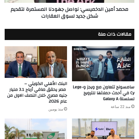
جديد
محمد أمين الدخميسي: نواصل جهودنا المستمرة لتقديم
لسوق
شكل جديد لسوق العقارات
العقارات
مقالات ذات صلة
البنك الأهلي الكويتي –
سامسونج تتعاون مع ويجز وLege-
مصر يحقق صافي أرباح 3.1 مليار
Cy في أحدث حملاتها للترويج
جنيه مصري خلال النصف الاول من
لسلسلة Galaxy A
عام 2026
منذ 22 ساعة
منذ يومين