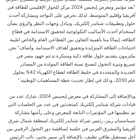
“
يعد
مؤتمر ومعرض إيجبس
2024
مركز
ل
لحوار
الإقليمي
للطاقة في
أفريقيا وإقليم المتوسط، لذلك نحرص على التواجد ومشاركة أحدث
حلول وتطبيقات شنايدر إلكتريك، وتبادل وجهات النظر والرؤى بشأن
استخدام أحدث الأساليب التكولوجية لتحقيق الاستدامة في قطاع
الطاقة، إيمانًا منا بأهمية التعاون بين
القطاعي العام والخاص
لتلبية
احتياجات الطاقة المتزايدة وتحقيق أهداف الاستدامة. وأضاف” نحن
ملتزمون بتقديم حلول طاقة ذكية ومبتكرة تدعم جهود مصر في
تسريع وتيرة التحول
لتصبح
نسبة الطاق
ة
المولدة من المصادر
الجديدة والمتجددة في خليط الطاقة لقطاع الكهرباء 42% بحلول
عام 2030
، وذلك في إطار
تحديث خطة المساهمات الوطنية
.
“
وبالإضافة إلى المشاركة في معرض
إيجيبس
4
202
، شارك عدد من
قيادات شركة شنايدر إلكتريك كمتحدثين في عدد من الجلسات التي
تم تنظيمها في المؤتمرات التابعة للمعرض وعلى رأسها مشاركة
سيباستيان رييز، رئيس شركة شنايدر إلكتريك لمنطقة شمال شرق
أفريقيا والمشرق العربي
في جلسة لمناقشة د
و
ر التحول الرقمي من
أجل مستقبل طاقي نظيف، بالإضافة إلى سمر يحيى، نائب الرئيس