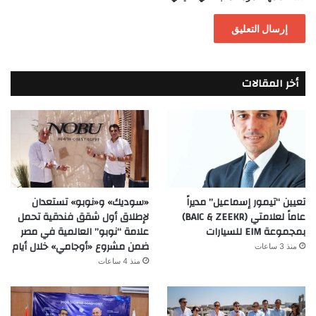
أخر المقالات
تعيين “تيمور إسماعيل” مديراً
«سوديك» و«نوبو» تستعدان
عاماً لعلامتي (BAIC & ZEEKR)
لإطلاق أول شقق فندقية تحمل
بمجموعة EIM للسيارات
علامة “نوبو” العالمية في مصر
ضمن مشروع «أوجامي» خلال أيام
منذ 3 ساعات
منذ 4 ساعات