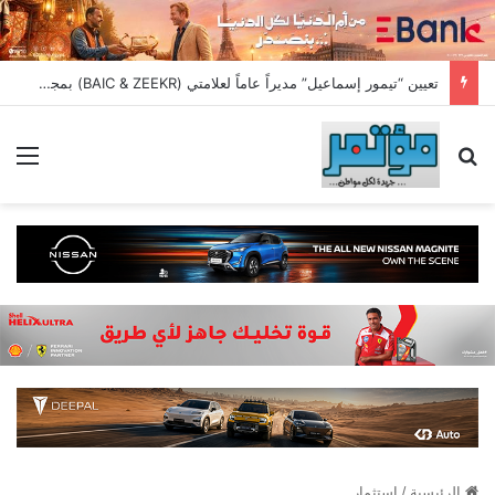
تعيين “تيمور إسماعيل” مديراً عاماً لعلامتي (BAIC & ZEEKR) بمجموعة EIM للسيارات
بحث عن
الق
الرئيسية
/
استثمار