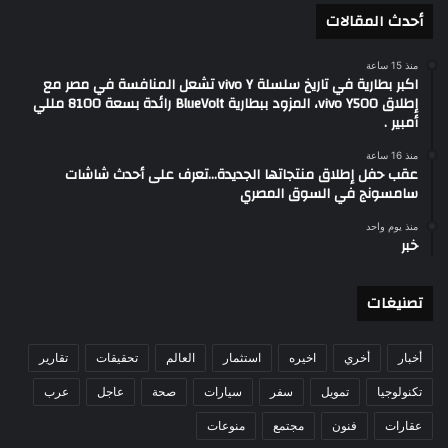
أحدث المقالات
منذ 15 ساعة
اكبر بطارية في تاريخ سلسلة vivo Y تشعل المنافسة في مصر مع
إطلاق vivo Y500، المزود ببطارية BlueVolt رائدة بسعة 8100 مللي
أمبير .
منذ 16 ساعة
عقب حفل إطلاق منتجاتها الجديدة…تعرف على أحدث شاشات
سامسونج في السوق المصري
منذ يوم واحد
خبر
تصنيغات
أخبار
أخري
اخيره
استثمار
العالم
تحقيقات
تقارير
تكنولوجيا
تمويل
سفر
سيارات
صحة
عاجل
عرب
عقارات
فنون
مجتمع
منوعات