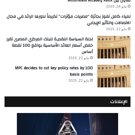
تعاون بين Xbox وAntstream Arcade
مايو 24, 2025
لمياء كامل تفوز بجائزة “مصريات مؤثرات” تكريماً لدورها الرائد في مجال
الاتصالات والتأثير الإيجابي
مايو 22, 2025
لجنة السياسة النقديـة للبنك المركزي المصرى تقرر
خفض أسعار العائد الأساسية بواقع 100 نقطة
أساس
مايو 22, 2025
MPC decides to cut key policy rates by 100
basis points
مايو 22, 2025
الإعلانات