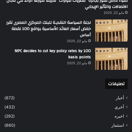
لمياء كامل تفوز بجائزة “مصريات مؤثرات” تكريماً لدورها الرائد في مجال
الاتصالات والتأثير الإيجابي
مايو 22, 2025
لجنة السياسة النقديـة للبنك المركزي المصرى تقرر
خفض أسعار العائد الأساسية بواقع 100 نقطة
أساس
مايو 22, 2025
MPC decides to cut key policy rates by 100
basis points
مايو 22, 2025
تصنيفات
أخبار
(672)
أخري
(432)
اخيره
(292)
استثمار
(660)