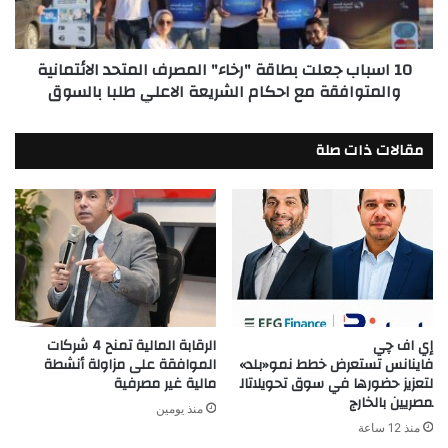
المتحد
الائتمانية
والمتوافقة
10 اسباب جعلت بطاقة "رخاء" المصرف المتحد الائتمانية
مع
والمتوافقة مع احكام الشريعة الاعلي طلبا بالسوق
احكام
الشريعة
الاعلي
مقالات ذات صلة
طلبا
بالسوق
إي اف چي
الرقابة المالية تمنح 4 شركات
فاينانس تستعرض خطط نمو«بلد»
الموافقة على مزاولة أنشطة
لتعزيز حضورها في سوق تحويلاتال
مالية غير مصرفية
مصريين بالخارج
منذ يومين
منذ 12 ساعة