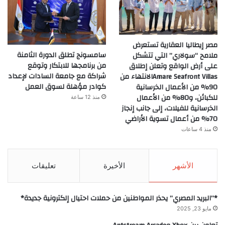
مصر إيطاليا العقارية تستعرض
سامسونج تطلق الدورة الثامنة
ملامح “سولاري” التي تتشكل
من برنامجها للابتكار وتوقع
على أرض الواقع وتعلن إطلاق
شراكة مع جامعة السادات لإعداد
Amare Seafront Villasالانتهاء من
كوادر مؤهلة لسوق العمل
90% من الأعمال الخرسانية
للكبائن، و80% من الأعمال
منذ 12 ساعة
الخرسانية للفيلات، إلى جانب إنجاز
70% من أعمال تسوية الأراضي
منذ 4 ساعات
الأشهر
الأخيرة
تعليقات
*”البريد المصري” يحذر المواطنين من حملات احتيال إلكترونية جديدة*
مايو 23, 2025