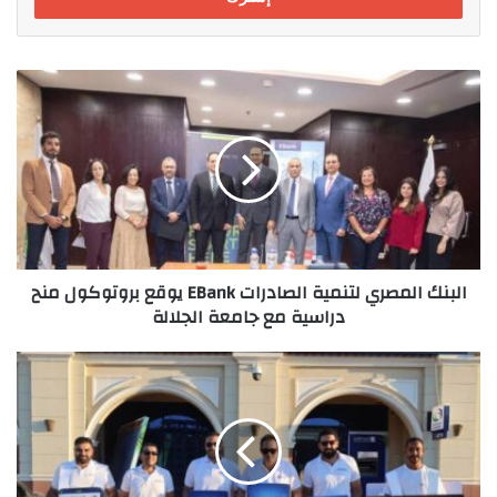
البنك
المصري
لتنمية
الصادرات
EBank
يوقع
بروتوكول
منح
دراسية
البنك المصري لتنمية الصادرات EBank يوقع بروتوكول منح
مع
دراسية مع جامعة الجلالة
جامعة
الجلالة
10
اسباب
جعلت
بطاقة
"رخاء"
المصرف