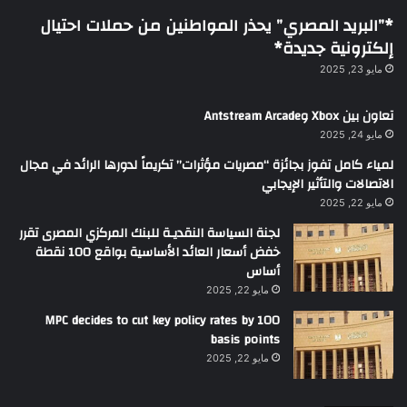
*”البريد المصري” يحذر المواطنين من حملات احتيال
إلكترونية جديدة*
مايو 23, 2025
تعاون بين Xbox وAntstream Arcade
مايو 24, 2025
لمياء كامل تفوز بجائزة “مصريات مؤثرات” تكريماً لدورها الرائد في مجال
الاتصالات والتأثير الإيجابي
مايو 22, 2025
لجنة السياسة النقديـة للبنك المركزي المصرى تقرر
خفض أسعار العائد الأساسية بواقع 100 نقطة
أساس
مايو 22, 2025
MPC decides to cut key policy rates by 100
basis points
مايو 22, 2025