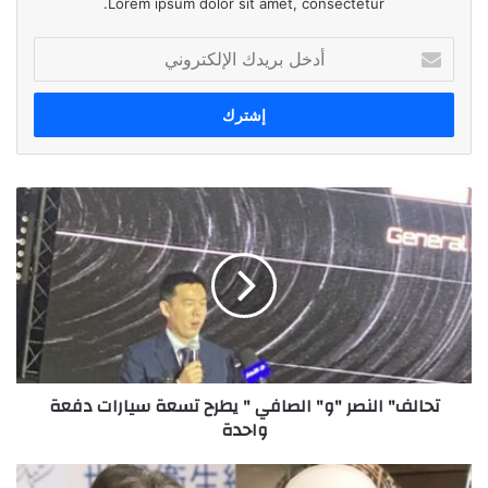
Lorem ipsum dolor sit amet, consectetur.
أدخل
بريدك
الإلكتروني
تحالف"
النصر
"و"
الصافي
"
يطرح
تسعة
سيارات
دفعة
تحالف" النصر "و" الصافي " يطرح تسعة سيارات دفعة
واحدة
واحدة
دراسة