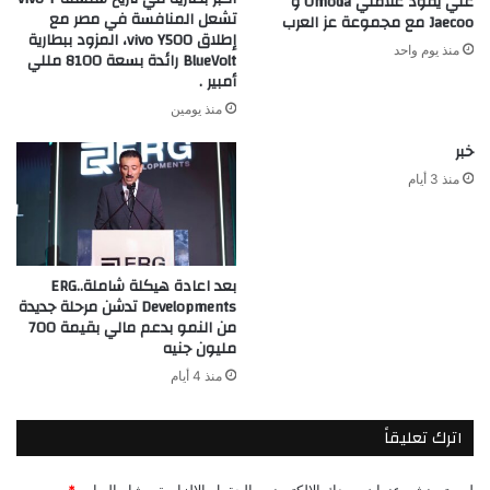
علي يقود علامتي Omoda و
تشعل المنافسة في مصر مع
Jaecoo مع مجموعة عز العرب
إطلاق vivo Y500، المزود ببطارية
منذ يوم واحد
BlueVolt رائدة بسعة 8100 مللي
أمبير .
منذ يومين
خبر
منذ 3 أيام
بعد اعادة هيكلة شاملة..ERG
Developments تدشن مرحلة جديدة
من النمو بدعم مالي بقيمة 700
مليون جنيه
منذ 4 أيام
اترك تعليقاً