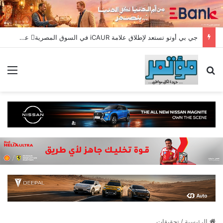
جي بي أوتو تستعد لإطلاق علامة iCAUR في السوق المصرية علامة عالمية جديدة لسيارات الطاقة الجديدة تجمع بين التكنولوجيا الذكية والتصميم الجريء وروح المغامر
بحث عن
الق
الرئيسية
/
تحقيقات