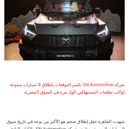
شركة SN Automotive تكسر التوقعات بإطلاق 9 سيارات متنوعة
تُواكب تطلعات المستهلكين لأول مرة في السوق المصرية
شهدت القاهرة حفل إطلاق ضخم هو الأكبر من نوعه في تاريخ سوق
السيارات المصري، نظمته شركة SN Automotive –الكيان الناتج