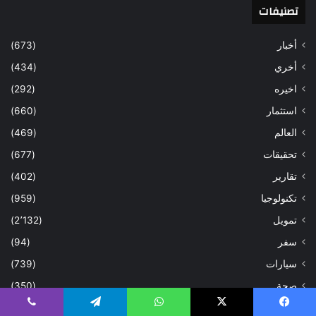
تصنيفات
أخبار
(673)
أخري
(434)
اخيره
(292)
استثمار
(660)
العالم
(469)
تحقيقات
(677)
تقارير
(402)
تكنولوجيا
(959)
تمويل
(2٬132)
سفر
(94)
سيارات
(739)
صحة
(350)
عاجل
(364)
يسبوك
‫X
واتساب
تيلقرام
ڤايبر