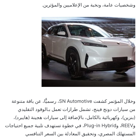
وشخصيات عامة، ونخبة من الإعلاميين والمؤثرين.
وخلال المؤتمر كشفت SN Automotive، رسميًّا، عن باقة متنوعة
من سيارات دونج فينج، تشمل طرازات تعمل بـالوقود التقليدي
(بنزين)، وكهربائية بالكامل، بالإضافة إلى سيارات هجينة (هايبرد)،
وREEV، وPlug-in Hybrid، في خطوة تستهدف تلبية جميع احتياجات
المستهلك المصري، وتحقيق المعادلة بين السعر التنافسي