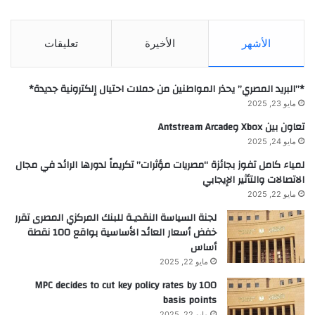
الأشهر
الأخيرة
تعليقات
*”البريد المصري” يحذر المواطنين من حملات احتيال إلكترونية جديدة*
مايو 23, 2025
تعاون بين Xbox وAntstream Arcade
مايو 24, 2025
لمياء كامل تفوز بجائزة “مصريات مؤثرات” تكريماً لدورها الرائد في مجال
الاتصالات والتأثير الإيجابي
مايو 22, 2025
لجنة السياسة النقديـة للبنك المركزي المصرى تقرر
خفض أسعار العائد الأساسية بواقع 100 نقطة
أساس
مايو 22, 2025
MPC decides to cut key policy rates by 100
basis points
مايو 22, 2025