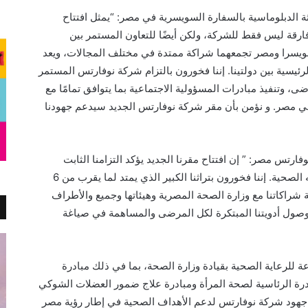
ة الدبلوماسية بالسفارة السويسرية في مصر: “يمثل افتتاح
رقة ليس فقط للشركة، ولكن أيضًا للتعاون المستمر بين
ويسرا ومصر تجمعهما شراكة ممتدة في مختلف المجالات، ويعد
رئيسية بين دولتينا. إننا فخورون بالتزام شركة نوفارتس المستمر
رضى، وتنفيذ مبادرات المسؤولية الاجتماعية بما يتوافق تمامًا مع
 في مصر. و نؤمن بأن مقر شركة نوفارتس الجديد سيدعم جهودنا
تس مصر: ” إن افتتاح مقرنا الجديد يؤكد التزامنا الثابت
والمستمر تجاه الشعب المصري وتلبية احتياجاته الصحية. إننا فخورون بتراثنا الكبير الذي يمتد لما يقرب من 6
اكاتنا مع وزارة الصحة المصرية وهيئاتها وجميع والأطراف
وصول أدويتنا المبتكرة لكل المرضى والمساهمة في صياغة
عة للرعاية الصحية بقيادة وزارة الصحة، بما في ذلك مبادرة
ادرة الرئاسية لصحة المرأة ومبادرة علاج ضمور العضلات الشوكي
طار جهود شركة نوفارتس لدعم الأهداف الصحية في إطار رؤية مصر