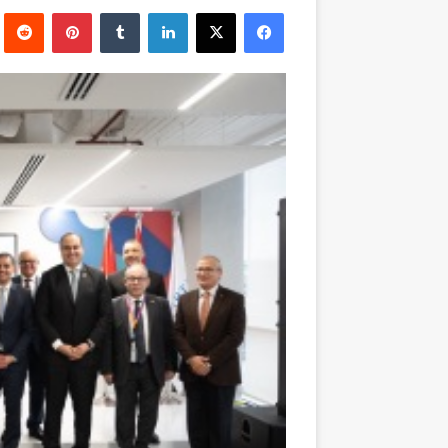
بريدا
فيسبوك
‫X
لينكدإن
بينتيريست
إلكترونيا