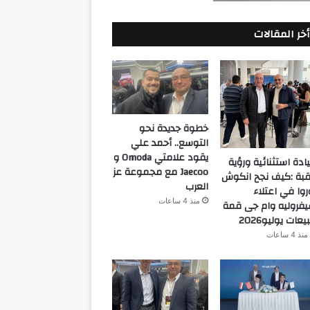
أخر المقالات
خطوة جديدة نحو
التوسع.. أحمد علي
يقود علامتي Omoda و
ادة استثنائية ورؤية
Jaecoo مع مجموعة عز
قبة :كيف نجح انكوش
العرب
روا في اعتلاء
منذ 4 ساعات
فروليه وام جى قمة
يعات يوليو2026
منذ 4 ساعات