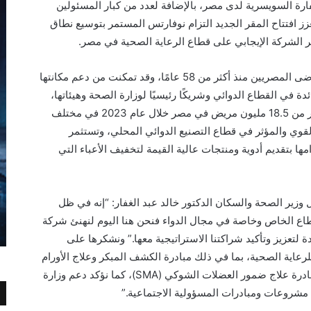
ارة السويسرية لدى مصر، بالإضافة لعدد من كبار المسئولين
ز افتتاح المقر الجديد التزام نوفارتس المستمر بتوسيع نطاق
ر الشركة الإيجابي على قطاع الرعاية الصحية في مصر.
تقدم نوفارتس خدماتها ومنتجاتها المبتكرة للمرضى المصريين منذ أكثر من 58 عامًا، وقد تمكنت من دعم مكانتها
 في القطاع الدوائي وشريكًا رئيسيًا لوزارة الصحة وهيئاتها،
حيث استفاد من منتجات نوفارتس المبتكرة أكثر من 18.5 مليون مريض في مصر خلال عام 2023 في مختلف
القوي والمؤثر في قطاع التصنيع الدوائي المحلي، وتستثمر
مها بتقديم أدوية ومنتجات عالية القيمة لتخفيف الأعباء التي
ال وزير الصحة والسكان الدكتور خالد عبد الغفار: “إنه في ظل
طاع الخاص وخاصة في مجال الدواء فنحن هنا اليوم لنهنئ شركة
لتعزيز وتأكيد شراكتنا الاستراتيجية معها.” ونشكرها على
للرعاية الصحية، بما في ذلك مبادرة الكشف المبكر وعلاج الأورام
السرطانية والمبادرة الرئاسية لصحة المرأة ومبادرة علاج ضمور العضلات الشوكي (SMA)، كما نؤكد دعم وزارة
ذ مشروعات ومبادرات المسؤولية الاجتماعية.”