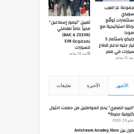
موعة عز العرب
سويدي
استثمارات توقّع
تعيين “تيمور إسماعيل”
اكة استراتيجية مع
مديراً عاماً لعلامتي
مودا
(BAIC & ZEEKR)
وجايكو باستثمار 5
بمجموعة EIM
يار جنيه لدعم قطاع
للسيارات
سيارات في مصر
منذ 13 ساعة
منذ 12 ساعة
الأشهر
الأخيرة
تعليقات
البريد المصري” يحذر المواطنين من حملات احتيال
كترونية جديدة*
مايو 23, 2025
 بين Xbox وAntstream Arcade