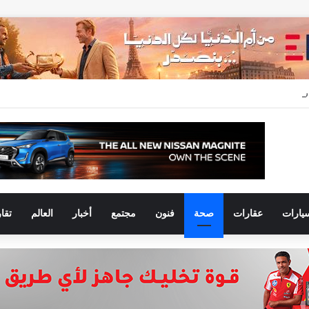
ستثنائية ورؤية ثاقبة :كيف نجح انكوش اوروا في اعتلاء شيفروليه وام جى قمة مبيعات يول
يارات
عقارات
صحة
فنون
مجتمع
أخبار
العالم
تقا