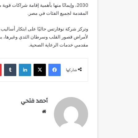
2030، وإيمانًا منها بأهمية إقامة شراكات ق
المقدمة لجميع الفئات في مصر.
وتركز شركة نوفارتس حاليًا على ابتكار أساليب
لأمراض قصور القلب وسرطان الثدي وغيرها، بفض
مقدمي خدمات الرعاية الصحية.
فيسبوك
‫X
لينكدإن
شاركها
أحمد فتحي
موقع
الويب