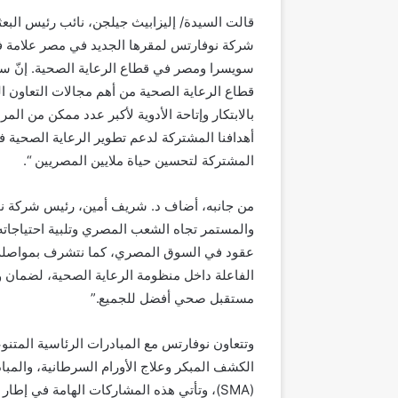
قالت السيدة/ إليزابيث جيلجن، نائب رئيس البعث
شركة نوفارتس لمقرها الجديد في مصر علامة فا
سويسرا ومصر في قطاع الرعاية الصحية. إنّ س
قطاع الرعاية الصحية من أهم مجالات التعاون ال
بالابتكار وإتاحة الأدوية لأكبر عدد ممكن من الم
أهدافنا المشتركة لدعم تطوير الرعاية الصحية
المشتركة لتحسين حياة ملايين المصريين “.
من جانبه، أضاف د. شريف أمين، رئيس شركة نوفار
عقود في السوق المصري، كما نتشرف بمواصلة شر
الفاعلة داخل منظومة الرعاية الصحية، لضمان 
مستقبل صحي أفضل للجميع.”
وتتعاون نوفارتس مع المبادرات الرئاسية المتنو
الكشف المبكر وعلاج الأورام السرطانية، والمب
(SMA)، وتأتي هذه المشاركات الهامة في إ