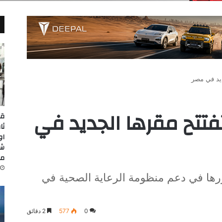
يد في مصر
تتح مقرها الجديد في
قي
ثا
او
شي
مب
ورها في دعم منظومة الرعاية الصحية في
0
577
2 دقائق