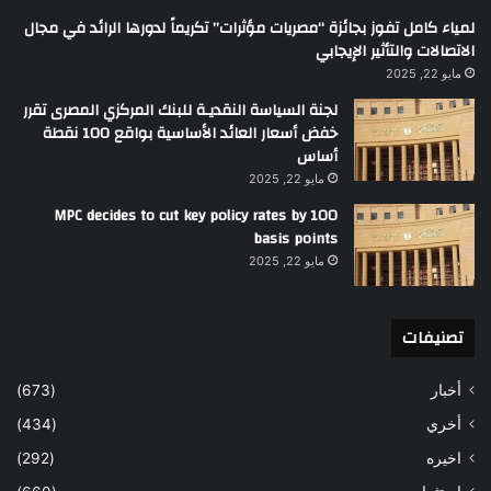
لمياء كامل تفوز بجائزة “مصريات مؤثرات” تكريماً لدورها الرائد في مجال
الاتصالات والتأثير الإيجابي
مايو 22, 2025
لجنة السياسة النقديـة للبنك المركزي المصرى تقرر
خفض أسعار العائد الأساسية بواقع 100 نقطة
أساس
مايو 22, 2025
MPC decides to cut key policy rates by 100
basis points
مايو 22, 2025
تصنيفات
أخبار
(673)
أخري
(434)
اخيره
(292)