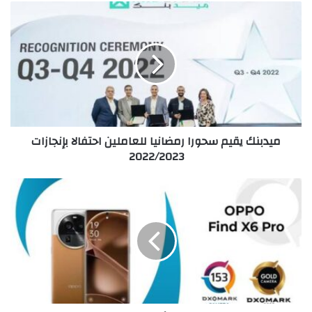
ميدبنك
يقيم
سحورا
رمضانيا
للعاملين
احتفالا
بإنجازات
2022/2023
ميدبنك يقيم سحورا رمضانيا للعاملين احتفالا بإنجازات
2022/2023
هاتف
OPPO
Find
X6
Pro
يتألق
بعد
حصوله
على