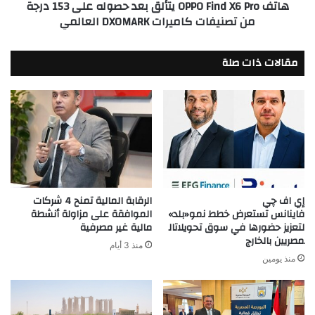
هاتف OPPO Find X6 Pro يتألق بعد حصوله على 153 درجة
153
من تصنيفات كاميرات DXOMARK العالمي
درجة
من
تصنيفات
مقالات ذات صلة
كاميرات
DXOMARK
العالمي
إي اف چي
الرقابة المالية تمنح 4 شركات
فاينانس تستعرض خطط نمو«بلد»
الموافقة على مزاولة أنشطة
لتعزيز حضورها في سوق تحويلاتال
مالية غير مصرفية
مصريين بالخارج
منذ 3 أيام
منذ يومين