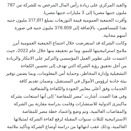
والقيد المركزي على زيادة رأس المال المرخص به للشركة من 787
مليون جنيها مصريا إلى 3 مليارات جنيها مصريا.
وأقرت الجمعية العمومية قيمة التوزيعات بمبلغ 317,611 مليون جنيه
نقدا للمساهمين، بالإضافة إلى 376.909 مليون جنيه في صورة
أسهم مجانية.
وكانت الشركة قد استعرضت خلال اجتماع الجمعية العمومية أبرز
ملامح استراتيجيتها للنمو، وما تم تحقيقه منها خلال عام 2022، حيث
اعتمدت على تطوير العمل المؤسسي والتركيز على الابتكار والريادة
من أجل تحقيق رؤية الشركة التي تهدف إلى تحسين الكفاءة
التشغيلية وإدارة المخاطر، وحماية أمن المعلومات، وبما يضمن توفير
بيئة جاذبة لرؤوس الأموال في المستقبل، وضمان تقديم كافة
الخدمات وفق أعلى معايير الجودة والكفاءة والشفافية.
وفي هذا الصدد، أشارت “مصر للمقاصة” إلى أنها استعانت بشركة
ماكينزى الدولية للاستشارات وقامت بدراسة مقارنة بين الشركة
والمقاصات العالمية، وتم وضع واعتماد خطة مصر للمقاصة
الاستراتيجية للثلاث سنوات المقبلة لرفع كفاءة الشركة لمثيلاتها
العالمية، وذلك عقب انتهائها من دراسة أوضاع الشركة وتأكيد ملائمة