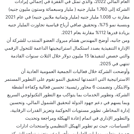
العام المالي 2022، والذي تمثل في القفزة في إجمالي إيرادات
الشركة إلى 1.760 مليار جنيه ( مليار وسبعمائة وستون مليون جنيه)
مقارنة ب 1.008 مليار جنيه (مليار وثمانية ملايين جنيه) في عام 2021
وبنسبة نمو 75%، وتحقيق صافي أرباح قياسية تجاوزت المليار جنيه
بزيادة قدرها 112% مقارنة بعام 2021.
ومن جانبه، أوضح المهندس هشام مبروك العضو المنتدب للشركة أن
الإدارة التنفيذية بصدد استكمال استراتيجيتها الداعمة للتحول الرقمي
والتي خصص لتنفيذها 15 مليون دولار خلال الثلاث سنوات القادمة
تنتهي في 2025.
وأوضحت الشركة خلال فعاليات الجمعية العمومية العادية أن
الاستراتيجية التي اعتمدتها لتحقيق النمو تقوم على التطوير المستمر
والابتكار، وتضمنت 6 محاور رئيسية: تحسين فعالية وكفاءة أنشطة
الشركة، وتطوير الخدمات بما يتواكب مع التطور التكنولوجي السريع
وبما يسهم في دعم جهود الدولة لتحقيق الشمول المالي، وتحسين
إدارة المخاطر، تطوير مستويات الحوكمة وتعزيز القدرات الرقابية،
والتطوير الإداري في اتمام إعادة الهيكلة ومراجعة وتحديث
السياسات، حيث تم تطوير الهيكل التنظيمي واستحداث ادارات
جديدة، وتطوير مهارات العاملين، وأخيرا دعم وتعزيز تواجد الشركة