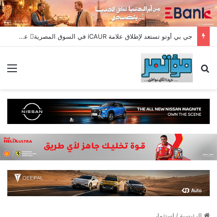
جي بي أوتو تستعد لإطلاق علامة iCAUR في السوق المصرية علامة عالمية جديدة لسيارات الطاقة الجديدة تجمع بين التكنولوجيا الذكية والتصميم الجريء وروح المغامر
بحث عن
الق
الرئيسية
/
استثمار