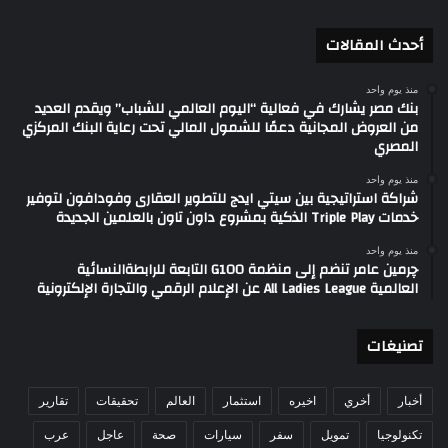
أحدث المقالات
منذ يوم واحد
بنك مصر يشارك في فعالية “اليوم العالمي للشباب” ويقدم العديد
من العروض المجانية دعمًا للشمول المالي تحت رعاية البنك المركزي
المصري
منذ يوم واحد
شراكة استراتيجية بين سيتي ايدج للتطوير العقارى وفودافون لتوفير
خدمات Triple Play الذكية بمشروع داون تاون بالعلمين الجديدة
منذ يوم واحد
چرمين عامر تنضم إلى منظمة G100 التابعة للرابطةالنسائية
العالمية All Ladies League عن الإعلام الرقمي والتجارة الإلكترونية
تصنيغات
أخبار
أخري
اخيره
استثمار
العالم
تحقيقات
تقارير
تكنولوجيا
تمويل
سفر
سيارات
صحة
عاجل
عرب